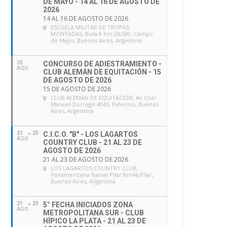
DE MAYO - 14 AL 16 DE AGOSTO DE
2026
14 AL 16 DE AGOSTO DE 2026
ESCUELA MILITAR DE TROPAS
MONTADAS
, Ruta 8 Km 26,500, Campo
de Mayo, Buenos Aires, Argentina
15
CONCURSO DE ADIESTRAMIENTO -
AGO
CLUB ALEMÁN DE EQUITACIÓN - 15
DE AGOSTO DE 2026
15 DE AGOSTO DE 2026
CLUB ALEMÁN DE EQUITACIÓN
, Av Cnel
Manuel Dorrego 4045, Palermo, Buenos
Aires, Argentina
21
23
C.I.C.O. "B" - LOS LAGARTOS
AGO
COUNTRY CLUB - 21 AL 23 DE
AGOSTO DE 2026
21 AL 23 DE AGOSTO DE 2026
LOS LAGARTOS COUNTRY CLUB
,
Panamericana Ramal Pilar Km46,Pilar,
Buenos Aires, Argentina
21
23
5° FECHA INICIADOS ZONA
AGO
METROPOLITANA SUR - CLUB
HÍPICO LA PLATA - 21 AL 23 DE