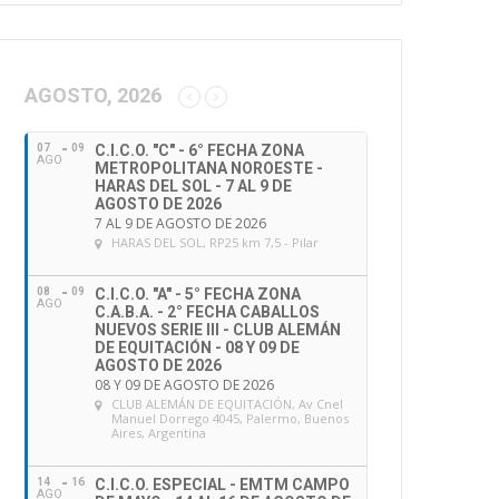
AGOSTO, 2026
07
09
C.I.C.O. "C" - 6° FECHA ZONA
AGO
METROPOLITANA NOROESTE -
HARAS DEL SOL - 7 AL 9 DE
AGOSTO DE 2026
7 AL 9 DE AGOSTO DE 2026
HARAS DEL SOL
, RP25 km 7,5 - Pilar
08
09
C.I.C.O. "A" - 5° FECHA ZONA
AGO
C.A.B.A. - 2° FECHA CABALLOS
NUEVOS SERIE III - CLUB ALEMÁN
DE EQUITACIÓN - 08 Y 09 DE
AGOSTO DE 2026
08 Y 09 DE AGOSTO DE 2026
CLUB ALEMÁN DE EQUITACIÓN
, Av Cnel
Manuel Dorrego 4045, Palermo, Buenos
Aires, Argentina
14
16
C.I.C.O. ESPECIAL - EMTM CAMPO
AGO