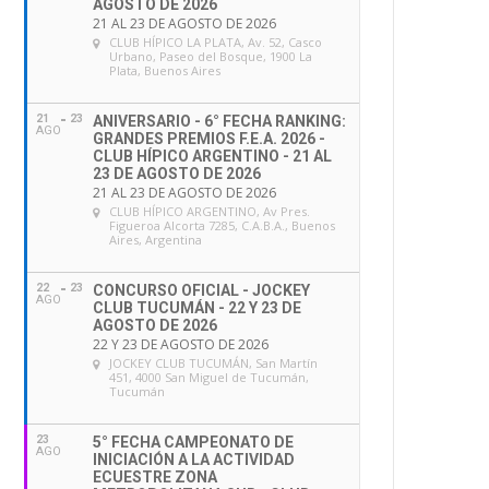
AGOSTO DE 2026
21 AL 23 DE AGOSTO DE 2026
CLUB HÍPICO LA PLATA
, Av. 52, Casco
Urbano, Paseo del Bosque, 1900 La
Plata, Buenos Aires
21
23
ANIVERSARIO - 6° FECHA RANKING:
AGO
GRANDES PREMIOS F.E.A. 2026 -
CLUB HÍPICO ARGENTINO - 21 AL
23 DE AGOSTO DE 2026
21 AL 23 DE AGOSTO DE 2026
CLUB HÍPICO ARGENTINO
, Av Pres.
Figueroa Alcorta 7285, C.A.B.A., Buenos
Aires, Argentina
22
23
CONCURSO OFICIAL - JOCKEY
AGO
CLUB TUCUMÁN - 22 Y 23 DE
AGOSTO DE 2026
22 Y 23 DE AGOSTO DE 2026
JOCKEY CLUB TUCUMÁN
, San Martín
451, 4000 San Miguel de Tucumán,
Tucumán
23
5° FECHA CAMPEONATO DE
AGO
INICIACIÓN A LA ACTIVIDAD
ECUESTRE ZONA