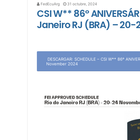
FedEcuArg
31 octubre, 2024
CSI W** 86º ANIVERSÁRI
Janeiro RJ (BRA) – 20
DESCARGAR: SCHEDULE – CSI W** 86º ANIVERSÁ
November 2024