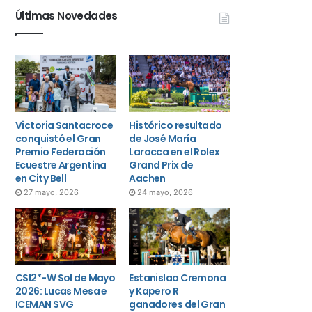
Últimas Novedades
Victoria Santacroce
Histórico resultado
conquistó el Gran
de José María
Premio Federación
Larocca en el Rolex
Ecuestre Argentina
Grand Prix de
en City Bell
Aachen
27 mayo, 2026
24 mayo, 2026
CSI2*-W Sol de Mayo
Estanislao Cremona
2026: Lucas Mesa e
y Kapero R
ICEMAN SVG
ganadores del Gran