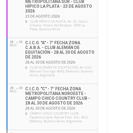
METROPOLITANA SUR - CLUB
HÍPICO LA PLATA - 23 DE AGOSTO
2026
23 DE AGOSTO 2026
CLUB HÍPICO LA PLATA
, Av. 52, Casco
Urbano, Paseo del Bosque, 1900 La
Plata, Buenos Aires
28
30
C.I.C.O. "A" - 7° FECHA ZONA
AGO
C.A.B.A. - CLUB ALEMÁN DE
EQUITACIÓN - 28 AL 30 DE AGOSTO
DE 2026
28 AL 30 DE AGOSTO DE 2026
CLUB ALEMÁN DE EQUITACIÓN
, Av Cnel
Manuel Dorrego 4045, Palermo, Buenos
Aires, Argentina
28
30
C.I.C.O. "C" - 7° FECHA ZONA
AGO
METROPOLITANA NOROESTE -
CAMPO CHICO COUNTRY CLUB -
28 AL 30 DE AGOSTO DE 2026
28 AL 30 DE AGOSTO DE 2026
CAMPO CHICO COUNTRY CLUB
,
Panamericana, Ramal Pilar. Km. 44,5,
Matheu, Buenos Aires, Argentina