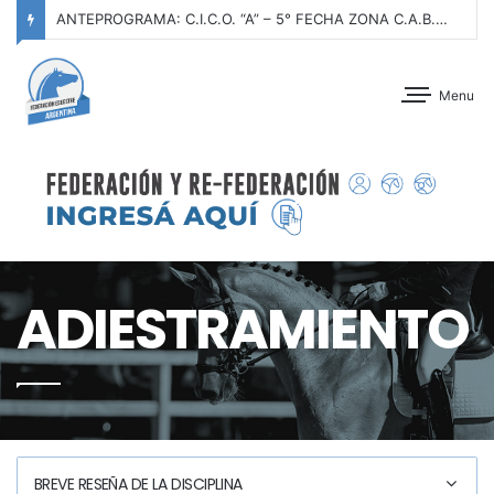
ANTEPROGRAMA: C.I.C.O. “A” – 5° FECHA ZONA C.A.B.A. – 2° FECHA CABALLOS NUEVOS SERIE III – CLUB ALEMÁN DE EQUITACIÓN – 08 Y 09 DE AGOSTO DE 2026
Menu
ADIESTRAMIENTO
BREVE RESEÑA DE LA DISCIPLINA