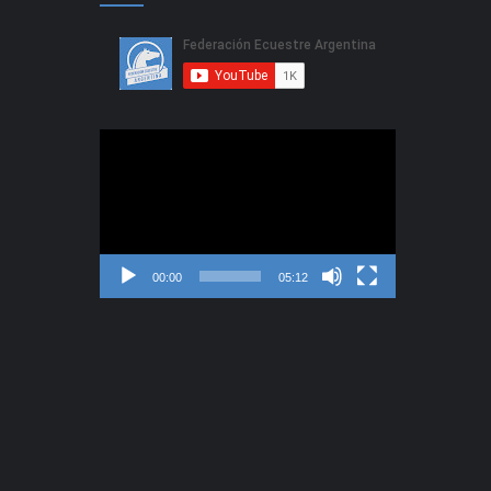
Reproductor
de
video
00:00
05:12