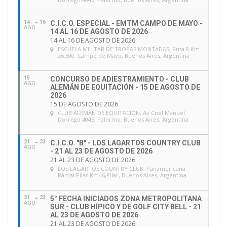
14
16
C.I.C.O. ESPECIAL - EMTM CAMPO DE MAYO -
AGO
14 AL 16 DE AGOSTO DE 2026
14 AL 16 DE AGOSTO DE 2026
ESCUELA MILITAR DE TROPAS MONTADAS
, Ruta 8 Km
26,500, Campo de Mayo, Buenos Aires, Argentina
15
CONCURSO DE ADIESTRAMIENTO - CLUB
AGO
ALEMÁN DE EQUITACIÓN - 15 DE AGOSTO DE
2026
15 DE AGOSTO DE 2026
CLUB ALEMÁN DE EQUITACIÓN
, Av Cnel Manuel
Dorrego 4045, Palermo, Buenos Aires, Argentina
21
23
C.I.C.O. "B" - LOS LAGARTOS COUNTRY CLUB
AGO
- 21 AL 23 DE AGOSTO DE 2026
21 AL 23 DE AGOSTO DE 2026
LOS LAGARTOS COUNTRY CLUB
, Panamericana
Ramal Pilar Km46,Pilar, Buenos Aires, Argentina
21
23
5° FECHA INICIADOS ZONA METROPOLITANA
AGO
SUR - CLUB HÍPICO Y DE GOLF CITY BELL - 21
AL 23 DE AGOSTO DE 2026
21 AL 23 DE AGOSTO DE 2026