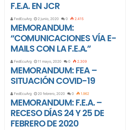
F.E.A. EN JCR
FedEcuArg
2 junio, 2020
0
2.415
MEMORANDUM:
“COMUNICACIONES VÍA E-
MAILS CON LA F.E.A.”
FedEcuArg
11 mayo, 2020
0
2.309
MEMORANDUM: FEA –
SITUACIÓN COVID-19
FedEcuArg
20 febrero, 2020
0
1.962
MEMORANDUM: F.E.A. –
RECESO DÍAS 24 Y 25 DE
FEBRERO DE 2020