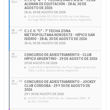
C.I.C.O. "A" - 7° FECHA ZONA C.A.B.A. - CLUB
AGO
ALEMÁN DE EQUITACIÓN - 28 AL 30 DE
AGOSTO DE 2026
28 AL 30 DE AGOSTO DE 2026
CLUB ALEMÁN DE EQUITACIÓN
, Av Cnel Manuel
Dorrego 4045, Palermo, Buenos Aires, Argentina
28
30
C.I.C.O. "C" - 7° FECHA ZONA
AGO
METROPOLITANA NOROESTE - HÍPICO SAN
ISIDRIO - 28 AL 30 DE AGOSTO DE 2026
28 AL 30 DE AGOSTO DE 2026
29
CONCURSO DE ADIESTRAMIENTO - CLUB
AGO
HÍPICO ARGENTINO - 29 DE AGOSTO DE 2026
29 DE AGOSTO DE 2026
CLUB HÍPICO ARGENTINO
, Av Pres. Figueroa Alcorta
7285, C.A.B.A., Buenos Aires, Argentina
29
30
CONCURSO DE ADIESTRAMIENTO - JOCKEY
AGO
CLUB CÓRDOBA - 29 Y 30 DE AGOSTO DE
2026
29 Y 30 DE AGOSTO DE 2026
JOCKEY CLUB CÓRDOBA
, Av. Valparaíso 3589 - Bº
Jardín, Córdoba.