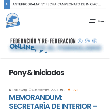
ANTEPROGRAMA: 5° FECHA CAMPEONATO DE INICIACIÓN A LA ACTIVIDAD ECUESTRE ZONA METROPOLITANA SUR – CLUB HÍPICO LA PLATA – 23 DE AGOSTO 2026
Menu
Pony & Iniciados
FedEcuArg
6 septiembre, 2021
0
1.728
MEMORANDUM:
SECRETARÍA DE INTERIOR –