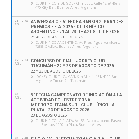
CLUB HÍPICO Y DE GOLF CITY BELL
, Calle 12 e/ 469 y
470 City Bell, Buenos Aires, Argentina
21
23
ANIVERSARIO - 6° FECHA RANKING: GRANDES
AGO
PREMIOS F.E.A. 2026 - CLUB HÍPICO
ARGENTINO - 21 AL 23 DE AGOSTO DE 2026
21 AL 23 DE AGOSTO DE 2026
CLUB HÍPICO ARGENTINO
, Av Pres. Figueroa Alcorta
7285, C.A.B.A., Buenos Aires, Argentina
22
23
CONCURSO OFICIAL - JOCKEY CLUB
AGO
TUCUMÁN - 22 Y 23 DE AGOSTO DE 2026
22 Y 23 DE AGOSTO DE 2026
JOCKEY CLUB TUCUMÁN
, San Martín 451, 4000 San
Miguel de Tucumán, Tucumán
23
5° FECHA CAMPEONATO DE INICIACIÓN A LA
AGO
ACTIVIDAD ECUESTRE ZONA
METROPOLITANA SUR - CLUB HÍPICO LA
PLATA - 23 DE AGOSTO 2026
23 DE AGOSTO 2026
CLUB HÍPICO LA PLATA
, Av. 52, Casco Urbano, Paseo
del Bosque, 1900 La Plata, Buenos Aires
28
30