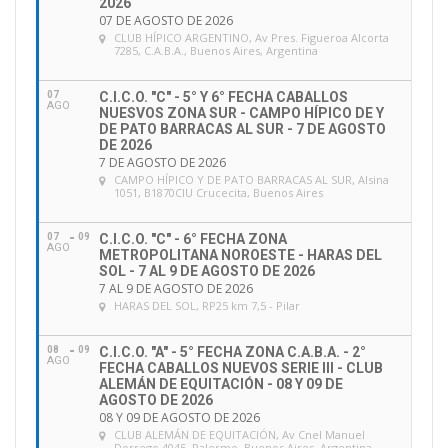
2026
07 DE AGOSTO DE 2026
CLUB HÍPICO ARGENTINO
, Av Pres. Figueroa Alcorta
7285, C.A.B.A., Buenos Aires, Argentina
07
C.I.C.O. "C" - 5° Y 6° FECHA CABALLOS
AGO
NUESVOS ZONA SUR - CAMPO HÍPICO DE Y
DE PATO BARRACAS AL SUR - 7 DE AGOSTO
DE 2026
7 DE AGOSTO DE 2026
CAMPO HÍPICO Y DE PATO BARRACAS AL SUR
, Alsina
1051, B1870CIU Crucecita, Buenos Aires
07
09
C.I.C.O. "C" - 6° FECHA ZONA
AGO
METROPOLITANA NOROESTE - HARAS DEL
SOL - 7 AL 9 DE AGOSTO DE 2026
7 AL 9 DE AGOSTO DE 2026
HARAS DEL SOL
, RP25 km 7,5 - Pilar
08
09
C.I.C.O. "A" - 5° FECHA ZONA C.A.B.A. - 2°
AGO
FECHA CABALLOS NUEVOS SERIE III - CLUB
ALEMÁN DE EQUITACIÓN - 08 Y 09 DE
AGOSTO DE 2026
08 Y 09 DE AGOSTO DE 2026
CLUB ALEMÁN DE EQUITACIÓN
, Av Cnel Manuel
Dorrego 4045, Palermo, Buenos Aires, Argentina