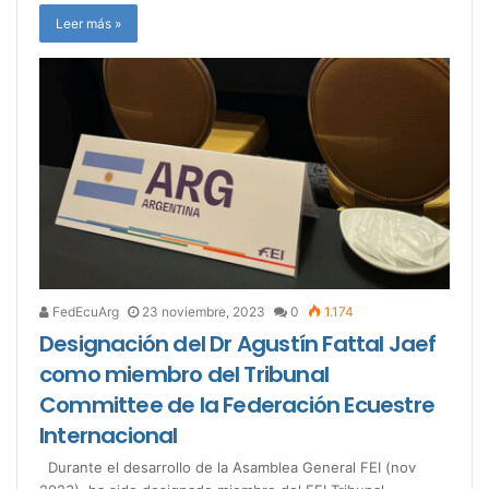
Leer más »
FedEcuArg
23 noviembre, 2023
0
1.174
Designación del Dr Agustín Fattal Jaef
como miembro del Tribunal
Committee de la Federación Ecuestre
Internacional
Durante el desarrollo de la Asamblea General FEI (nov