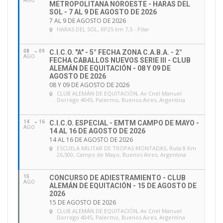
AGO
METROPOLITANA NOROESTE - HARAS DEL
SOL - 7 AL 9 DE AGOSTO DE 2026
7 AL 9 DE AGOSTO DE 2026
HARAS DEL SOL
, RP25 km 7,5 - Pilar
08
09
C.I.C.O. "A" - 5° FECHA ZONA C.A.B.A. - 2°
AGO
FECHA CABALLOS NUEVOS SERIE III - CLUB
ALEMÁN DE EQUITACIÓN - 08 Y 09 DE
AGOSTO DE 2026
08 Y 09 DE AGOSTO DE 2026
CLUB ALEMÁN DE EQUITACIÓN
, Av Cnel Manuel
Dorrego 4045, Palermo, Buenos Aires, Argentina
14
16
C.I.C.O. ESPECIAL - EMTM CAMPO DE MAYO -
AGO
14 AL 16 DE AGOSTO DE 2026
14 AL 16 DE AGOSTO DE 2026
ESCUELA MILITAR DE TROPAS MONTADAS
, Ruta 8 Km
26,500, Campo de Mayo, Buenos Aires, Argentina
CIRCULAR 58/2022: SANCIONES A PARTIR DE
SEPTIEMBRE 2022 – FEI HORSE APP
15
CONCURSO DE ADIESTRAMIENTO - CLUB
AGO
ALEMÁN DE EQUITACIÓN - 15 DE AGOSTO DE
2026
15 DE AGOSTO DE 2026
CLUB ALEMÁN DE EQUITACIÓN
, Av Cnel Manuel
Dorrego 4045, Palermo, Buenos Aires, Argentina