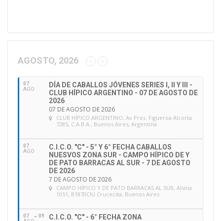
d
salud del caballo para todos los que asistan a un
i
evento FEI. Debe completarse y enviarse a través de
r
la FEI HORSEAPP el día anterior o el día de llegada.
e
c
c
AGOSTO, 2026
• Tomar la temperatura de cada caballo dos veces al
i
día en el evento FEI utilizando su propio termómetro
ó
07
DÍA DE CABALLOS JÓVENES SERIES I, II Y III -
y registrar las mediciones directamente a la
n
AGO
CLUB HÍPICO ARGENTINO - 07 DE AGOSTO DE
d
HORSEAPP.
2026
e
07 DE AGOSTO DE 2026
CLUB HÍPICO ARGENTINO
, Av Pres. Figueroa Alcorta
e
Las sanciones se aplican por CABALLO y serán
7285, C.A.B.A., Buenos Aires, Argentina
m
emitidas por la Sede de la FEI siguiendo un proceso
a
07
C.I.C.O. "C" - 5° Y 6° FECHA CABALLOS
automatizado. Las mismas NO son apelables.
i
AGO
NUESVOS ZONA SUR - CAMPO HÍPICO DE Y
l
DE PATO BARRACAS AL SUR - 7 DE AGOSTO
DE 2026
VIDEO TUTORIAL PARA UTILIZAR LA NUEVA FEI
7 DE AGOSTO DE 2026
HORSEAPP
CAMPO HÍPICO Y DE PATO BARRACAS AL SUR
, Alsina
1051, B1870CIU Crucecita, Buenos Aires
07
09
C.I.C.O. "C" - 6° FECHA ZONA