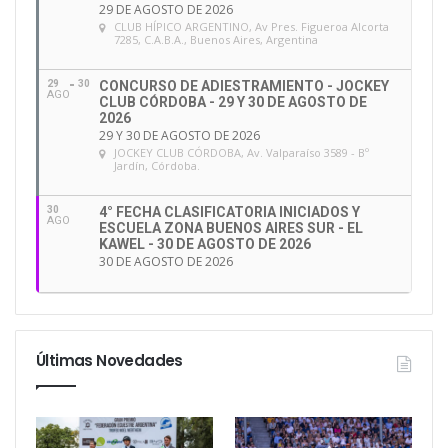
29 DE AGOSTO DE 2026
CLUB HÍPICO ARGENTINO
, Av Pres. Figueroa Alcorta
7285, C.A.B.A., Buenos Aires, Argentina
29
30
CONCURSO DE ADIESTRAMIENTO - JOCKEY
AGO
CLUB CÓRDOBA - 29 Y 30 DE AGOSTO DE
2026
29 Y 30 DE AGOSTO DE 2026
JOCKEY CLUB CÓRDOBA
, Av. Valparaíso 3589 - Bº
Jardín, Córdoba.
30
4° FECHA CLASIFICATORIA INICIADOS Y
AGO
ESCUELA ZONA BUENOS AIRES SUR - EL
KAWEL - 30 DE AGOSTO DE 2026
30 DE AGOSTO DE 2026
Últimas Novedades