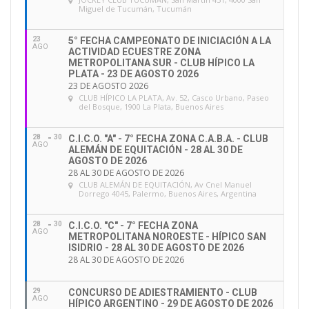
Miguel de Tucumán, Tucumán
23
5° FECHA CAMPEONATO DE INICIACIÓN A LA
AGO
ACTIVIDAD ECUESTRE ZONA
METROPOLITANA SUR - CLUB HÍPICO LA
PLATA - 23 DE AGOSTO 2026
23 DE AGOSTO 2026
CLUB HÍPICO LA PLATA
, Av. 52, Casco Urbano, Paseo
del Bosque, 1900 La Plata, Buenos Aires
28
30
C.I.C.O. "A" - 7° FECHA ZONA C.A.B.A. - CLUB
AGO
ALEMÁN DE EQUITACIÓN - 28 AL 30 DE
AGOSTO DE 2026
28 AL 30 DE AGOSTO DE 2026
CLUB ALEMÁN DE EQUITACIÓN
, Av Cnel Manuel
Dorrego 4045, Palermo, Buenos Aires, Argentina
28
30
C.I.C.O. "C" - 7° FECHA ZONA
AGO
METROPOLITANA NOROESTE - HÍPICO SAN
ISIDRIO - 28 AL 30 DE AGOSTO DE 2026
28 AL 30 DE AGOSTO DE 2026
29
CONCURSO DE ADIESTRAMIENTO - CLUB
AGO
HÍPICO ARGENTINO - 29 DE AGOSTO DE 2026