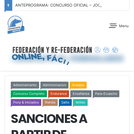
ANTEPROGRAMA: CONCURSO OFICIAL – JOCKEY CLUB TUCUMÁN – 22 Y 23 DE AGOSTO DE 2026
Menu
Adiestramiento
Administracion
Atalajes
Concurso Completo
Endurance
Enseñanza
Para-Ecuestre
Pony & Iniciados
Rienda
Salto
Volteo
SANCIONES A