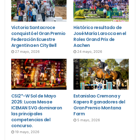
Victoria Santacroce
Histórico resultado de
conquistó el Gran Premio
José María Larocca en el
Federación Ecuestre
Rolex Grand Prix de
Argentina en City Bell
Aachen
27 mayo, 2026
24 mayo, 2026
CSI2*-W Sol de Mayo
Estanislao Cremona y
2026: Lucas Mesa e
Kapero R ganadores del
ICEMAN SVG dominaron
Gran Premio Montana
las principales
Farm
competencias del
5 mayo, 2026
concurso.
19 mayo, 2026