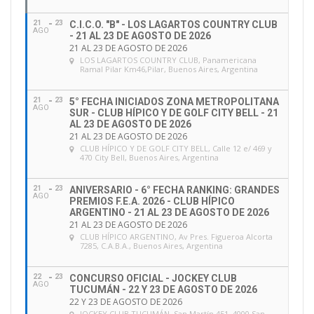
21
23
C.I.C.O. "B" - LOS LAGARTOS COUNTRY CLUB
AGO
- 21 AL 23 DE AGOSTO DE 2026
21 AL 23 DE AGOSTO DE 2026
LOS LAGARTOS COUNTRY CLUB
, Panamericana
Ramal Pilar Km46,Pilar, Buenos Aires, Argentina
21
23
5° FECHA INICIADOS ZONA METROPOLITANA
AGO
SUR - CLUB HÍPICO Y DE GOLF CITY BELL - 21
AL 23 DE AGOSTO DE 2026
21 AL 23 DE AGOSTO DE 2026
CLUB HÍPICO Y DE GOLF CITY BELL
, Calle 12 e/ 469 y
470 City Bell, Buenos Aires, Argentina
21
23
ANIVERSARIO - 6° FECHA RANKING: GRANDES
AGO
PREMIOS F.E.A. 2026 - CLUB HÍPICO
ARGENTINO - 21 AL 23 DE AGOSTO DE 2026
21 AL 23 DE AGOSTO DE 2026
CLUB HÍPICO ARGENTINO
, Av Pres. Figueroa Alcorta
7285, C.A.B.A., Buenos Aires, Argentina
22
23
CONCURSO OFICIAL - JOCKEY CLUB
AGO
TUCUMÁN - 22 Y 23 DE AGOSTO DE 2026
22 Y 23 DE AGOSTO DE 2026
JOCKEY CLUB TUCUMÁN
, San Martín 451, 4000 San