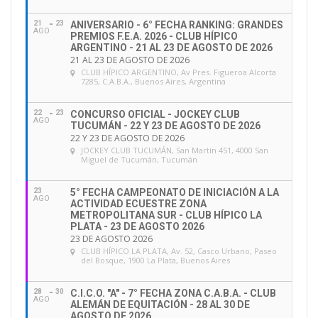
21
23
ANIVERSARIO - 6° FECHA RANKING: GRANDES
AGO
PREMIOS F.E.A. 2026 - CLUB HÍPICO
ARGENTINO - 21 AL 23 DE AGOSTO DE 2026
21 AL 23 DE AGOSTO DE 2026
CLUB HÍPICO ARGENTINO
, Av Pres. Figueroa Alcorta
7285, C.A.B.A., Buenos Aires, Argentina
22
23
CONCURSO OFICIAL - JOCKEY CLUB
AGO
TUCUMÁN - 22 Y 23 DE AGOSTO DE 2026
22 Y 23 DE AGOSTO DE 2026
JOCKEY CLUB TUCUMÁN
, San Martín 451, 4000 San
Miguel de Tucumán, Tucumán
23
5° FECHA CAMPEONATO DE INICIACIÓN A LA
AGO
ACTIVIDAD ECUESTRE ZONA
METROPOLITANA SUR - CLUB HÍPICO LA
PLATA - 23 DE AGOSTO 2026
23 DE AGOSTO 2026
CLUB HÍPICO LA PLATA
, Av. 52, Casco Urbano, Paseo
del Bosque, 1900 La Plata, Buenos Aires
28
30
C.I.C.O. "A" - 7° FECHA ZONA C.A.B.A. - CLUB
AGO
ALEMÁN DE EQUITACIÓN - 28 AL 30 DE
AGOSTO DE 2026