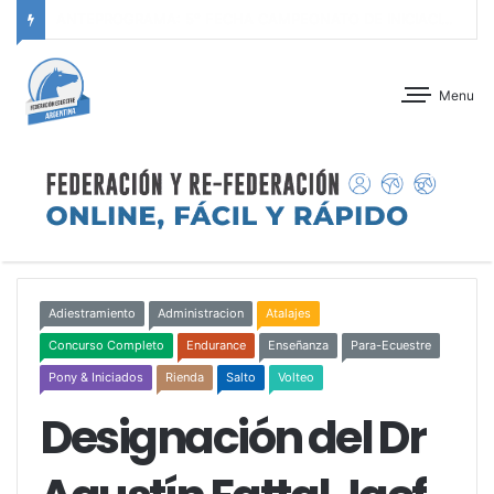
ANTEPROGRAMA: CONCURSO DE ADIESTRAMIENTO – JOCKEY CLUB CÓRDOBA – 29 Y 30 DE AGOSTO DE 2026
Menu
Adiestramiento
Administracion
Atalajes
Concurso Completo
Endurance
Enseñanza
Para-Ecuestre
Pony & Iniciados
Rienda
Salto
Volteo
Designación del Dr