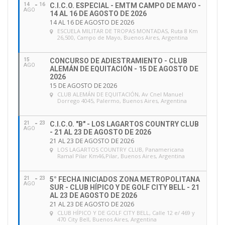
14
16
C.I.C.O. ESPECIAL - EMTM CAMPO DE MAYO -
AGO
14 AL 16 DE AGOSTO DE 2026
14 AL 16 DE AGOSTO DE 2026
ESCUELA MILITAR DE TROPAS MONTADAS
, Ruta 8 Km
26,500, Campo de Mayo, Buenos Aires, Argentina
15
CONCURSO DE ADIESTRAMIENTO - CLUB
AGO
ALEMÁN DE EQUITACIÓN - 15 DE AGOSTO DE
2026
15 DE AGOSTO DE 2026
CLUB ALEMÁN DE EQUITACIÓN
, Av Cnel Manuel
Dorrego 4045, Palermo, Buenos Aires, Argentina
21
23
C.I.C.O. "B" - LOS LAGARTOS COUNTRY CLUB
AGO
- 21 AL 23 DE AGOSTO DE 2026
21 AL 23 DE AGOSTO DE 2026
LOS LAGARTOS COUNTRY CLUB
, Panamericana
Ramal Pilar Km46,Pilar, Buenos Aires, Argentina
21
23
5° FECHA INICIADOS ZONA METROPOLITANA
AGO
SUR - CLUB HÍPICO Y DE GOLF CITY BELL - 21
AL 23 DE AGOSTO DE 2026
21 AL 23 DE AGOSTO DE 2026
CLUB HÍPICO Y DE GOLF CITY BELL
, Calle 12 e/ 469 y
470 City Bell, Buenos Aires, Argentina