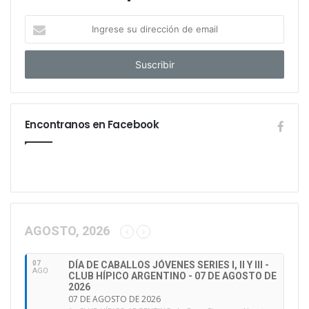
I
n
g
r
e
s
e
Encontranos en Facebook
s
u
d
i
r
e
c
c
AGOSTO, 2026
i
ó
07
DÍA DE CABALLOS JÓVENES SERIES I, II Y III -
n
AGO
CLUB HÍPICO ARGENTINO - 07 DE AGOSTO DE
d
2026
e
07 DE AGOSTO DE 2026