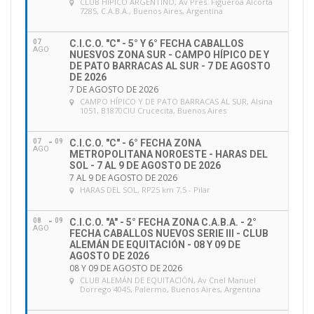
CLUB HÍPICO ARGENTINO
, Av Pres. Figueroa Alcorta
e
7285, C.A.B.A., Buenos Aires, Argentina
m
a
07
C.I.C.O. "C" - 5° Y 6° FECHA CABALLOS
i
AGO
NUESVOS ZONA SUR - CAMPO HÍPICO DE Y
l
DE PATO BARRACAS AL SUR - 7 DE AGOSTO
DE 2026
7 DE AGOSTO DE 2026
CAMPO HÍPICO Y DE PATO BARRACAS AL SUR
, Alsina
1051, B1870CIU Crucecita, Buenos Aires
07
09
C.I.C.O. "C" - 6° FECHA ZONA
AGO
METROPOLITANA NOROESTE - HARAS DEL
SOL - 7 AL 9 DE AGOSTO DE 2026
7 AL 9 DE AGOSTO DE 2026
HARAS DEL SOL
, RP25 km 7,5 - Pilar
08
09
C.I.C.O. "A" - 5° FECHA ZONA C.A.B.A. - 2°
AGO
FECHA CABALLOS NUEVOS SERIE III - CLUB
ALEMÁN DE EQUITACIÓN - 08 Y 09 DE
AGOSTO DE 2026
08 Y 09 DE AGOSTO DE 2026
CLUB ALEMÁN DE EQUITACIÓN
, Av Cnel Manuel
Dorrego 4045, Palermo, Buenos Aires, Argentina