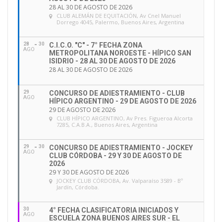
28 AL 30 DE AGOSTO DE 2026
CLUB ALEMÁN DE EQUITACIÓN
, Av Cnel Manuel
Dorrego 4045, Palermo, Buenos Aires, Argentina
28
30
C.I.C.O. "C" - 7° FECHA ZONA
AGO
METROPOLITANA NOROESTE - HÍPICO SAN
ISIDRIO - 28 AL 30 DE AGOSTO DE 2026
28 AL 30 DE AGOSTO DE 2026
29
CONCURSO DE ADIESTRAMIENTO - CLUB
AGO
HÍPICO ARGENTINO - 29 DE AGOSTO DE 2026
29 DE AGOSTO DE 2026
CLUB HÍPICO ARGENTINO
, Av Pres. Figueroa Alcorta
7285, C.A.B.A., Buenos Aires, Argentina
29
30
CONCURSO DE ADIESTRAMIENTO - JOCKEY
AGO
CLUB CÓRDOBA - 29 Y 30 DE AGOSTO DE
2026
29 Y 30 DE AGOSTO DE 2026
JOCKEY CLUB CÓRDOBA
, Av. Valparaíso 3589 - Bº
Jardín, Córdoba.
30
4° FECHA CLASIFICATORIA INICIADOS Y
AGO
ESCUELA ZONA BUENOS AIRES SUR - EL