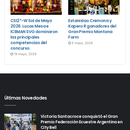
CSI2*-W Sol de Mayo
Estanislao Cremona y
2026: Lucas Mesa e
Kapero R ganadores del
ICEMAN SVG dominaron
Gran Premio Montana
las principales
Farm
competencias del
5 mayo, 2026
concurso.
19 mayo, 2026
Últimas Novedades
Victoria Santacroce conquistó el Gran
Premio Federación Ecuestre Argentina en
City Bell