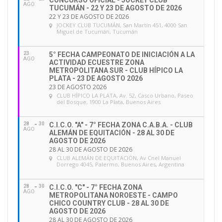
CONCURSO OFICIAL - JOCKEY CLUB
AGO
TUCUMÁN - 22 Y 23 DE AGOSTO DE 2026
22 Y 23 DE AGOSTO DE 2026
JOCKEY CLUB TUCUMÁN
, San Martín 451, 4000 San
Miguel de Tucumán, Tucumán
23
5° FECHA CAMPEONATO DE INICIACIÓN A LA
AGO
ACTIVIDAD ECUESTRE ZONA
METROPOLITANA SUR - CLUB HÍPICO LA
PLATA - 23 DE AGOSTO 2026
23 DE AGOSTO 2026
CLUB HÍPICO LA PLATA
, Av. 52, Casco Urbano, Paseo
del Bosque, 1900 La Plata, Buenos Aires
28
30
C.I.C.O. "A" - 7° FECHA ZONA C.A.B.A. - CLUB
AGO
ALEMÁN DE EQUITACIÓN - 28 AL 30 DE
AGOSTO DE 2026
28 AL 30 DE AGOSTO DE 2026
CLUB ALEMÁN DE EQUITACIÓN
, Av Cnel Manuel
Dorrego 4045, Palermo, Buenos Aires, Argentina
28
30
C.I.C.O. "C" - 7° FECHA ZONA
AGO
METROPOLITANA NOROESTE - CAMPO
CHICO COUNTRY CLUB - 28 AL 30 DE
AGOSTO DE 2026
28 AL 30 DE AGOSTO DE 2026