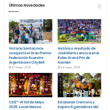
Últimas Novedades
Victoria Santacroce
Histórico resultado de
conquistó el Gran Premio
José María Larocca en el
Federación Ecuestre
Rolex Grand Prix de
Argentina en City Bell
Aachen
27 mayo, 2026
24 mayo, 2026
CSI2*-W Sol de Mayo
Estanislao Cremona y
2026: Lucas Mesa e
Kapero R ganadores del