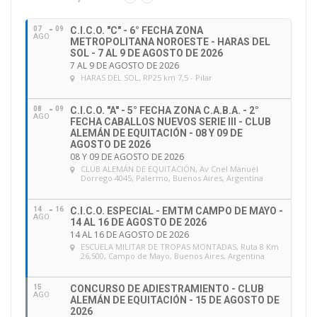
07
09
C.I.C.O. "C" - 6° FECHA ZONA
AGO
METROPOLITANA NOROESTE - HARAS DEL
SOL - 7 AL 9 DE AGOSTO DE 2026
7 AL 9 DE AGOSTO DE 2026
HARAS DEL SOL
, RP25 km 7,5 - Pilar
08
09
C.I.C.O. "A" - 5° FECHA ZONA C.A.B.A. - 2°
AGO
FECHA CABALLOS NUEVOS SERIE III - CLUB
ALEMÁN DE EQUITACIÓN - 08 Y 09 DE
AGOSTO DE 2026
08 Y 09 DE AGOSTO DE 2026
CLUB ALEMÁN DE EQUITACIÓN
, Av Cnel Manuel
Dorrego 4045, Palermo, Buenos Aires, Argentina
14
16
C.I.C.O. ESPECIAL - EMTM CAMPO DE MAYO -
AGO
14 AL 16 DE AGOSTO DE 2026
14 AL 16 DE AGOSTO DE 2026
ESCUELA MILITAR DE TROPAS MONTADAS
, Ruta 8 Km
26,500, Campo de Mayo, Buenos Aires, Argentina
15
CONCURSO DE ADIESTRAMIENTO - CLUB
AGO
ALEMÁN DE EQUITACIÓN - 15 DE AGOSTO DE
2026