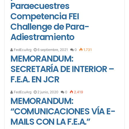
Paraecuestres
Competencia FEI
Challenge de Para-
Adiestramiento
FedEcuArg
6 septiembre, 2021
0
1.731
MEMORANDUM:
SECRETARÍA DE INTERIOR –
F.E.A. EN JCR
FedEcuArg
2 junio, 2020
0
2.419
MEMORANDUM:
“COMUNICACIONES VÍA E-
MAILS CON LA F.E.A.”