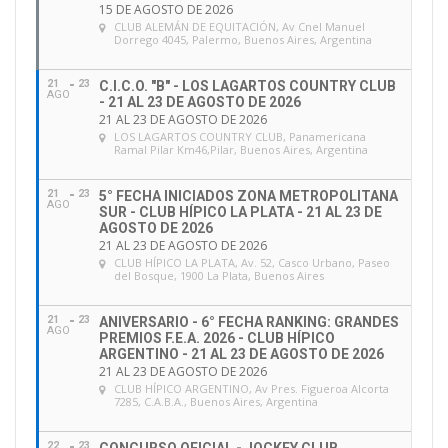
15 DE AGOSTO DE 2026
CLUB ALEMÁN DE EQUITACIÓN
, Av Cnel Manuel
Dorrego 4045, Palermo, Buenos Aires, Argentina
21
23
C.I.C.O. "B" - LOS LAGARTOS COUNTRY CLUB
AGO
- 21 AL 23 DE AGOSTO DE 2026
21 AL 23 DE AGOSTO DE 2026
LOS LAGARTOS COUNTRY CLUB
, Panamericana
Ramal Pilar Km46,Pilar, Buenos Aires, Argentina
21
23
5° FECHA INICIADOS ZONA METROPOLITANA
AGO
SUR - CLUB HÍPICO LA PLATA - 21 AL 23 DE
AGOSTO DE 2026
21 AL 23 DE AGOSTO DE 2026
CLUB HÍPICO LA PLATA
, Av. 52, Casco Urbano, Paseo
del Bosque, 1900 La Plata, Buenos Aires
21
23
ANIVERSARIO - 6° FECHA RANKING: GRANDES
AGO
PREMIOS F.E.A. 2026 - CLUB HÍPICO
ARGENTINO - 21 AL 23 DE AGOSTO DE 2026
21 AL 23 DE AGOSTO DE 2026
CLUB HÍPICO ARGENTINO
, Av Pres. Figueroa Alcorta
7285, C.A.B.A., Buenos Aires, Argentina
22
23