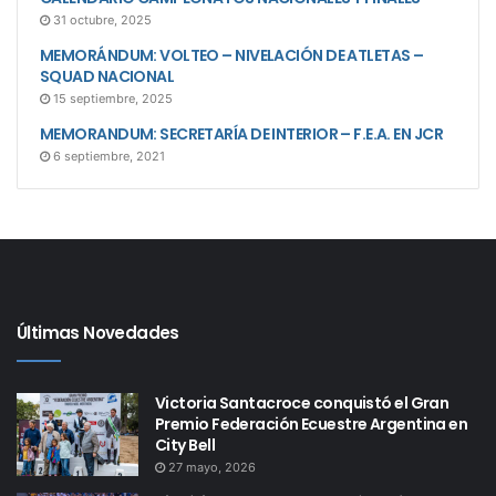
31 octubre, 2025
MEMORÁNDUM: VOLTEO – NIVELACIÓN DE ATLETAS –
SQUAD NACIONAL
15 septiembre, 2025
MEMORANDUM: SECRETARÍA DE INTERIOR – F.E.A. EN JCR
6 septiembre, 2021
Últimas Novedades
Victoria Santacroce conquistó el Gran
Premio Federación Ecuestre Argentina en
City Bell
27 mayo, 2026