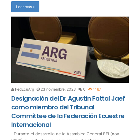
Leer más »
FedEcuArg
23 noviembre, 2023
0
1.167
Designación del Dr Agustín Fattal Jaef
como miembro del Tribunal
Committee de la Federación Ecuestre
Internacional
Durante el desarrollo de la Asamblea General FEI (nov