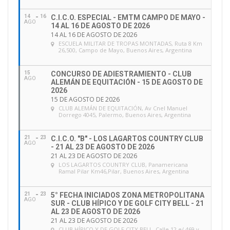
14
16
C.I.C.O. ESPECIAL - EMTM CAMPO DE MAYO -
AGO
14 AL 16 DE AGOSTO DE 2026
14 AL 16 DE AGOSTO DE 2026
ESCUELA MILITAR DE TROPAS MONTADAS
, Ruta 8 Km
26,500, Campo de Mayo, Buenos Aires, Argentina
15
CONCURSO DE ADIESTRAMIENTO - CLUB
AGO
ALEMÁN DE EQUITACIÓN - 15 DE AGOSTO DE
2026
15 DE AGOSTO DE 2026
CLUB ALEMÁN DE EQUITACIÓN
, Av Cnel Manuel
Dorrego 4045, Palermo, Buenos Aires, Argentina
21
23
C.I.C.O. "B" - LOS LAGARTOS COUNTRY CLUB
AGO
- 21 AL 23 DE AGOSTO DE 2026
21 AL 23 DE AGOSTO DE 2026
LOS LAGARTOS COUNTRY CLUB
, Panamericana
Ramal Pilar Km46,Pilar, Buenos Aires, Argentina
21
23
5° FECHA INICIADOS ZONA METROPOLITANA
AGO
SUR - CLUB HÍPICO Y DE GOLF CITY BELL - 21
AL 23 DE AGOSTO DE 2026
21 AL 23 DE AGOSTO DE 2026
CLUB HÍPICO Y DE GOLF CITY BELL
, Calle 12 e/ 469 y