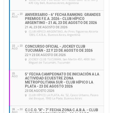
470 City Bell, Buenos Aires, Argentina
21
23
ANIVERSARIO - 6° FECHA RANKING: GRANDES
AGO
PREMIOS F.E.A. 2026 - CLUB HÍPICO
ARGENTINO - 21 AL 23 DE AGOSTO DE 2026
21 AL 23 DE AGOSTO DE 2026
CLUB HÍPICO ARGENTINO
, Av Pres. Figueroa Alcorta
7285, C.A.B.A., Buenos Aires, Argentina
22
23
CONCURSO OFICIAL - JOCKEY CLUB
AGO
TUCUMÁN - 22 Y 23 DE AGOSTO DE 2026
22 Y 23 DE AGOSTO DE 2026
JOCKEY CLUB TUCUMÁN
, San Martín 451, 4000 San
Miguel de Tucumán, Tucumán
23
5° FECHA CAMPEONATO DE INICIACIÓN A LA
AGO
ACTIVIDAD ECUESTRE ZONA
METROPOLITANA SUR - CLUB HÍPICO LA
PLATA - 23 DE AGOSTO 2026
23 DE AGOSTO 2026
CLUB HÍPICO LA PLATA
, Av. 52, Casco Urbano, Paseo
del Bosque, 1900 La Plata, Buenos Aires
28
30
C.I.C.O. "A" - 7° FECHA ZONA C.A.B.A. - CLUB
AGO