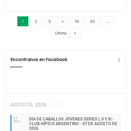
1
2
3
»
10
20
...
Último
Encontranos en Facebook
AGOSTO, 2026
07
DÍA DE CABALLOS JÓVENES SERIES I, II Y III -
AGO
CLUB HÍPICO ARGENTINO - 07 DE AGOSTO DE
2026