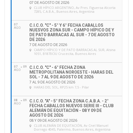
07 DE AGOSTO DE 2026
CLUB HÍPICO ARGENTINO
, Av Pres. Figueroa Alcorta
7285, C.A.B.A., Buenos Aires, Argentina
07
C.I.C.O. "C" - 5° Y 6° FECHA CABALLOS
AGO
NUESVOS ZONA SUR - CAMPO HÍPICO DE Y
DE PATO BARRACAS AL SUR - 7 DE AGOSTO
DE 2026
7 DE AGOSTO DE 2026
CAMPO HÍPICO Y DE PATO BARRACAS AL SUR
, Alsina
1051, B1870CIU Crucecita, Buenos Aires
07
09
C.I.C.O. "C" - 6° FECHA ZONA
AGO
METROPOLITANA NOROESTE - HARAS DEL
SOL - 7 AL 9 DE AGOSTO DE 2026
7 AL 9 DE AGOSTO DE 2026
HARAS DEL SOL
, RP25 km 7,5 - Pilar
08
09
C.I.C.O. "A" - 5° FECHA ZONA C.A.B.A. - 2°
AGO
FECHA CABALLOS NUEVOS SERIE III - CLUB
ALEMÁN DE EQUITACIÓN - 08 Y 09 DE
AGOSTO DE 2026
08 Y 09 DE AGOSTO DE 2026
CLUB ALEMÁN DE EQUITACIÓN
, Av Cnel Manuel
Dorrego 4045, Palermo, Buenos Aires, Argentina