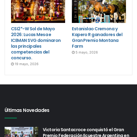
CSI2*-W Sol de Mayo
Estanislao Cremona y
2026: Lucas Mesa e
Kapero R ganadores del
ICEMAN SVG dominaron
Gran Premio Montana
las principales
Farm
competencias del
5 mayo, 2026
concurso.
19 mayo, 2026
Últimas Novedades
Victoria Santacroce conquistó el Gran
Premio Federación Ecuestre Argentina en