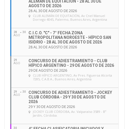
ALEMÁN DE EQUITACIÓN - 28 AL 30 DE
AGOSTO DE 2026
28 AL 30 DE AGOSTO DE 2026
CLUB ALEMÁN DE EQUITACIÓN
, Av Cnel Manuel
Dorrego 4045, Palermo, Buenos Aires, Argentina
28
30
C.I.C.O. "C" - 7° FECHA ZONA
AGO
METROPOLITANA NOROESTE - HÍPICO SAN
ISIDRIO - 28 AL 30 DE AGOSTO DE 2026
28 AL 30 DE AGOSTO DE 2026
29
CONCURSO DE ADIESTRAMIENTO - CLUB
AGO
HÍPICO ARGENTINO - 29 DE AGOSTO DE 2026
29 DE AGOSTO DE 2026
CLUB HÍPICO ARGENTINO
, Av Pres. Figueroa Alcorta
7285, C.A.B.A., Buenos Aires, Argentina
29
30
CONCURSO DE ADIESTRAMIENTO - JOCKEY
AGO
CLUB CÓRDOBA - 29 Y 30 DE AGOSTO DE
2026
29 Y 30 DE AGOSTO DE 2026
JOCKEY CLUB CÓRDOBA
, Av. Valparaíso 3589 - Bº
Jardín, Córdoba.
30
4° FECHA CLASIFICATORIA INICIADOS Y