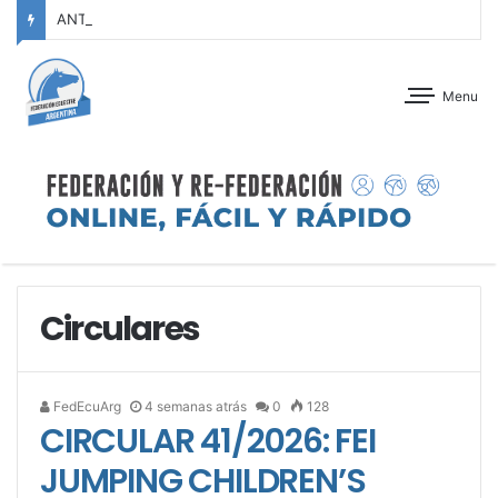
ANTEPROGRAMA: CONCURSO DE ADIESTRAMIENTO – JOCKEY CLUB CÓRDOBA – 29 Y 30 DE AGOSTO DE 2026
Menu
Circulares
FedEcuArg
4 semanas atrás
0
128
CIRCULAR 41/2026: FEI
JUMPING CHILDREN’S