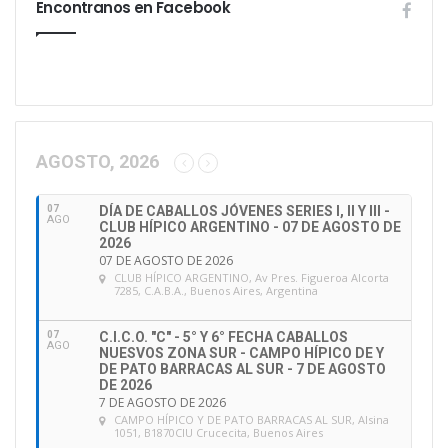
Encontranos en Facebook
AGOSTO, 2026
07
DÍA DE CABALLOS JÓVENES SERIES I, II Y III -
AGO
CLUB HÍPICO ARGENTINO - 07 DE AGOSTO DE
2026
07 DE AGOSTO DE 2026
CLUB HÍPICO ARGENTINO
, Av Pres. Figueroa Alcorta
7285, C.A.B.A., Buenos Aires, Argentina
07
C.I.C.O. "C" - 5° Y 6° FECHA CABALLOS
AGO
NUESVOS ZONA SUR - CAMPO HÍPICO DE Y
DE PATO BARRACAS AL SUR - 7 DE AGOSTO
DE 2026
7 DE AGOSTO DE 2026
CAMPO HÍPICO Y DE PATO BARRACAS AL SUR
, Alsina
1051, B1870CIU Crucecita, Buenos Aires