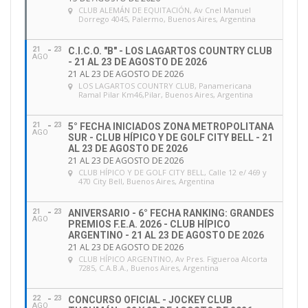
CLUB ALEMÁN DE EQUITACIÓN
, Av Cnel Manuel
Dorrego 4045, Palermo, Buenos Aires, Argentina
21
23
C.I.C.O. "B" - LOS LAGARTOS COUNTRY CLUB
AGO
- 21 AL 23 DE AGOSTO DE 2026
21 AL 23 DE AGOSTO DE 2026
LOS LAGARTOS COUNTRY CLUB
, Panamericana
Ramal Pilar Km46,Pilar, Buenos Aires, Argentina
21
23
5° FECHA INICIADOS ZONA METROPOLITANA
AGO
SUR - CLUB HÍPICO Y DE GOLF CITY BELL - 21
AL 23 DE AGOSTO DE 2026
21 AL 23 DE AGOSTO DE 2026
CLUB HÍPICO Y DE GOLF CITY BELL
, Calle 12 e/ 469 y
470 City Bell, Buenos Aires, Argentina
21
23
ANIVERSARIO - 6° FECHA RANKING: GRANDES
AGO
PREMIOS F.E.A. 2026 - CLUB HÍPICO
ARGENTINO - 21 AL 23 DE AGOSTO DE 2026
21 AL 23 DE AGOSTO DE 2026
CLUB HÍPICO ARGENTINO
, Av Pres. Figueroa Alcorta
7285, C.A.B.A., Buenos Aires, Argentina
22
23
CONCURSO OFICIAL - JOCKEY CLUB
AGO