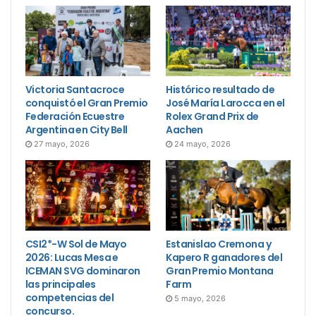
Victoria Santacroce
Histórico resultado de
conquistó el Gran Premio
José María Larocca en el
Federación Ecuestre
Rolex Grand Prix de
Argentina en City Bell
Aachen
27 mayo, 2026
24 mayo, 2026
CSI2*-W Sol de Mayo
Estanislao Cremona y
2026: Lucas Mesa e
Kapero R ganadores del
ICEMAN SVG dominaron
Gran Premio Montana
las principales
Farm
competencias del
5 mayo, 2026
concurso.