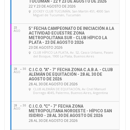
TUCUMÁN - 22 Y 23 DE AGOSTO DE 2026
22 Y 23 DE AGOSTO DE 2026
JOCKEY CLUB TUCUMÁN
, San Martín 451, 4000 San
Miguel de Tucumán, Tucumán
23
5° FECHA CAMPEONATO DE INICIACIÓN A LA
AGO
ACTIVIDAD ECUESTRE ZONA
METROPOLITANA SUR - CLUB HÍPICO LA
PLATA - 23 DE AGOSTO 2026
23 DE AGOSTO 2026
CLUB HÍPICO LA PLATA
, Av. 52, Casco Urbano, Paseo
del Bosque, 1900 La Plata, Buenos Aires
28
30
C.I.C.O. "A" - 7° FECHA ZONA C.A.B.A. - CLUB
AGO
ALEMÁN DE EQUITACIÓN - 28 AL 30 DE
AGOSTO DE 2026
28 AL 30 DE AGOSTO DE 2026
CLUB ALEMÁN DE EQUITACIÓN
, Av Cnel Manuel
Dorrego 4045, Palermo, Buenos Aires, Argentina
28
30
C.I.C.O. "C" - 7° FECHA ZONA
AGO
METROPOLITANA NOROESTE - HÍPICO SAN
ISIDRIO - 28 AL 30 DE AGOSTO DE 2026
28 AL 30 DE AGOSTO DE 2026