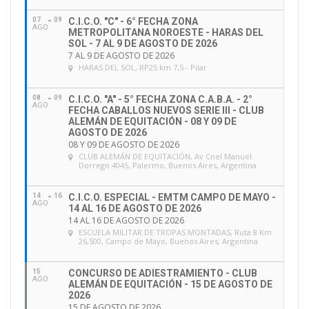
07
09
C.I.C.O. "C" - 6° FECHA ZONA
AGO
METROPOLITANA NOROESTE - HARAS DEL
SOL - 7 AL 9 DE AGOSTO DE 2026
7 AL 9 DE AGOSTO DE 2026
HARAS DEL SOL
, RP25 km 7,5 - Pilar
08
09
C.I.C.O. "A" - 5° FECHA ZONA C.A.B.A. - 2°
AGO
FECHA CABALLOS NUEVOS SERIE III - CLUB
ALEMÁN DE EQUITACIÓN - 08 Y 09 DE
AGOSTO DE 2026
08 Y 09 DE AGOSTO DE 2026
CLUB ALEMÁN DE EQUITACIÓN
, Av Cnel Manuel
Dorrego 4045, Palermo, Buenos Aires, Argentina
14
16
C.I.C.O. ESPECIAL - EMTM CAMPO DE MAYO -
AGO
14 AL 16 DE AGOSTO DE 2026
14 AL 16 DE AGOSTO DE 2026
ESCUELA MILITAR DE TROPAS MONTADAS
, Ruta 8 Km
26,500, Campo de Mayo, Buenos Aires, Argentina
15
CONCURSO DE ADIESTRAMIENTO - CLUB
AGO
ALEMÁN DE EQUITACIÓN - 15 DE AGOSTO DE
2026
15 DE AGOSTO DE 2026