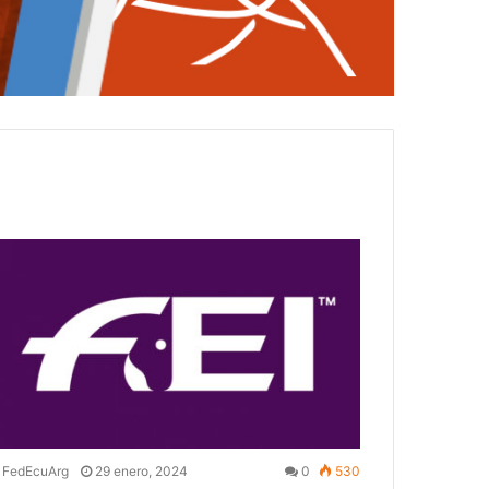
FedEcuArg
29 enero, 2024
0
530