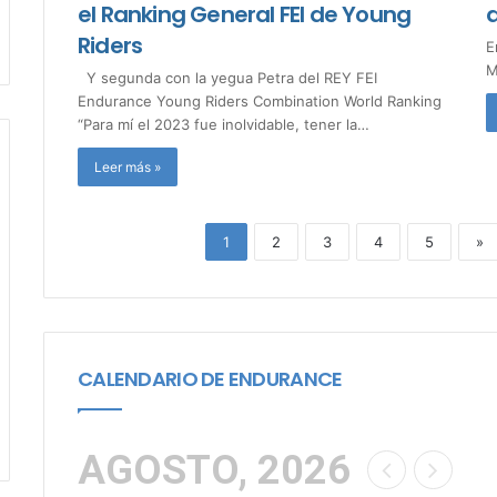
el Ranking General FEI de Young
a
Riders
E
M
Y segunda con la yegua Petra del REY FEI
Endurance Young Riders Combination World Ranking
“Para mí el 2023 fue inolvidable, tener la…
Leer más »
1
2
3
4
5
»
CALENDARIO DE ENDURANCE
AGOSTO, 2026