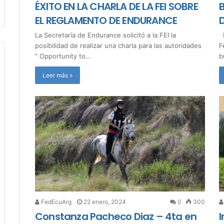
ÉXITO EN LA CHARLA DE LA FEI SOBRE
B
EL REGLAMENTO DE ENDURANCE
D
La Secretaría de Endurance solicitó a la FEI la
E
posibilidad de realizar una charla para las autoridades
F
“ Opportunity to…
b
Leer más »
FedEcuArg
22 enero, 2024
0
300
Constanza Pacheco Diaz – 4ta en
I