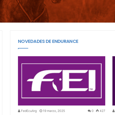
NOVEDADES DE ENDURANCE
FedEcuArg
19 marzo, 2025
0
427