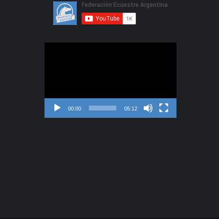
Reproductor
de
video
00:00
05:12