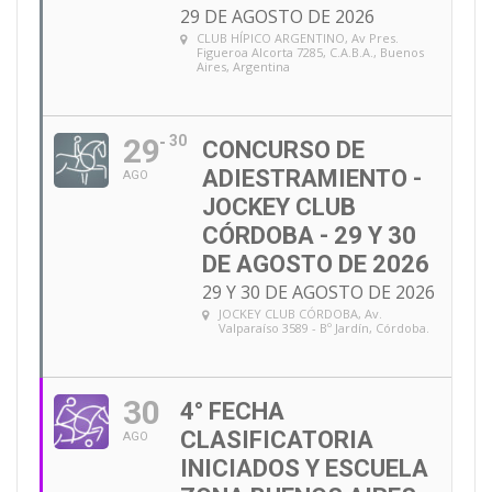
29 DE AGOSTO DE 2026
CLUB HÍPICO ARGENTINO
, Av Pres.
Figueroa Alcorta 7285, C.A.B.A., Buenos
Aires, Argentina
29
30
CONCURSO DE
ADIESTRAMIENTO -
AGO
JOCKEY CLUB
CÓRDOBA - 29 Y 30
DE AGOSTO DE 2026
29 Y 30 DE AGOSTO DE 2026
JOCKEY CLUB CÓRDOBA
, Av.
Valparaíso 3589 - Bº Jardín, Córdoba.
30
4° FECHA
CLASIFICATORIA
AGO
INICIADOS Y ESCUELA