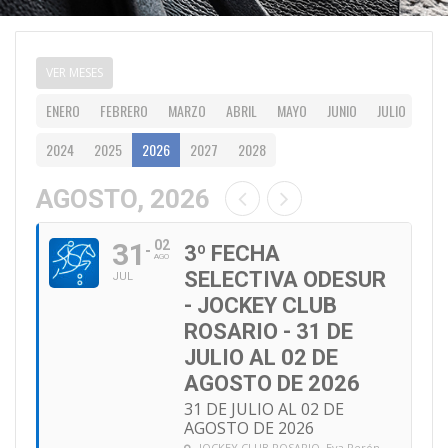
VER MESES
ENERO
FEBRERO
MARZO
ABRIL
MAYO
JUNIO
JULIO
AG
2024
2025
2026
2027
2028
AGOSTO, 2026
31
02
3º FECHA
AGO
SELECTIVA ODESUR
JUL
- JOCKEY CLUB
ROSARIO - 31 DE
JULIO AL 02 DE
AGOSTO DE 2026
31 DE JULIO AL 02 DE
AGOSTO DE 2026
JOCKEY CLUB ROSARIO
, Eva Perón