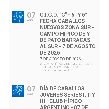
07
C.I.C.O. "C" - 5° Y 6°
FECHA CABALLOS
AGO
NUESVOS ZONA SUR -
CAMPO HÍPICO DE Y
DE PATO BARRACAS
AL SUR - 7 DE AGOSTO
DE 2026
7 DE AGOSTO DE 2026
CAMPO HÍPICO Y DE PATO BARRACAS
AL SUR
, Alsina 1051, B1870CIU
Crucecita, Buenos Aires
07
DÍA DE CABALLOS
JÓVENES SERIES I, II Y
AGO
III - CLUB HÍPICO
ARGENTINO - 07 DE