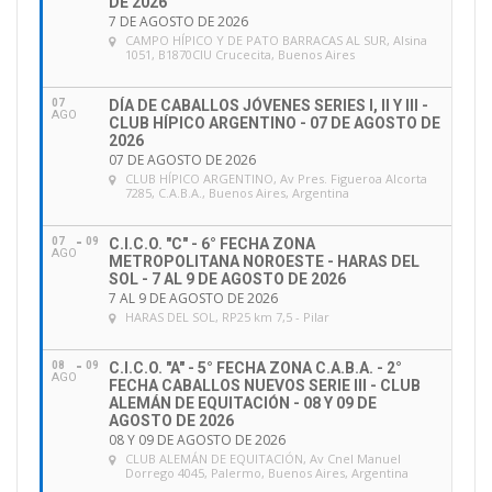
DE 2026
7 DE AGOSTO DE 2026
CAMPO HÍPICO Y DE PATO BARRACAS AL SUR
, Alsina
1051, B1870CIU Crucecita, Buenos Aires
07
DÍA DE CABALLOS JÓVENES SERIES I, II Y III -
AGO
CLUB HÍPICO ARGENTINO - 07 DE AGOSTO DE
2026
07 DE AGOSTO DE 2026
CLUB HÍPICO ARGENTINO
, Av Pres. Figueroa Alcorta
7285, C.A.B.A., Buenos Aires, Argentina
07
09
C.I.C.O. "C" - 6° FECHA ZONA
AGO
METROPOLITANA NOROESTE - HARAS DEL
SOL - 7 AL 9 DE AGOSTO DE 2026
7 AL 9 DE AGOSTO DE 2026
HARAS DEL SOL
, RP25 km 7,5 - Pilar
08
09
C.I.C.O. "A" - 5° FECHA ZONA C.A.B.A. - 2°
AGO
FECHA CABALLOS NUEVOS SERIE III - CLUB
ALEMÁN DE EQUITACIÓN - 08 Y 09 DE
AGOSTO DE 2026
08 Y 09 DE AGOSTO DE 2026
CLUB ALEMÁN DE EQUITACIÓN
, Av Cnel Manuel
Dorrego 4045, Palermo, Buenos Aires, Argentina