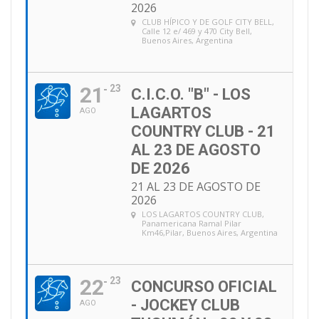
2026
CLUB HÍPICO Y DE GOLF CITY BELL
,
Calle 12 e/ 469 y 470 City Bell,
Buenos Aires, Argentina
21
23
C.I.C.O. "B" - LOS
LAGARTOS
AGO
COUNTRY CLUB - 21
AL 23 DE AGOSTO
DE 2026
21 AL 23 DE AGOSTO DE
2026
LOS LAGARTOS COUNTRY CLUB
,
Panamericana Ramal Pilar
Km46,Pilar, Buenos Aires, Argentina
22
23
CONCURSO OFICIAL
- JOCKEY CLUB
AGO