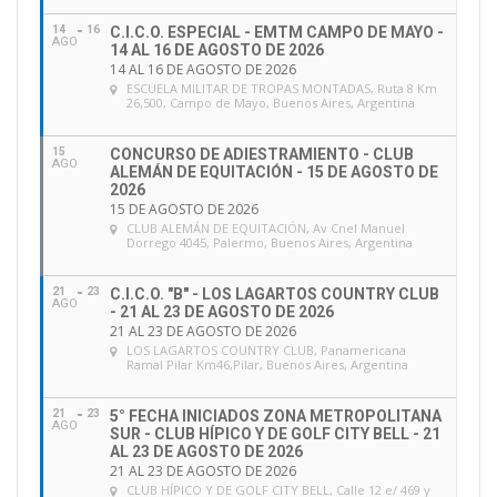
14
16
C.I.C.O. ESPECIAL - EMTM CAMPO DE MAYO -
AGO
14 AL 16 DE AGOSTO DE 2026
14 AL 16 DE AGOSTO DE 2026
ESCUELA MILITAR DE TROPAS MONTADAS
, Ruta 8 Km
26,500, Campo de Mayo, Buenos Aires, Argentina
15
CONCURSO DE ADIESTRAMIENTO - CLUB
AGO
ALEMÁN DE EQUITACIÓN - 15 DE AGOSTO DE
2026
15 DE AGOSTO DE 2026
CLUB ALEMÁN DE EQUITACIÓN
, Av Cnel Manuel
Dorrego 4045, Palermo, Buenos Aires, Argentina
21
23
C.I.C.O. "B" - LOS LAGARTOS COUNTRY CLUB
AGO
- 21 AL 23 DE AGOSTO DE 2026
21 AL 23 DE AGOSTO DE 2026
LOS LAGARTOS COUNTRY CLUB
, Panamericana
Ramal Pilar Km46,Pilar, Buenos Aires, Argentina
21
23
5° FECHA INICIADOS ZONA METROPOLITANA
AGO
SUR - CLUB HÍPICO Y DE GOLF CITY BELL - 21
AL 23 DE AGOSTO DE 2026
21 AL 23 DE AGOSTO DE 2026
CLUB HÍPICO Y DE GOLF CITY BELL
, Calle 12 e/ 469 y