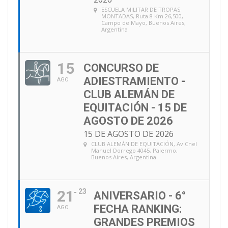
ESCUELA MILITAR DE TROPAS
MONTADAS
, Ruta 8 Km 26,500,
Campo de Mayo, Buenos Aires,
Argentina
15
CONCURSO DE
ADIESTRAMIENTO -
AGO
CLUB ALEMÁN DE
EQUITACIÓN - 15 DE
AGOSTO DE 2026
15 DE AGOSTO DE 2026
CLUB ALEMÁN DE EQUITACIÓN
, Av Cnel
Manuel Dorrego 4045, Palermo,
Buenos Aires, Argentina
21
23
ANIVERSARIO - 6°
FECHA RANKING:
AGO
GRANDES PREMIOS