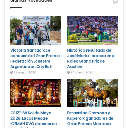
Últimas Novedades
Victoria Santacroce
Histórico resultado de
conquistó el Gran Premio
José María Larocca en el
Federación Ecuestre
Rolex Grand Prix de
Argentina en City Bell
Aachen
27 mayo, 2026
24 mayo, 2026
CSI2*-W Sol de Mayo
Estanislao Cremona y
2026: Lucas Mesa e
Kapero R ganadores del
ICEMAN SVG dominaron
Gran Premio Montana