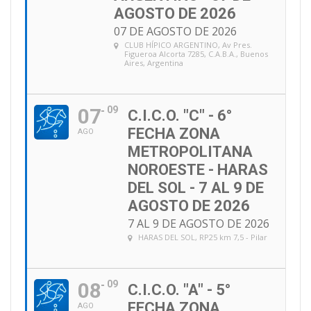
AGOSTO DE 2026
07 DE AGOSTO DE 2026
CLUB HÍPICO ARGENTINO
, Av Pres.
Figueroa Alcorta 7285, C.A.B.A., Buenos
Aires, Argentina
07
09
C.I.C.O. "C" - 6°
FECHA ZONA
AGO
METROPOLITANA
NOROESTE - HARAS
DEL SOL - 7 AL 9 DE
AGOSTO DE 2026
7 AL 9 DE AGOSTO DE 2026
HARAS DEL SOL
, RP25 km 7,5 - Pilar
08
09
C.I.C.O. "A" - 5°
FECHA ZONA
AGO