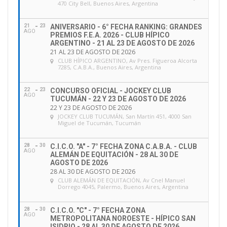
470 City Bell, Buenos Aires, Argentina
21
23
ANIVERSARIO - 6° FECHA RANKING: GRANDES
AGO
PREMIOS F.E.A. 2026 - CLUB HÍPICO
ARGENTINO - 21 AL 23 DE AGOSTO DE 2026
21 AL 23 DE AGOSTO DE 2026
CLUB HÍPICO ARGENTINO
, Av Pres. Figueroa Alcorta
7285, C.A.B.A., Buenos Aires, Argentina
22
23
CONCURSO OFICIAL - JOCKEY CLUB
AGO
TUCUMÁN - 22 Y 23 DE AGOSTO DE 2026
22 Y 23 DE AGOSTO DE 2026
JOCKEY CLUB TUCUMÁN
, San Martín 451, 4000 San
Miguel de Tucumán, Tucumán
28
30
C.I.C.O. "A" - 7° FECHA ZONA C.A.B.A. - CLUB
AGO
ALEMÁN DE EQUITACIÓN - 28 AL 30 DE
AGOSTO DE 2026
28 AL 30 DE AGOSTO DE 2026
CLUB ALEMÁN DE EQUITACIÓN
, Av Cnel Manuel
Dorrego 4045, Palermo, Buenos Aires, Argentina
28
30
C.I.C.O. "C" - 7° FECHA ZONA
AGO
METROPOLITANA NOROESTE - HÍPICO SAN
ISIDRIO - 28 AL 30 DE AGOSTO DE 2026