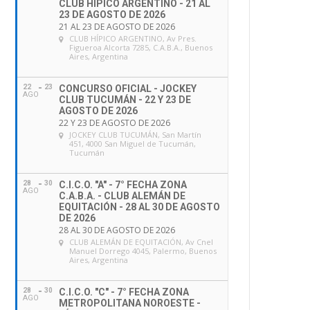
CLUB HÍPICO ARGENTINO - 21 AL
23 DE AGOSTO DE 2026
21 AL 23 DE AGOSTO DE 2026
CLUB HÍPICO ARGENTINO
, Av Pres.
Figueroa Alcorta 7285, C.A.B.A., Buenos
Aires, Argentina
22
23
CONCURSO OFICIAL - JOCKEY
AGO
CLUB TUCUMÁN - 22 Y 23 DE
AGOSTO DE 2026
22 Y 23 DE AGOSTO DE 2026
JOCKEY CLUB TUCUMÁN
, San Martín
451, 4000 San Miguel de Tucumán,
Tucumán
28
30
C.I.C.O. "A" - 7° FECHA ZONA
AGO
C.A.B.A. - CLUB ALEMÁN DE
EQUITACIÓN - 28 AL 30 DE AGOSTO
DE 2026
28 AL 30 DE AGOSTO DE 2026
CLUB ALEMÁN DE EQUITACIÓN
, Av Cnel
Manuel Dorrego 4045, Palermo, Buenos
Aires, Argentina
28
30
C.I.C.O. "C" - 7° FECHA ZONA
AGO
METROPOLITANA NOROESTE -