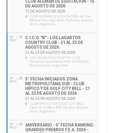
CLUB ALEMÁN DE EQUITACIÓN - 15
DE AGOSTO DE 2026
15 DE AGOSTO DE 2026
CLUB ALEMÁN DE EQUITACIÓN
, Av Cnel
Manuel Dorrego 4045, Palermo, Buenos
Aires, Argentina
21
23
C.I.C.O. "B" - LOS LAGARTOS
AGO
COUNTRY CLUB - 21 AL 23 DE
AGOSTO DE 2026
21 AL 23 DE AGOSTO DE 2026
LOS LAGARTOS COUNTRY CLUB
,
Panamericana Ramal Pilar Km46,Pilar,
Buenos Aires, Argentina
21
23
5° FECHA INICIADOS ZONA
AGO
METROPOLITANA SUR - CLUB
HÍPICO Y DE GOLF CITY BELL - 21
AL 23 DE AGOSTO DE 2026
21 AL 23 DE AGOSTO DE 2026
CLUB HÍPICO Y DE GOLF CITY BELL
,
Calle 12 e/ 469 y 470 City Bell, Buenos
Aires, Argentina
21
23
ANIVERSARIO - 6° FECHA RANKING:
AGO
GRANDES PREMIOS F.E.A. 2026 -