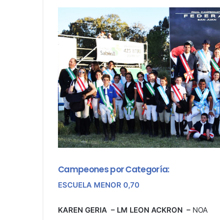
Campeones por Categoría:
ESCUELA MENOR 0,70
KAREN GERIA – LM LEON ACKRON –
NOA