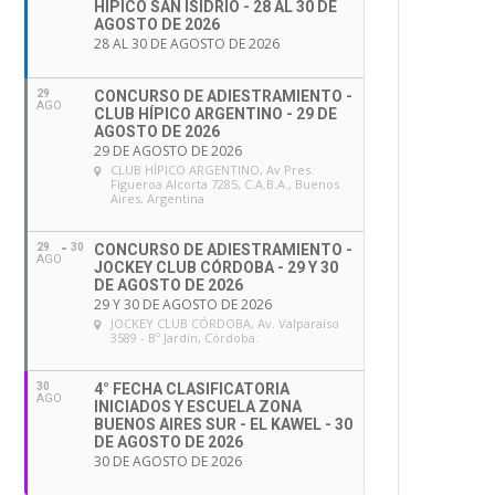
HÍPICO SAN ISIDRIO - 28 AL 30 DE
AGOSTO DE 2026
28 AL 30 DE AGOSTO DE 2026
29
CONCURSO DE ADIESTRAMIENTO -
AGO
CLUB HÍPICO ARGENTINO - 29 DE
AGOSTO DE 2026
29 DE AGOSTO DE 2026
CLUB HÍPICO ARGENTINO
, Av Pres.
Figueroa Alcorta 7285, C.A.B.A., Buenos
Aires, Argentina
29
30
CONCURSO DE ADIESTRAMIENTO -
AGO
JOCKEY CLUB CÓRDOBA - 29 Y 30
DE AGOSTO DE 2026
29 Y 30 DE AGOSTO DE 2026
JOCKEY CLUB CÓRDOBA
, Av. Valparaíso
3589 - Bº Jardín, Córdoba.
30
4° FECHA CLASIFICATORIA
AGO
INICIADOS Y ESCUELA ZONA
BUENOS AIRES SUR - EL KAWEL - 30
DE AGOSTO DE 2026
30 DE AGOSTO DE 2026