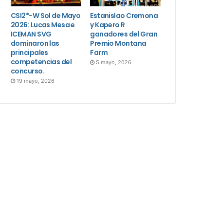
CSI2*-W Sol de Mayo
Estanislao Cremona
2026: Lucas Mesa e
y Kapero R
ICEMAN SVG
ganadores del Gran
dominaron las
Premio Montana
principales
Farm
competencias del
5 mayo, 2026
concurso.
19 mayo, 2026