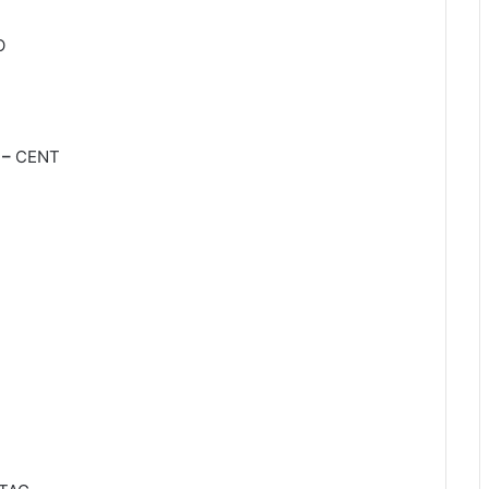
O
–
CENT