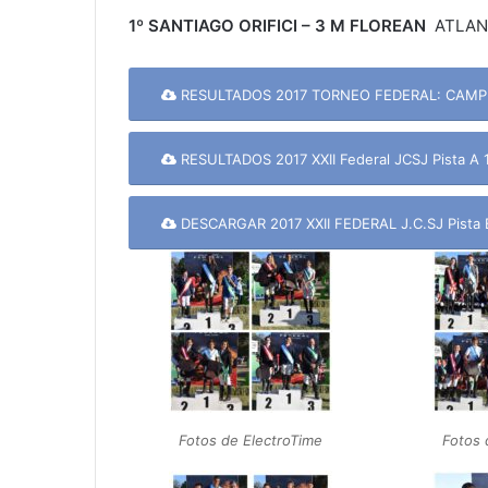
1º SANTIAGO ORIFICI – 3 M FLOREAN
ATLA
RESULTADOS 2017 TORNEO FEDERAL: CAMP
RESULTADOS 2017 XXII Federal JCSJ Pista A 1.
DESCARGAR 2017 XXII FEDERAL J.C.SJ Pista B
Fotos de ElectroTime
Fotos 