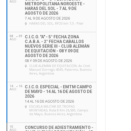
AGO
METROPOLITANA NOROESTE -
HARAS DEL SOL - 7 AL 9 DE
AGOSTO DE 2026
7 AL 9 DE AGOSTO DE 2026
HARAS DEL SOL
, RP25 km 7,5 - Pilar
08
09
C.I.C.O. "A" - 5° FECHA ZONA
AGO
C.A.B.A. - 2° FECHA CABALLOS
NUEVOS SERIE III - CLUB ALEMÁN
DE EQUITACIÓN - 08 Y 09 DE
AGOSTO DE 2026
08 Y 09 DE AGOSTO DE 2026
CLUB ALEMÁN DE EQUITACIÓN
, Av Cnel
Manuel Dorrego 4045, Palermo, Buenos
Aires, Argentina
14
16
C.I.C.O. ESPECIAL - EMTM CAMPO
AGO
DE MAYO - 14 AL 16 DE AGOSTO DE
2026
14 AL 16 DE AGOSTO DE 2026
ESCUELA MILITAR DE TROPAS
MONTADAS
, Ruta 8 Km 26,500, Campo
de Mayo, Buenos Aires, Argentina
15
CONCURSO DE ADIESTRAMIENTO -
AGO