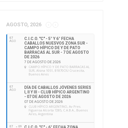
AGOSTO, 2026
07
C.I.C.O. "C" - 5° Y 6° FECHA
AGO
CABALLOS NUESVOS ZONA SUR -
CAMPO HÍPICO DE Y DE PATO
BARRACAS AL SUR - 7 DE AGOSTO
DE 2026
7 DE AGOSTO DE 2026
CAMPO HÍPICO Y DE PATO BARRACAS AL
SUR
, Alsina 1051, B1870CIU Crucecita,
Buenos Aires
07
DÍA DE CABALLOS JÓVENES SERIES
AGO
I, II Y III - CLUB HÍPICO ARGENTINO
- 07 DE AGOSTO DE 2026
07 DE AGOSTO DE 2026
CLUB HÍPICO ARGENTINO
, Av Pres.
Figueroa Alcorta 7285, C.A.B.A., Buenos
Aires, Argentina
07
09
C.I.C.O. "C" - 6° FECHA ZONA