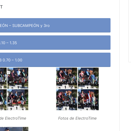
NT
EÓN – SUBCAMPEÓN y 3ro
10 – 1.35
 0.70 – 1.00
de ElectroTime
Fotos de ElectroTime