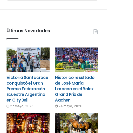
Últimas Novedades
Victoria Santacroce
Histórico resultado
conquistó el Gran
de José María
Premio Federación
Larocca en el Rolex
Ecuestre Argentina
Grand Prix de
en City Bell
Aachen
27 mayo, 2026
24 mayo, 2026