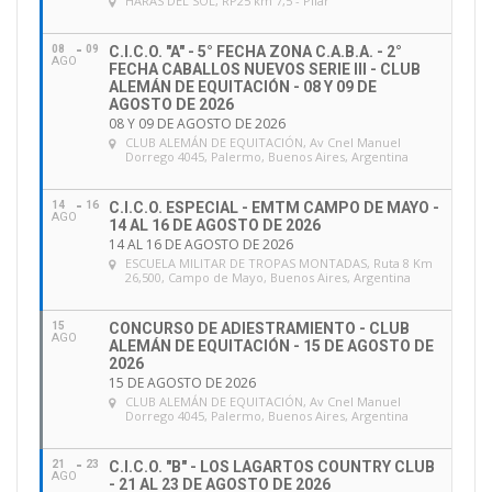
HARAS DEL SOL
, RP25 km 7,5 - Pilar
YOUNG RIDERS
08
09
C.I.C.O. "A" - 5° FECHA ZONA C.A.B.A. - 2°
AGO
FECHA CABALLOS NUEVOS SERIE III - CLUB
Campeón:
Argentina (Equipo Blanco)
ALEMÁN DE EQUITACIÓN - 08 Y 09 DE
AGOSTO DE 2026
08 Y 09 DE AGOSTO DE 2026
Subcampeón:
Brasil (Equipo Amarillo)
CLUB ALEMÁN DE EQUITACIÓN
, Av Cnel Manuel
Dorrego 4045, Palermo, Buenos Aires, Argentina
Tercero:
Argentina (Equipo Celeste)
14
16
C.I.C.O. ESPECIAL - EMTM CAMPO DE MAYO -
AGO
14 AL 16 DE AGOSTO DE 2026
14 AL 16 DE AGOSTO DE 2026
ESCUELA MILITAR DE TROPAS MONTADAS
, Ruta 8 Km
El Campeonato Individual se definió entre los días
26,500, Campo de Mayo, Buenos Aires, Argentina
sábado y domingo, aunque los podios fueron
variados, podemos decir que se destacó la actuación
15
CONCURSO DE ADIESTRAMIENTO - CLUB
AGO
ALEMÁN DE EQUITACIÓN - 15 DE AGOSTO DE
de la delegación brasilera.
2026
15 DE AGOSTO DE 2026
CLUB ALEMÁN DE EQUITACIÓN
, Av Cnel Manuel
FINAL “CSI CHILDREN”
Dorrego 4045, Palermo, Buenos Aires, Argentina
Campeón: CS WITCH – Felipe, DE MELLO SIQUEIRA
21
23
C.I.C.O. "B" - LOS LAGARTOS COUNTRY CLUB
FERREIRA (Brasil)
AGO
- 21 AL 23 DE AGOSTO DE 2026