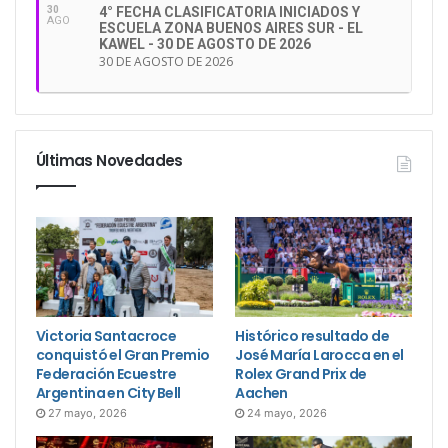
30
4° FECHA CLASIFICATORIA INICIADOS Y
AGO
ESCUELA ZONA BUENOS AIRES SUR - EL
KAWEL - 30 DE AGOSTO DE 2026
FINAL “JUNIOR”
30 DE AGOSTO DE 2026
CAMPEÓN: Q’PLEASURE DE BACON – Pedro,
GRANDI BACKHEUSER (Brasil)
Últimas Novedades
SUBCAMPEÓN: DARWIN D’HYRENCOURT –
Richard, KIERKEGAARD (Argentina)
TERCERO: PRINCESS EMILY Thales – Gabriel, DE
LIMA MARINO (Brasil)
Victoria Santacroce
Histórico resultado de
Descargá aquí: los resultados “JUNIOR”
conquistó el Gran Premio
José María Larocca en el
Federación Ecuestre
Rolex Grand Prix de
Argentina en City Bell
Aachen
27 mayo, 2026
24 mayo, 2026
FINAL “YOUNG RIDER”