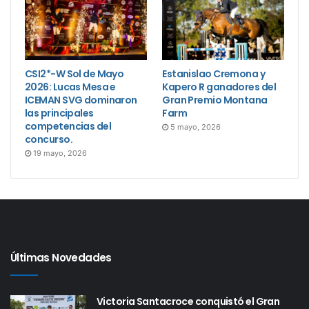
CAMPEÓN: TOULOUSE 66 – Silvana, CABRAL
(Paraguay)
SUBCAMPEÓN: RESISTIRE PIAM – Martina, CAMPI
CSI2*-W Sol de Mayo
Estanislao Cremona y
(Argentina)
2026: Lucas Mesa e
Kapero R ganadores del
ICEMAN SVG dominaron
Gran Premio Montana
TERCERO: CHICAGO Z – Diego Alejandro, BEDOYA
las principales
Farm
competencias del
5 mayo, 2026
YAÑEZ (Bolivia)
concurso.
19 mayo, 2026
Descargá aquí: los resultados “YOUNG RIDER”
Últimas Novedades
Victoria Santacroce conquistó el Gran