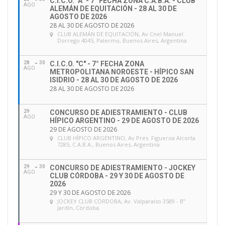
C.I.C.O. "A" - 7° FECHA ZONA C.A.B.A. - CLUB
AGO
ALEMÁN DE EQUITACIÓN - 28 AL 30 DE
MARANHAO (Brasil)
AGOSTO DE 2026
28 AL 30 DE AGOSTO DE 2026
CLUB ALEMÁN DE EQUITACIÓN
, Av Cnel Manuel
Dorrego 4045, Palermo, Buenos Aires, Argentina
Descargá aquí: los resultados “CHILDREN”
28
30
C.I.C.O. "C" - 7° FECHA ZONA
AGO
METROPOLITANA NOROESTE - HÍPICO SAN
ISIDRIO - 28 AL 30 DE AGOSTO DE 2026
FINAL “PRE-JUNIOR”
28 AL 30 DE AGOSTO DE 2026
CAMPEÓN: GENTLE Z – Sarah, AZEVEDO PIMENTA
29
CONCURSO DE ADIESTRAMIENTO - CLUB
DA COSTA (Brasil)
AGO
HÍPICO ARGENTINO - 29 DE AGOSTO DE 2026
29 DE AGOSTO DE 2026
CLUB HÍPICO ARGENTINO
, Av Pres. Figueroa Alcorta
SUBCAMPEÓN: BIEN ESTELLE – Juliana, SALLES
7285, C.A.B.A., Buenos Aires, Argentina
AMARAL DE ALMEIDA (Brasil)
29
30
CONCURSO DE ADIESTRAMIENTO - JOCKEY
AGO
CLUB CÓRDOBA - 29 Y 30 DE AGOSTO DE
TERCERO: HERMES II – Mateo, GUARDA (Chile)
2026
29 Y 30 DE AGOSTO DE 2026
JOCKEY CLUB CÓRDOBA
, Av. Valparaíso 3589 - Bº
Jardín, Córdoba.
Descargá aquí: los resultados “PRE-JUNIOR”