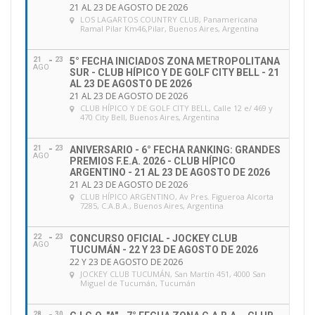
21 AL 23 DE AGOSTO DE 2026
LOS LAGARTOS COUNTRY CLUB
, Panamericana
SUBCAMPEÓN: M C LINYERA – Benjamín, PEÑA
Ramal Pilar Km46,Pilar, Buenos Aires, Argentina
BRUNO (Argentina)
21
23
5° FECHA INICIADOS ZONA METROPOLITANA
AGO
SUR - CLUB HÍPICO Y DE GOLF CITY BELL - 21
TERCERO: HERME Z – Andres, GIACONE (Argentina)
AL 23 DE AGOSTO DE 2026
21 AL 23 DE AGOSTO DE 2026
CLUB HÍPICO Y DE GOLF CITY BELL
, Calle 12 e/ 469 y
470 City Bell, Buenos Aires, Argentina
Descargá aquí: los resultados “CSI CHILDREN”
21
23
ANIVERSARIO - 6° FECHA RANKING: GRANDES
AGO
PREMIOS F.E.A. 2026 - CLUB HÍPICO
ARGENTINO - 21 AL 23 DE AGOSTO DE 2026
FINAL “CHILDREN”
21 AL 23 DE AGOSTO DE 2026
CLUB HÍPICO ARGENTINO
, Av Pres. Figueroa Alcorta
CAMPEÓN: DONADONI BH – Maithe Carolina,
7285, C.A.B.A., Buenos Aires, Argentina
GABRIEL DE LIMA MARINO (Brasil)
22
23
CONCURSO OFICIAL - JOCKEY CLUB
AGO
TUCUMÁN - 22 Y 23 DE AGOSTO DE 2026
SUBCAMPEÓN: WONDER Z – Maria Luiza, DA SILVA
22 Y 23 DE AGOSTO DE 2026
JOCKEY CLUB TUCUMÁN
, San Martín 451, 4000 San
MARTHA VIEIRA (Brasil)
Miguel de Tucumán, Tucumán
TERCERO: CORAL REC XANGO – Henrique,
28
30