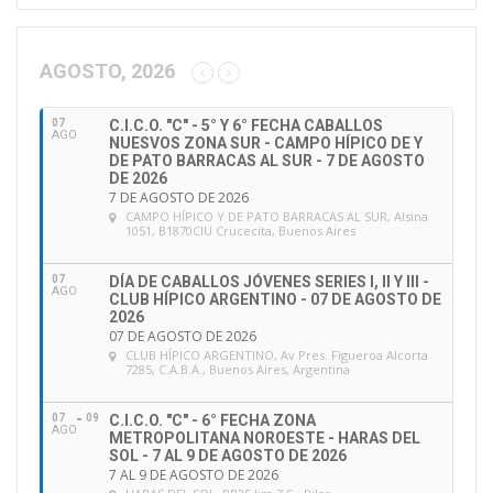
e
c
Subcampeón:
Brasil (Equipo Amarillo)
c
AGOSTO, 2026
i
Tercero:
Argentina (Equipo Celeste)
ó
“Pre-JUNIOR”
07
C.I.C.O. "C" - 5° Y 6° FECHA CABALLOS
n
AGO
NUESVOS ZONA SUR - CAMPO HÍPICO DE Y
d
DE PATO BARRACAS AL SUR - 7 DE AGOSTO
Campeón:
Brasil (Amarillo)
e
DE 2026
7 DE AGOSTO DE 2026
e
CAMPO HÍPICO Y DE PATO BARRACAS AL SUR
, Alsina
Subcampeón:
Brasil (Verde)
m
1051, B1870CIU Crucecita, Buenos Aires
a
i
Tercero:
Chile
07
DÍA DE CABALLOS JÓVENES SERIES I, II Y III -
l
AGO
CLUB HÍPICO ARGENTINO - 07 DE AGOSTO DE
2026
JUNIOR
07 DE AGOSTO DE 2026
CLUB HÍPICO ARGENTINO
, Av Pres. Figueroa Alcorta
Campeón:
Brasil (Equipo Verde)
7285, C.A.B.A., Buenos Aires, Argentina
Subcampeón:
Argentina (Equipo Celeste)
07
09
C.I.C.O. "C" - 6° FECHA ZONA
AGO
METROPOLITANA NOROESTE - HARAS DEL
SOL - 7 AL 9 DE AGOSTO DE 2026
7 AL 9 DE AGOSTO DE 2026
Tercero: Brasil
(Equipo Amarillo)