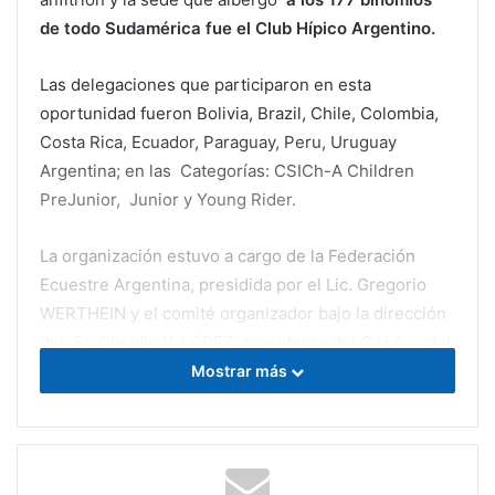
de todo Sudamérica fue el Club Hípico Argentino.
Las delegaciones que participaron en esta
oportunidad fueron Bolivia, Brazil, Chile, Colombia,
Costa Rica, Ecuador, Paraguay, Peru, Uruguay
Argentina; en las Categorías: CSICh-A Children
PreJunior, Junior y Young Rider.
La organización estuvo a cargo de la Federación
Ecuestre Argentina, presidida por el Lic. Gregorio
WERTHEIN y el comité organizador bajo la dirección
del Sr. Claudio V. LÓPEZ, presidente del C.H.A. y del
Lic. Jorge H. GABRIEL por la F.E.A. El Presidente del
Mostrar más
Jurado fue el Sr. Neil O`CONNOR (EEUU) y el diseño
de los recorridos; desarrollados en las pistas de
arena y césped estuvo a cargo del diseñador
internacional Ivan TAGLE (Argentina).