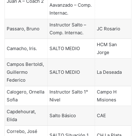
Juan A – Coach 2
Aavanzado – Comp.
Internac.
Instructor Salto –
Passaro, Bruno
JC Rosario
Comp. Internac.
HCM San
Camacho, Iris.
SALTO MEDIO
Jorge
Campos Bertoldi,
Guillermo
SALTO MEDIO
La Deseada
Federico
Calogero, Ornella
Instructor Salto 1°
Campo H
Sofia
Nivel
Misiones
Capdehourat,
Salto Básico
CAE
Elida
Correbo, José
SALTO Situación 1
CH La Plata