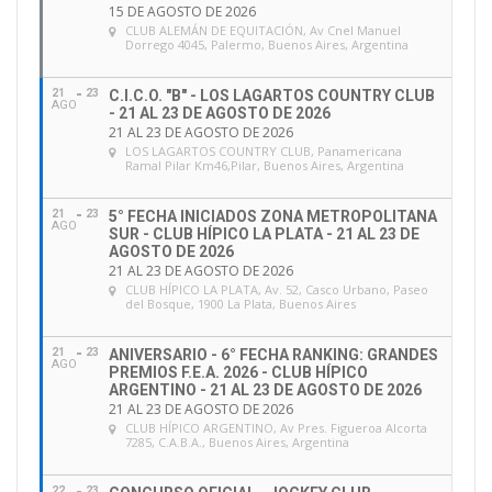
15 DE AGOSTO DE 2026
CLUB ALEMÁN DE EQUITACIÓN
, Av Cnel Manuel
Dorrego 4045, Palermo, Buenos Aires, Argentina
21
23
C.I.C.O. "B" - LOS LAGARTOS COUNTRY CLUB
AGO
- 21 AL 23 DE AGOSTO DE 2026
21 AL 23 DE AGOSTO DE 2026
LOS LAGARTOS COUNTRY CLUB
, Panamericana
Ramal Pilar Km46,Pilar, Buenos Aires, Argentina
21
23
5° FECHA INICIADOS ZONA METROPOLITANA
AGO
SUR - CLUB HÍPICO LA PLATA - 21 AL 23 DE
AGOSTO DE 2026
21 AL 23 DE AGOSTO DE 2026
CLUB HÍPICO LA PLATA
, Av. 52, Casco Urbano, Paseo
del Bosque, 1900 La Plata, Buenos Aires
21
23
ANIVERSARIO - 6° FECHA RANKING: GRANDES
AGO
PREMIOS F.E.A. 2026 - CLUB HÍPICO
ARGENTINO - 21 AL 23 DE AGOSTO DE 2026
21 AL 23 DE AGOSTO DE 2026
CLUB HÍPICO ARGENTINO
, Av Pres. Figueroa Alcorta
7285, C.A.B.A., Buenos Aires, Argentina
22
23