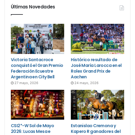
Últimas Novedades
Victoria Santacroce
Histórico resultado de
conquistó el Gran Premio
José María Larocca en el
Federación Ecuestre
Rolex Grand Prix de
Argentina en City Bell
Aachen
27 mayo, 2026
24 mayo, 2026
CSI2*-W Sol de Mayo
Estanislao Cremona y
2026: Lucas Mesa e
Kapero R ganadores del