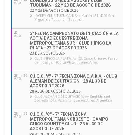
CONCURSO OFICIAL - JOCKEY CLUB
AGO
TUCUMÁN - 22 Y 23 DE AGOSTO DE 2026
22 Y 23 DE AGOSTO DE 2026
JOCKEY CLUB TUCUMÁN
, San Martín 451, 4000 San
Miguel de Tucumán, Tucumán
23
5° FECHA CAMPEONATO DE INICIACIÓN A LA
AGO
ACTIVIDAD ECUESTRE ZONA
METROPOLITANA SUR - CLUB HÍPICO LA
PLATA - 23 DE AGOSTO 2026
23 DE AGOSTO 2026
CLUB HÍPICO LA PLATA
, Av. 52, Casco Urbano, Paseo
del Bosque, 1900 La Plata, Buenos Aires
28
30
C.I.C.O. "A" - 7° FECHA ZONA C.A.B.A. - CLUB
AGO
ALEMÁN DE EQUITACIÓN - 28 AL 30 DE
AGOSTO DE 2026
28 AL 30 DE AGOSTO DE 2026
CLUB ALEMÁN DE EQUITACIÓN
, Av Cnel Manuel
Dorrego 4045, Palermo, Buenos Aires, Argentina
28
30
C.I.C.O. "C" - 7° FECHA ZONA
AGO
METROPOLITANA NOROESTE - CAMPO
CHICO COUNTRY CLUB - 28 AL 30 DE
AGOSTO DE 2026
28 AL 30 DE AGOSTO DE 2026