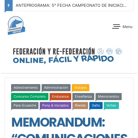
ANTEPROGRAMA: 5° FECHA CAMPEONATO DE INICIACIÓN A LA ACTIVIDAD ECUESTRE ZONA METROPOLITANA SUR – CLUB HÍPICO LA PLATA – 23 DE AGOSTO 2026
Menu
Adiestramiento
Administración
Atalajes
Concurso Completo
Endurance
Enseñanza
Memorandos
Para-Ecuestre
Pony & Iniciados
Rienda
Salto
Volteo
MEMORANDUM: