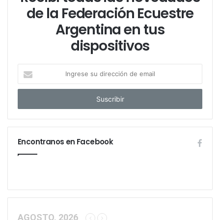
de la Federación Ecuestre
Argentina en tus
dispositivos
I
n
g
r
e
s
e
Encontranos en Facebook
s
u
d
i
r
e
c
c
AGOSTO, 2026