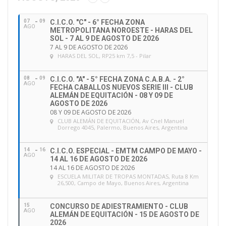
i
ó
07
09
C.I.C.O. "C" - 6° FECHA ZONA
n
AGO
METROPOLITANA NOROESTE - HARAS DEL
d
SOL - 7 AL 9 DE AGOSTO DE 2026
e
7 AL 9 DE AGOSTO DE 2026
HARAS DEL SOL
, RP25 km 7,5 - Pilar
e
m
a
08
09
C.I.C.O. "A" - 5° FECHA ZONA C.A.B.A. - 2°
AGO
FECHA CABALLOS NUEVOS SERIE III - CLUB
i
ALEMÁN DE EQUITACIÓN - 08 Y 09 DE
l
AGOSTO DE 2026
08 Y 09 DE AGOSTO DE 2026
CLUB ALEMÁN DE EQUITACIÓN
, Av Cnel Manuel
Dorrego 4045, Palermo, Buenos Aires, Argentina
14
16
C.I.C.O. ESPECIAL - EMTM CAMPO DE MAYO -
AGO
14 AL 16 DE AGOSTO DE 2026
14 AL 16 DE AGOSTO DE 2026
ESCUELA MILITAR DE TROPAS MONTADAS
, Ruta 8 Km
26,500, Campo de Mayo, Buenos Aires, Argentina
15
CONCURSO DE ADIESTRAMIENTO - CLUB
AGO
ALEMÁN DE EQUITACIÓN - 15 DE AGOSTO DE
2026