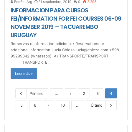
FedEcuArg
21 septiembre, 2019
0
2.298
INFORMACION PARA CURSOS
FEI/INFORMATION FOR FEI COURSES 06-09
NOVEMBER 2019 – TACUAREMBO
URUGUAY
Rerservas o information adicional / Reservations or
additional information Lucia Chieza lucia@chieza.com +598
99299342 (whatsapp) A) TRANSPORTE/TRANSPORT
· TRANSPORTE…
Leer más »
Primero
...
«
2
3
4
5
6
»
10
...
Último