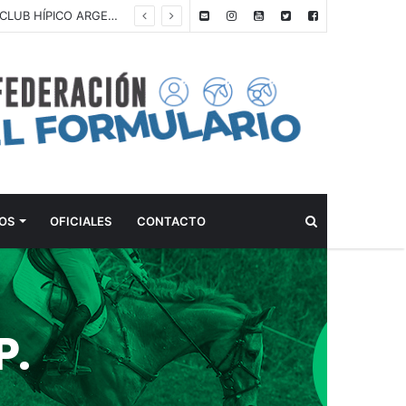
ANTEPROGRAMA: 5° FECHA CAMPEONATO DE INICIACIÓN A LA ACTIVIDAD ECUESTRE ZONA METROPOLITANA SUR – CLUB HÍPICO LA PLATA – 23 DE AGOSTO 2026
Buscar
OS
OFICIALES
CONTACTO
P.