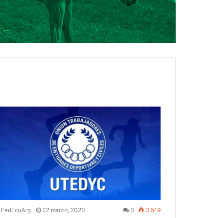
FedEcuArg
22 marzo, 2020
0
3.519