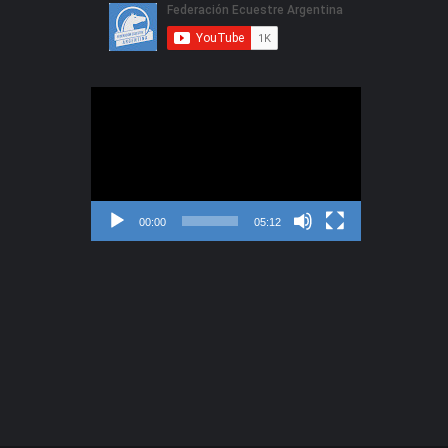
Reproductor
de
video
00:00
05:12