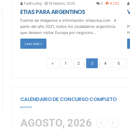
FedEcuArg
18 febrero, 2020
0
4.133
ETIAS PARA ARGENTINOS
Fuente de imágenes e información: etiasvisa.com A
V
partir del año 2021, todos los ciudadanos argentinos
P
que deseen visitar Europa por negocios…
t
Leer más »
«
1
2
3
4
5
CALENDARIO DE CONCURSO COMPLETO
AGOSTO, 2026