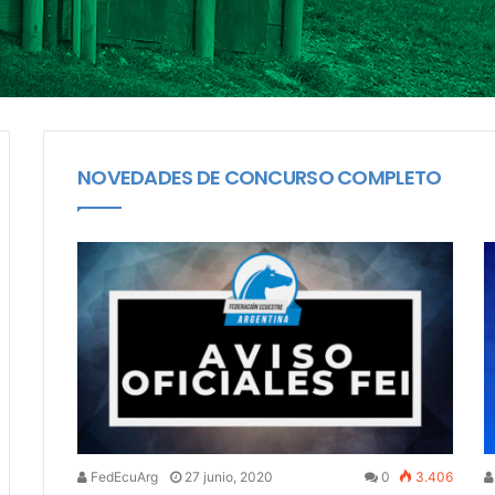
NOVEDADES DE CONCURSO COMPLETO
FedEcuArg
27 junio, 2020
0
3.406