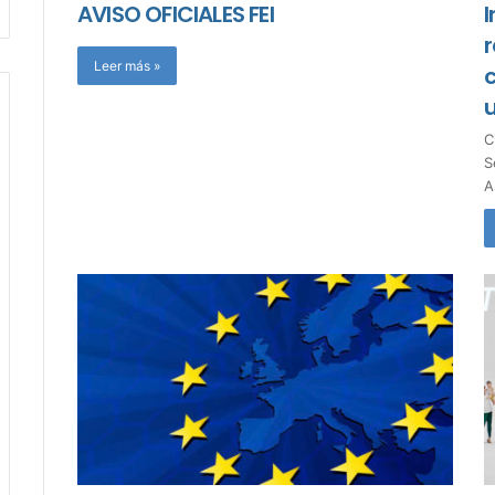
AVISO OFICIALES FEI
r
Leer más »
C
A