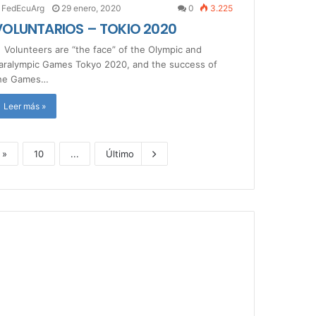
FedEcuArg
29 enero, 2020
0
3.225
VOLUNTARIOS – TOKIO 2020
olunteers are “the face” of the Olympic and
aralympic Games Tokyo 2020, and the success of
he Games…
Leer más »
»
10
...
Último