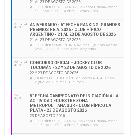
21 AL 23 DE AGOSTO DE 2026
CLUB HÍPICO LA PLATA
, Av. 52, Casco Urbano, Paseo
del Bosque, 1900 La Plata, Buenos Aires
21
23
ANIVERSARIO - 6° FECHA RANKING: GRANDES
AGO
PREMIOS F.E.A. 2026 - CLUB HÍPICO
ARGENTINO - 21 AL 23 DE AGOSTO DE 2026
21 AL 23 DE AGOSTO DE 2026
CLUB HÍPICO ARGENTINO
, Av Pres. Figueroa Alcorta
7285, C.A.B.A., Buenos Aires, Argentina
22
23
CONCURSO OFICIAL - JOCKEY CLUB
AGO
TUCUMÁN - 22 Y 23 DE AGOSTO DE 2026
22 Y 23 DE AGOSTO DE 2026
JOCKEY CLUB TUCUMÁN
, San Martín 451, 4000 San
Miguel de Tucumán, Tucumán
23
5° FECHA CAMPEONATO DE INICIACIÓN A LA
AGO
ACTIVIDAD ECUESTRE ZONA
METROPOLITANA SUR - CLUB HÍPICO LA
PLATA - 23 DE AGOSTO 2026
23 DE AGOSTO 2026
CLUB HÍPICO LA PLATA
, Av. 52, Casco Urbano, Paseo
del Bosque, 1900 La Plata, Buenos Aires