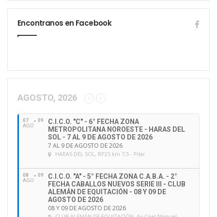
s
e
Encontranos en Facebook
s
u
d
i
r
e
c
c
AGOSTO, 2026
i
ó
07
09
C.I.C.O. "C" - 6° FECHA ZONA
n
AGO
METROPOLITANA NOROESTE - HARAS DEL
d
SOL - 7 AL 9 DE AGOSTO DE 2026
e
7 AL 9 DE AGOSTO DE 2026
HARAS DEL SOL
, RP25 km 7,5 - Pilar
e
m
a
08
09
C.I.C.O. "A" - 5° FECHA ZONA C.A.B.A. - 2°
AGO
FECHA CABALLOS NUEVOS SERIE III - CLUB
i
ALEMÁN DE EQUITACIÓN - 08 Y 09 DE
l
AGOSTO DE 2026
08 Y 09 DE AGOSTO DE 2026
CLUB ALEMÁN DE EQUITACIÓN
, Av Cnel Manuel