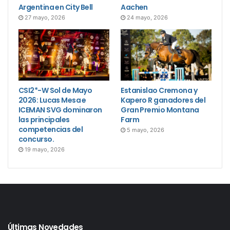
Argentina en City Bell
Aachen
27 mayo, 2026
24 mayo, 2026
CSI2*-W Sol de Mayo
Estanislao Cremona y
2026: Lucas Mesa e
Kapero R ganadores del
ICEMAN SVG dominaron
Gran Premio Montana
las principales
Farm
competencias del
5 mayo, 2026
concurso.
19 mayo, 2026
Últimas Novedades