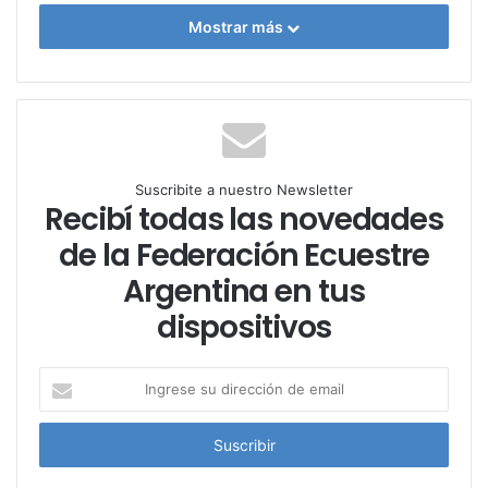
Mostrar más
Suscribite a nuestro Newsletter
Recibí todas las novedades
de la Federación Ecuestre
Argentina en tus
dispositivos
I
n
g
r
e