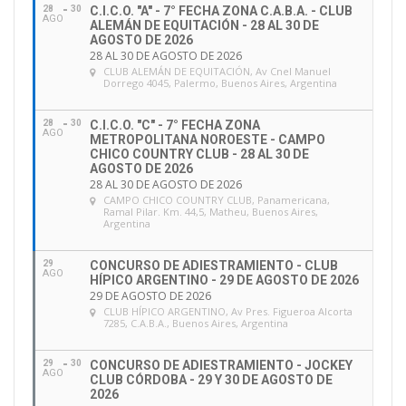
28
30
C.I.C.O. "A" - 7° FECHA ZONA C.A.B.A. - CLUB
AGO
ALEMÁN DE EQUITACIÓN - 28 AL 30 DE
AGOSTO DE 2026
28 AL 30 DE AGOSTO DE 2026
CLUB ALEMÁN DE EQUITACIÓN
, Av Cnel Manuel
Dorrego 4045, Palermo, Buenos Aires, Argentina
28
30
C.I.C.O. "C" - 7° FECHA ZONA
AGO
METROPOLITANA NOROESTE - CAMPO
CHICO COUNTRY CLUB - 28 AL 30 DE
AGOSTO DE 2026
28 AL 30 DE AGOSTO DE 2026
CAMPO CHICO COUNTRY CLUB
, Panamericana,
Ramal Pilar. Km. 44,5, Matheu, Buenos Aires,
Argentina
29
CONCURSO DE ADIESTRAMIENTO - CLUB
AGO
HÍPICO ARGENTINO - 29 DE AGOSTO DE 2026
29 DE AGOSTO DE 2026
CLUB HÍPICO ARGENTINO
, Av Pres. Figueroa Alcorta
7285, C.A.B.A., Buenos Aires, Argentina
29
30
CONCURSO DE ADIESTRAMIENTO - JOCKEY
AGO
CLUB CÓRDOBA - 29 Y 30 DE AGOSTO DE
2026