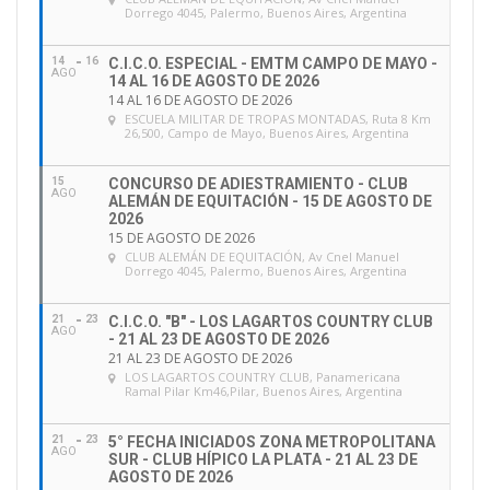
Dorrego 4045, Palermo, Buenos Aires, Argentina
14
16
C.I.C.O. ESPECIAL - EMTM CAMPO DE MAYO -
AGO
14 AL 16 DE AGOSTO DE 2026
14 AL 16 DE AGOSTO DE 2026
ESCUELA MILITAR DE TROPAS MONTADAS
, Ruta 8 Km
26,500, Campo de Mayo, Buenos Aires, Argentina
15
CONCURSO DE ADIESTRAMIENTO - CLUB
AGO
ALEMÁN DE EQUITACIÓN - 15 DE AGOSTO DE
2026
15 DE AGOSTO DE 2026
CLUB ALEMÁN DE EQUITACIÓN
, Av Cnel Manuel
Dorrego 4045, Palermo, Buenos Aires, Argentina
21
23
C.I.C.O. "B" - LOS LAGARTOS COUNTRY CLUB
AGO
- 21 AL 23 DE AGOSTO DE 2026
21 AL 23 DE AGOSTO DE 2026
LOS LAGARTOS COUNTRY CLUB
, Panamericana
Ramal Pilar Km46,Pilar, Buenos Aires, Argentina
21
23
5° FECHA INICIADOS ZONA METROPOLITANA
AGO
SUR - CLUB HÍPICO LA PLATA - 21 AL 23 DE
AGOSTO DE 2026