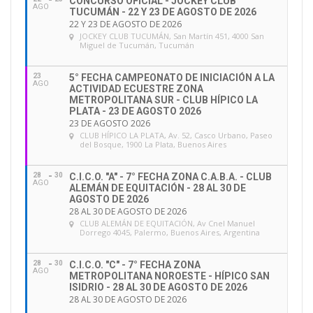
CONCURSO OFICIAL - JOCKEY CLUB
AGO
TUCUMÁN - 22 Y 23 DE AGOSTO DE 2026
22 Y 23 DE AGOSTO DE 2026
JOCKEY CLUB TUCUMÁN
, San Martín 451, 4000 San
Miguel de Tucumán, Tucumán
23
5° FECHA CAMPEONATO DE INICIACIÓN A LA
AGO
ACTIVIDAD ECUESTRE ZONA
METROPOLITANA SUR - CLUB HÍPICO LA
PLATA - 23 DE AGOSTO 2026
23 DE AGOSTO 2026
CLUB HÍPICO LA PLATA
, Av. 52, Casco Urbano, Paseo
del Bosque, 1900 La Plata, Buenos Aires
28
30
C.I.C.O. "A" - 7° FECHA ZONA C.A.B.A. - CLUB
AGO
ALEMÁN DE EQUITACIÓN - 28 AL 30 DE
AGOSTO DE 2026
28 AL 30 DE AGOSTO DE 2026
CLUB ALEMÁN DE EQUITACIÓN
, Av Cnel Manuel
Dorrego 4045, Palermo, Buenos Aires, Argentina
28
30
C.I.C.O. "C" - 7° FECHA ZONA
AGO
METROPOLITANA NOROESTE - HÍPICO SAN
ISIDRIO - 28 AL 30 DE AGOSTO DE 2026
28 AL 30 DE AGOSTO DE 2026