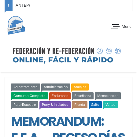
ANTEPROGRAMA: CONCURSO DE ADIESTRAMIENTO – JOCKEY CLUB CÓRDOBA – 29 Y 30 DE AGOSTO DE 2026
Menu
Adiestramiento
Administración
Atalajes
Concurso Completo
Endurance
Enseñanza
Memorandos
Para-Ecuestre
Pony & Iniciados
Rienda
Salto
Volteo
MEMORANDUM: