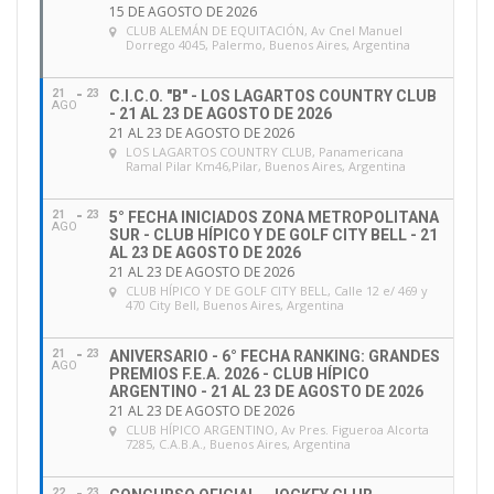
15 DE AGOSTO DE 2026
CLUB ALEMÁN DE EQUITACIÓN
, Av Cnel Manuel
Dorrego 4045, Palermo, Buenos Aires, Argentina
21
23
C.I.C.O. "B" - LOS LAGARTOS COUNTRY CLUB
AGO
- 21 AL 23 DE AGOSTO DE 2026
21 AL 23 DE AGOSTO DE 2026
LOS LAGARTOS COUNTRY CLUB
, Panamericana
Ramal Pilar Km46,Pilar, Buenos Aires, Argentina
21
23
5° FECHA INICIADOS ZONA METROPOLITANA
AGO
SUR - CLUB HÍPICO Y DE GOLF CITY BELL - 21
AL 23 DE AGOSTO DE 2026
21 AL 23 DE AGOSTO DE 2026
CLUB HÍPICO Y DE GOLF CITY BELL
, Calle 12 e/ 469 y
470 City Bell, Buenos Aires, Argentina
21
23
ANIVERSARIO - 6° FECHA RANKING: GRANDES
AGO
PREMIOS F.E.A. 2026 - CLUB HÍPICO
ARGENTINO - 21 AL 23 DE AGOSTO DE 2026
21 AL 23 DE AGOSTO DE 2026
CLUB HÍPICO ARGENTINO
, Av Pres. Figueroa Alcorta
7285, C.A.B.A., Buenos Aires, Argentina
22
23