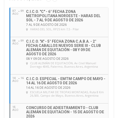
i
ó
07
09
C.I.C.O. "C" - 6° FECHA ZONA
n
AGO
METROPOLITANA NOROESTE - HARAS DEL
d
SOL - 7 AL 9 DE AGOSTO DE 2026
e
7 AL 9 DE AGOSTO DE 2026
HARAS DEL SOL
, RP25 km 7,5 - Pilar
e
m
a
08
09
C.I.C.O. "A" - 5° FECHA ZONA C.A.B.A. - 2°
AGO
FECHA CABALLOS NUEVOS SERIE III - CLUB
i
ALEMÁN DE EQUITACIÓN - 08 Y 09 DE
l
AGOSTO DE 2026
08 Y 09 DE AGOSTO DE 2026
CLUB ALEMÁN DE EQUITACIÓN
, Av Cnel Manuel
Dorrego 4045, Palermo, Buenos Aires, Argentina
14
16
C.I.C.O. ESPECIAL - EMTM CAMPO DE MAYO -
AGO
14 AL 16 DE AGOSTO DE 2026
14 AL 16 DE AGOSTO DE 2026
ESCUELA MILITAR DE TROPAS MONTADAS
, Ruta 8 Km
26,500, Campo de Mayo, Buenos Aires, Argentina
15
CONCURSO DE ADIESTRAMIENTO - CLUB
AGO
ALEMÁN DE EQUITACIÓN - 15 DE AGOSTO DE
2026