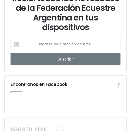
de la Federación Ecuestre
Argentina en tus
dispositivos
I
n
g
r
e
s
e
Encontranos en Facebook
s
u
d
i
r
e
c
c
AGOSTO, 2026