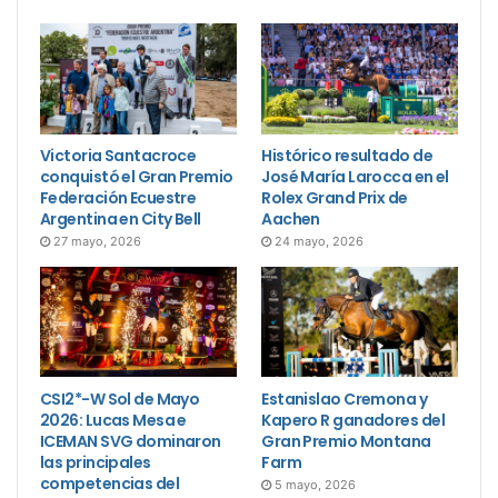
Victoria Santacroce
Histórico resultado de
conquistó el Gran Premio
José María Larocca en el
Federación Ecuestre
Rolex Grand Prix de
Argentina en City Bell
Aachen
27 mayo, 2026
24 mayo, 2026
CSI2*-W Sol de Mayo
Estanislao Cremona y
2026: Lucas Mesa e
Kapero R ganadores del
ICEMAN SVG dominaron
Gran Premio Montana
las principales
Farm
competencias del
5 mayo, 2026