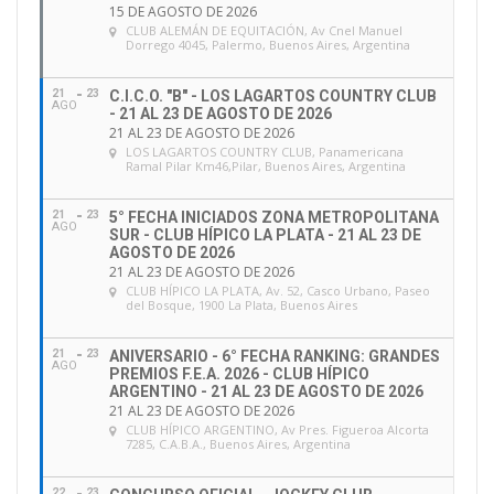
15 DE AGOSTO DE 2026
CLUB ALEMÁN DE EQUITACIÓN
, Av Cnel Manuel
Dorrego 4045, Palermo, Buenos Aires, Argentina
21
23
C.I.C.O. "B" - LOS LAGARTOS COUNTRY CLUB
AGO
- 21 AL 23 DE AGOSTO DE 2026
21 AL 23 DE AGOSTO DE 2026
LOS LAGARTOS COUNTRY CLUB
, Panamericana
Ramal Pilar Km46,Pilar, Buenos Aires, Argentina
21
23
5° FECHA INICIADOS ZONA METROPOLITANA
AGO
SUR - CLUB HÍPICO LA PLATA - 21 AL 23 DE
AGOSTO DE 2026
21 AL 23 DE AGOSTO DE 2026
CLUB HÍPICO LA PLATA
, Av. 52, Casco Urbano, Paseo
del Bosque, 1900 La Plata, Buenos Aires
21
23
ANIVERSARIO - 6° FECHA RANKING: GRANDES
AGO
PREMIOS F.E.A. 2026 - CLUB HÍPICO
ARGENTINO - 21 AL 23 DE AGOSTO DE 2026
21 AL 23 DE AGOSTO DE 2026
CLUB HÍPICO ARGENTINO
, Av Pres. Figueroa Alcorta
7285, C.A.B.A., Buenos Aires, Argentina
22
23