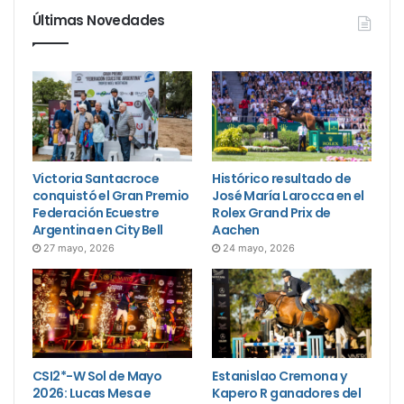
Últimas Novedades
Victoria Santacroce
Histórico resultado de
conquistó el Gran Premio
José María Larocca en el
Federación Ecuestre
Rolex Grand Prix de
Argentina en City Bell
Aachen
27 mayo, 2026
24 mayo, 2026
CSI2*-W Sol de Mayo
Estanislao Cremona y
2026: Lucas Mesa e
Kapero R ganadores del