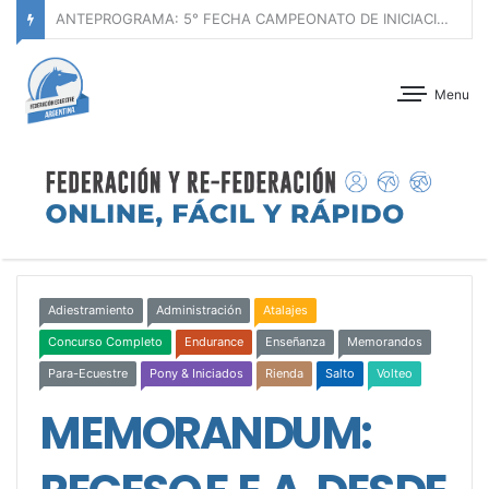
ANTEPROGRAMA: CONCURSO DE ADIESTRAMIENTO – JOCKEY CLUB CÓRDOBA – 29 Y 30 DE AGOSTO DE 2026
Menu
Adiestramiento
Administración
Atalajes
Concurso Completo
Endurance
Enseñanza
Memorandos
Para-Ecuestre
Pony & Iniciados
Rienda
Salto
Volteo
MEMORANDUM: