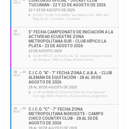
CONCURSO OFICIAL - JOCKEY CLUB
AGO
TUCUMÁN - 22 Y 23 DE AGOSTO DE 2026
22 Y 23 DE AGOSTO DE 2026
JOCKEY CLUB TUCUMÁN
, San Martín 451, 4000 San
Miguel de Tucumán, Tucumán
23
5° FECHA CAMPEONATO DE INICIACIÓN A LA
AGO
ACTIVIDAD ECUESTRE ZONA
METROPOLITANA SUR - CLUB HÍPICO LA
PLATA - 23 DE AGOSTO 2026
23 DE AGOSTO 2026
CLUB HÍPICO LA PLATA
, Av. 52, Casco Urbano, Paseo
del Bosque, 1900 La Plata, Buenos Aires
28
30
C.I.C.O. "A" - 7° FECHA ZONA C.A.B.A. - CLUB
AGO
ALEMÁN DE EQUITACIÓN - 28 AL 30 DE
AGOSTO DE 2026
28 AL 30 DE AGOSTO DE 2026
CLUB ALEMÁN DE EQUITACIÓN
, Av Cnel Manuel
Dorrego 4045, Palermo, Buenos Aires, Argentina
28
30
C.I.C.O. "C" - 7° FECHA ZONA
AGO
METROPOLITANA NOROESTE - CAMPO
CHICO COUNTRY CLUB - 28 AL 30 DE
AGOSTO DE 2026
28 AL 30 DE AGOSTO DE 2026