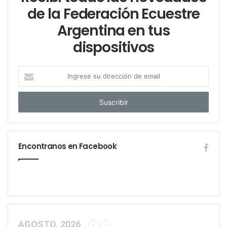
de la Federación Ecuestre
Argentina en tus
dispositivos
I
n
g
r
e
s
e
Encontranos en Facebook
s
u
d
i
r
e
c
c
AGOSTO, 2026