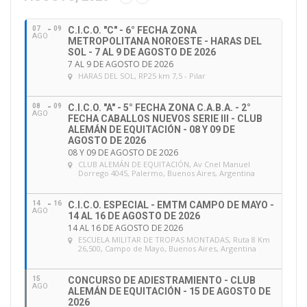
i
ó
07
09
C.I.C.O. "C" - 6° FECHA ZONA
n
AGO
METROPOLITANA NOROESTE - HARAS DEL
d
SOL - 7 AL 9 DE AGOSTO DE 2026
e
7 AL 9 DE AGOSTO DE 2026
HARAS DEL SOL
, RP25 km 7,5 - Pilar
e
m
a
08
09
C.I.C.O. "A" - 5° FECHA ZONA C.A.B.A. - 2°
AGO
FECHA CABALLOS NUEVOS SERIE III - CLUB
i
ALEMÁN DE EQUITACIÓN - 08 Y 09 DE
l
AGOSTO DE 2026
08 Y 09 DE AGOSTO DE 2026
CLUB ALEMÁN DE EQUITACIÓN
, Av Cnel Manuel
Dorrego 4045, Palermo, Buenos Aires, Argentina
14
16
C.I.C.O. ESPECIAL - EMTM CAMPO DE MAYO -
AGO
14 AL 16 DE AGOSTO DE 2026
14 AL 16 DE AGOSTO DE 2026
ESCUELA MILITAR DE TROPAS MONTADAS
, Ruta 8 Km
26,500, Campo de Mayo, Buenos Aires, Argentina
15
CONCURSO DE ADIESTRAMIENTO - CLUB
AGO
ALEMÁN DE EQUITACIÓN - 15 DE AGOSTO DE
2026