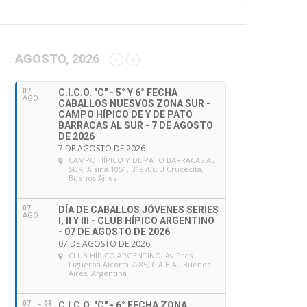
AGOSTO, 2026
07
C.I.C.O. "C" - 5° Y 6° FECHA
AGO
CABALLOS NUESVOS ZONA SUR -
CAMPO HÍPICO DE Y DE PATO
BARRACAS AL SUR - 7 DE AGOSTO
DE 2026
7 DE AGOSTO DE 2026
CAMPO HÍPICO Y DE PATO BARRACAS AL
SUR
, Alsina 1051, B1870CIU Crucecita,
Buenos Aires
07
DÍA DE CABALLOS JÓVENES SERIES
AGO
I, II Y III - CLUB HÍPICO ARGENTINO
- 07 DE AGOSTO DE 2026
07 DE AGOSTO DE 2026
CLUB HÍPICO ARGENTINO
, Av Pres.
Figueroa Alcorta 7285, C.A.B.A., Buenos
Aires, Argentina
07
09
C.I.C.O. "C" - 6° FECHA ZONA