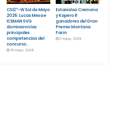
CSI2*-W Sol de Mayo
Estanislao Cremona
2026: Lucas Mesa e
y Kapero R
ICEMAN SVG
ganadores del Gran
dominaron las
Premio Montana
principales
Farm
competencias del
5 mayo, 2026
concurso.
19 mayo, 2026