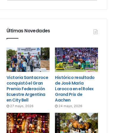
Últimas Novedades
Victoria Santacroce
Histórico resultado
conquistó el Gran
de José María
Premio Federación
Larocca en el Rolex
Ecuestre Argentina
Grand Prix de
en City Bell
Aachen
27 mayo, 2026
24 mayo, 2026