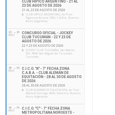
CLUB HÍPICO ARGENTINO - 21 AL
23 DE AGOSTO DE 2026
21 AL 23 DE AGOSTO DE 2026
CLUB HÍPICO ARGENTINO
, Av Pres.
Figueroa Alcorta 7285, C.A.B.A., Buenos
Aires, Argentina
22
23
CONCURSO OFICIAL - JOCKEY
AGO
CLUB TUCUMÁN - 22 Y 23 DE
AGOSTO DE 2026
22 Y 23 DE AGOSTO DE 2026
JOCKEY CLUB TUCUMÁN
, San Martín
451, 4000 San Miguel de Tucumán,
Tucumán
28
30
C.I.C.O. "A" - 7° FECHA ZONA
AGO
C.A.B.A. - CLUB ALEMÁN DE
EQUITACIÓN - 28 AL 30 DE AGOSTO
DE 2026
28 AL 30 DE AGOSTO DE 2026
CLUB ALEMÁN DE EQUITACIÓN
, Av Cnel
Manuel Dorrego 4045, Palermo, Buenos
Aires, Argentina
28
30
C.I.C.O. "C" - 7° FECHA ZONA
AGO
METROPOLITANA NOROESTE -