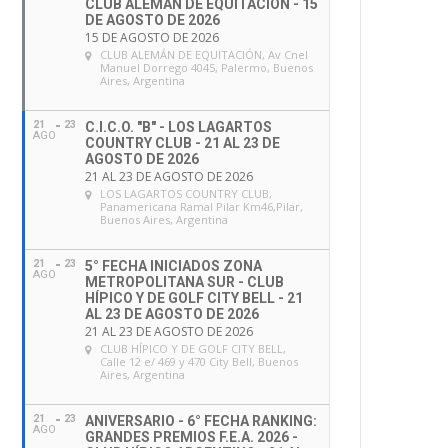
CLUB ALEMÁN DE EQUITACIÓN - 15
DE AGOSTO DE 2026
15 DE AGOSTO DE 2026
CLUB ALEMÁN DE EQUITACIÓN
, Av Cnel
Manuel Dorrego 4045, Palermo, Buenos
Aires, Argentina
21
23
C.I.C.O. "B" - LOS LAGARTOS
AGO
COUNTRY CLUB - 21 AL 23 DE
AGOSTO DE 2026
21 AL 23 DE AGOSTO DE 2026
LOS LAGARTOS COUNTRY CLUB
,
Panamericana Ramal Pilar Km46,Pilar,
Buenos Aires, Argentina
21
23
5° FECHA INICIADOS ZONA
AGO
METROPOLITANA SUR - CLUB
HÍPICO Y DE GOLF CITY BELL - 21
AL 23 DE AGOSTO DE 2026
21 AL 23 DE AGOSTO DE 2026
CLUB HÍPICO Y DE GOLF CITY BELL
,
Calle 12 e/ 469 y 470 City Bell, Buenos
Aires, Argentina
21
23
ANIVERSARIO - 6° FECHA RANKING:
AGO
GRANDES PREMIOS F.E.A. 2026 -