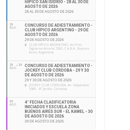
HÍPICO SAN ISIDRIO - 28 AL 30 DE
AGOSTO DE 2026
28 AL 30 DE AGOSTO DE 2026
29
CONCURSO DE ADIESTRAMIENTO -
AGO
CLUB HÍPICO ARGENTINO - 29 DE
AGOSTO DE 2026
29 DE AGOSTO DE 2026
CLUB HÍPICO ARGENTINO
, Av Pres.
Figueroa Alcorta 7285, C.A.B.A., Buenos
Aires, Argentina
29
30
CONCURSO DE ADIESTRAMIENTO -
AGO
JOCKEY CLUB CÓRDOBA - 29 Y 30
DE AGOSTO DE 2026
29 Y 30 DE AGOSTO DE 2026
JOCKEY CLUB CÓRDOBA
, Av. Valparaíso
3589 - Bº Jardín, Córdoba.
30
4° FECHA CLASIFICATORIA
AGO
INICIADOS Y ESCUELA ZONA
BUENOS AIRES SUR - EL KAWEL - 30
DE AGOSTO DE 2026
30 DE AGOSTO DE 2026