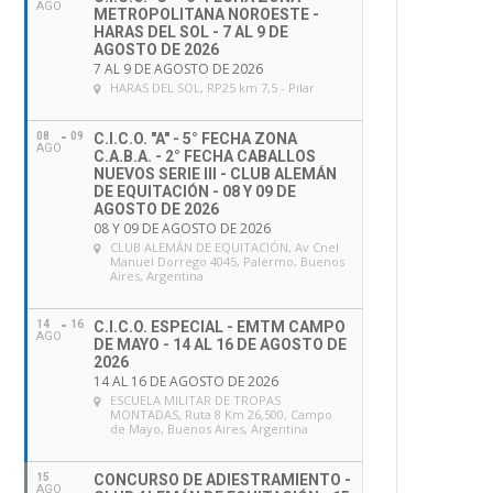
AGO
METROPOLITANA NOROESTE -
HARAS DEL SOL - 7 AL 9 DE
AGOSTO DE 2026
7 AL 9 DE AGOSTO DE 2026
HARAS DEL SOL
, RP25 km 7,5 - Pilar
08
09
C.I.C.O. "A" - 5° FECHA ZONA
AGO
C.A.B.A. - 2° FECHA CABALLOS
NUEVOS SERIE III - CLUB ALEMÁN
DE EQUITACIÓN - 08 Y 09 DE
AGOSTO DE 2026
08 Y 09 DE AGOSTO DE 2026
CLUB ALEMÁN DE EQUITACIÓN
, Av Cnel
Manuel Dorrego 4045, Palermo, Buenos
Aires, Argentina
14
16
C.I.C.O. ESPECIAL - EMTM CAMPO
AGO
DE MAYO - 14 AL 16 DE AGOSTO DE
2026
14 AL 16 DE AGOSTO DE 2026
ESCUELA MILITAR DE TROPAS
MONTADAS
, Ruta 8 Km 26,500, Campo
de Mayo, Buenos Aires, Argentina
15
CONCURSO DE ADIESTRAMIENTO -
AGO