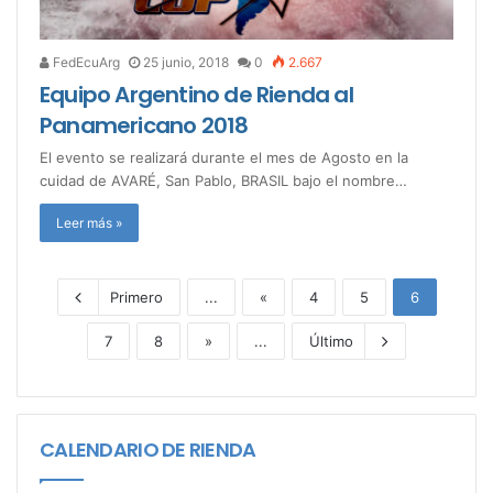
FedEcuArg
25 junio, 2018
0
2.667
Equipo Argentino de Rienda al
Panamericano 2018
El evento se realizará durante el mes de Agosto en la
cuidad de AVARÉ, San Pablo, BRASIL bajo el nombre…
Leer más »
Primero
...
«
4
5
6
7
8
»
...
Último
CALENDARIO DE RIENDA