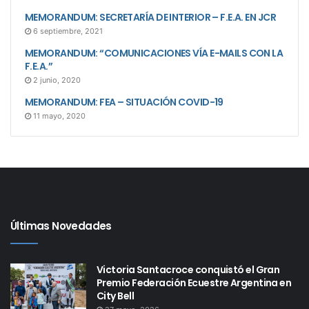
MEMORANDUM: SECRETARÍA DE INTERIOR – F.E.A. EN JCR
6 septiembre, 2021
MEMORANDUM: “COMUNICACIONES VÍA E-MAILS CON LA
F.E.A.”
2 junio, 2020
MEMORANDUM: FEA – SITUACIÓN COVID-19
11 mayo, 2020
Últimas Novedades
Victoria Santacroce conquistó el Gran
Premio Federación Ecuestre Argentina en
City Bell