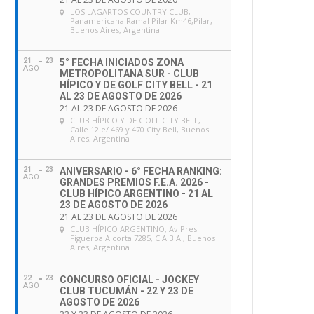
LOS LAGARTOS COUNTRY CLUB
,
Panamericana Ramal Pilar Km46,Pilar,
Buenos Aires, Argentina
21
23
5° FECHA INICIADOS ZONA
AGO
METROPOLITANA SUR - CLUB
HÍPICO Y DE GOLF CITY BELL - 21
AL 23 DE AGOSTO DE 2026
21 AL 23 DE AGOSTO DE 2026
CLUB HÍPICO Y DE GOLF CITY BELL
,
Calle 12 e/ 469 y 470 City Bell, Buenos
Aires, Argentina
21
23
ANIVERSARIO - 6° FECHA RANKING:
AGO
GRANDES PREMIOS F.E.A. 2026 -
CLUB HÍPICO ARGENTINO - 21 AL
23 DE AGOSTO DE 2026
21 AL 23 DE AGOSTO DE 2026
CLUB HÍPICO ARGENTINO
, Av Pres.
Figueroa Alcorta 7285, C.A.B.A., Buenos
Aires, Argentina
22
23
CONCURSO OFICIAL - JOCKEY
AGO
CLUB TUCUMÁN - 22 Y 23 DE
AGOSTO DE 2026