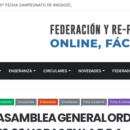
ENSEÑANZA
CIRCULARES
NOVEDADES
FEDERAD
ompleto
Disciplinas
Endurance
Enseñanza
Para-Ecuestre
Pony & Inici
SAMBLEA GENERAL ORD