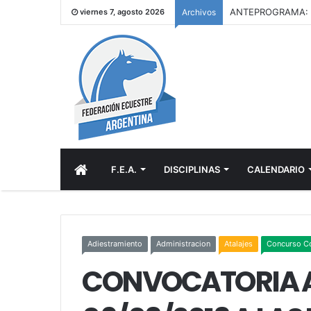
viernes 7, agosto 2026
Archivos
INICIO
F.E.A.
DISCIPLINAS
CALENDARIO
Adiestramiento
Administracion
Atalajes
Concurso C
CONVOCATORIA A