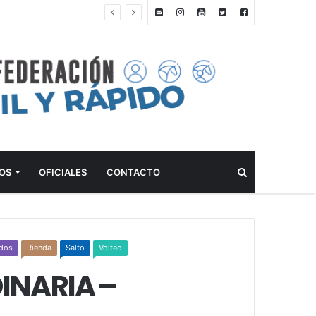
ANTEPROGRAMA: 5° FECHA CAMPEONATO DE INICIACIÓN A LA ACTIVIDAD ECUESTRE ZONA METROPOLITANA SUR – CLUB HÍPICO LA PLATA – 23 DE AGOSTO 2026
Buscar
OS
OFICIALES
CONTACTO
ados
Rienda
Salto
Volteo
INARIA –