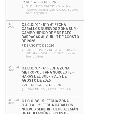
07 DE AGOSTO DE 2026
CLUB HÍPICO ARGENTINO
, Av Pres.
Figueroa Alcorta 7285, C.A.B.A., Buenos
Aires, Argentina
07
C.I.C.O. "C" - 5° Y 6° FECHA
AGO
CABALLOS NUESVOS ZONA SUR -
CAMPO HÍPICO DE Y DE PATO
BARRACAS AL SUR - 7 DE AGOSTO
DE 2026
7 DE AGOSTO DE 2026
CAMPO HÍPICO Y DE PATO BARRACAS AL
SUR
, Alsina 1051, B1870CIU Crucecita,
Buenos Aires
07
09
C.I.C.O. "C" - 6° FECHA ZONA
AGO
METROPOLITANA NOROESTE -
HARAS DEL SOL - 7 AL 9 DE
AGOSTO DE 2026
7 AL 9 DE AGOSTO DE 2026
HARAS DEL SOL
, RP25 km 7,5 - Pilar
08
09
C.I.C.O. "A" - 5° FECHA ZONA
AGO
C.A.B.A. - 2° FECHA CABALLOS
NUEVOS SERIE III - CLUB ALEMÁN
DE EQUITACIÓN - 08 Y 09 DE