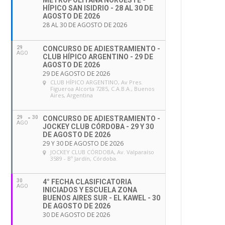
METROPOLITANA NOROESTE -
HÍPICO SAN ISIDRIO - 28 AL 30 DE
AGOSTO DE 2026
28 AL 30 DE AGOSTO DE 2026
29
CONCURSO DE ADIESTRAMIENTO -
AGO
CLUB HÍPICO ARGENTINO - 29 DE
AGOSTO DE 2026
29 DE AGOSTO DE 2026
CLUB HÍPICO ARGENTINO
, Av Pres.
Figueroa Alcorta 7285, C.A.B.A., Buenos
Aires, Argentina
29
30
CONCURSO DE ADIESTRAMIENTO -
AGO
JOCKEY CLUB CÓRDOBA - 29 Y 30
DE AGOSTO DE 2026
29 Y 30 DE AGOSTO DE 2026
JOCKEY CLUB CÓRDOBA
, Av. Valparaíso
3589 - Bº Jardín, Córdoba.
30
4° FECHA CLASIFICATORIA
AGO
INICIADOS Y ESCUELA ZONA
BUENOS AIRES SUR - EL KAWEL - 30
DE AGOSTO DE 2026
30 DE AGOSTO DE 2026