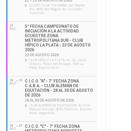
22 Y 23 DE AGOSTO DE 2026
JOCKEY CLUB TUCUMÁN
, San Martín
451, 4000 San Miguel de Tucumán,
Tucumán
23
5° FECHA CAMPEONATO DE
AGO
INICIACIÓN A LA ACTIVIDAD
ECUESTRE ZONA
METROPOLITANA SUR - CLUB
HÍPICO LA PLATA - 23 DE AGOSTO
2026
23 DE AGOSTO 2026
CLUB HÍPICO LA PLATA
, Av. 52, Casco
Urbano, Paseo del Bosque, 1900 La
Plata, Buenos Aires
28
30
C.I.C.O. "A" - 7° FECHA ZONA
AGO
C.A.B.A. - CLUB ALEMÁN DE
EQUITACIÓN - 28 AL 30 DE AGOSTO
DE 2026
28 AL 30 DE AGOSTO DE 2026
CLUB ALEMÁN DE EQUITACIÓN
, Av Cnel
Manuel Dorrego 4045, Palermo, Buenos
Aires, Argentina
28
30
C.I.C.O. "C" - 7° FECHA ZONA
AGO