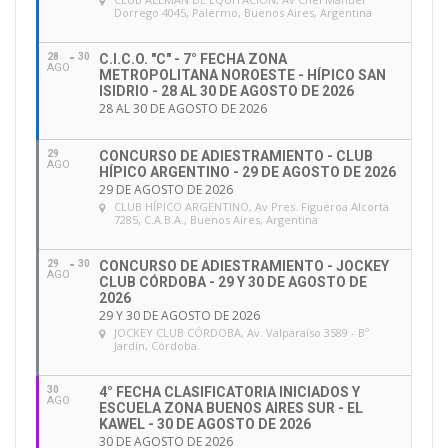
Dorrego 4045, Palermo, Buenos Aires, Argentina
28
30
C.I.C.O. "C" - 7° FECHA ZONA
AGO
METROPOLITANA NOROESTE - HÍPICO SAN
ISIDRIO - 28 AL 30 DE AGOSTO DE 2026
28 AL 30 DE AGOSTO DE 2026
29
CONCURSO DE ADIESTRAMIENTO - CLUB
AGO
HÍPICO ARGENTINO - 29 DE AGOSTO DE 2026
29 DE AGOSTO DE 2026
CLUB HÍPICO ARGENTINO
, Av Pres. Figueroa Alcorta
7285, C.A.B.A., Buenos Aires, Argentina
29
30
CONCURSO DE ADIESTRAMIENTO - JOCKEY
AGO
CLUB CÓRDOBA - 29 Y 30 DE AGOSTO DE
2026
29 Y 30 DE AGOSTO DE 2026
JOCKEY CLUB CÓRDOBA
, Av. Valparaíso 3589 - Bº
Jardín, Córdoba.
30
4° FECHA CLASIFICATORIA INICIADOS Y
AGO
ESCUELA ZONA BUENOS AIRES SUR - EL
KAWEL - 30 DE AGOSTO DE 2026
30 DE AGOSTO DE 2026