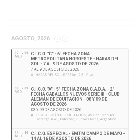
d
i
r
e
c
c
AGOSTO, 2026
i
ó
07
09
C.I.C.O. "C" - 6° FECHA ZONA
n
AGO
METROPOLITANA NOROESTE - HARAS DEL
d
SOL - 7 AL 9 DE AGOSTO DE 2026
e
7 AL 9 DE AGOSTO DE 2026
HARAS DEL SOL
, RP25 km 7,5 - Pilar
e
m
a
08
09
C.I.C.O. "A" - 5° FECHA ZONA C.A.B.A. - 2°
AGO
FECHA CABALLOS NUEVOS SERIE III - CLUB
i
ALEMÁN DE EQUITACIÓN - 08 Y 09 DE
l
AGOSTO DE 2026
08 Y 09 DE AGOSTO DE 2026
CLUB ALEMÁN DE EQUITACIÓN
, Av Cnel Manuel
Dorrego 4045, Palermo, Buenos Aires, Argentina
14
16
C.I.C.O. ESPECIAL - EMTM CAMPO DE MAYO -
AGO
14 AL 16 DE AGOSTO DE 2026