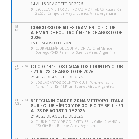
14 AL 16 DE AGOSTO DE 2026
ESCUELA MILITAR DE TROPAS MONTADAS
, Ruta 8 Km
26,500, Campo de Mayo, Buenos Aires, Argentina
15
CONCURSO DE ADIESTRAMIENTO - CLUB
AGO
ALEMÁN DE EQUITACIÓN - 15 DE AGOSTO DE
2026
15 DE AGOSTO DE 2026
CLUB ALEMÁN DE EQUITACIÓN
, Av Cnel Manuel
Dorrego 4045, Palermo, Buenos Aires, Argentina
21
23
C.I.C.O. "B" - LOS LAGARTOS COUNTRY CLUB
AGO
- 21 AL 23 DE AGOSTO DE 2026
21 AL 23 DE AGOSTO DE 2026
LOS LAGARTOS COUNTRY CLUB
, Panamericana
Ramal Pilar Km46,Pilar, Buenos Aires, Argentina
21
23
5° FECHA INICIADOS ZONA METROPOLITANA
AGO
SUR - CLUB HÍPICO Y DE GOLF CITY BELL - 21
AL 23 DE AGOSTO DE 2026
21 AL 23 DE AGOSTO DE 2026
CLUB HÍPICO Y DE GOLF CITY BELL
, Calle 12 e/ 469 y
470 City Bell, Buenos Aires, Argentina