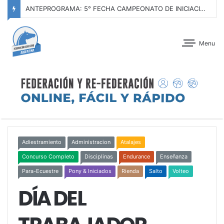
ANTEPROGRAMA: CONCURSO DE ADIESTRAMIENTO – JOCKEY CLUB CÓRDOBA – 29 Y 30 DE AGOSTO DE 2026
Menu
Adiestramiento
Administracion
Atalajes
Concurso Completo
Disciplinas
Endurance
Enseñanza
Para-Ecuestre
Pony & Iniciados
Rienda
Salto
Volteo
DÍA DEL