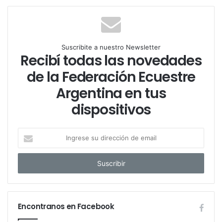
Suscribite a nuestro Newsletter
Recibí todas las novedades
de la Federación Ecuestre
Argentina en tus
dispositivos
I
n
g
r
e
s
e
Encontranos en Facebook
s
u