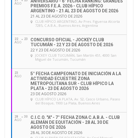
21
23
ANIVERSARIO - 6° FECHA RANKING: GRANDES
AGO
PREMIOS F.E.A. 2026 - CLUB HÍPICO
ARGENTINO - 21 AL 23 DE AGOSTO DE 2026
21 AL 23 DE AGOSTO DE 2026
CLUB HÍPICO ARGENTINO
, Av Pres. Figueroa Alcorta
7285, C.A.B.A., Buenos Aires, Argentina
22
23
CONCURSO OFICIAL - JOCKEY CLUB
AGO
TUCUMÁN - 22 Y 23 DE AGOSTO DE 2026
22 Y 23 DE AGOSTO DE 2026
JOCKEY CLUB TUCUMÁN
, San Martín 451, 4000 San
Miguel de Tucumán, Tucumán
23
5° FECHA CAMPEONATO DE INICIACIÓN A LA
AGO
ACTIVIDAD ECUESTRE ZONA
METROPOLITANA SUR - CLUB HÍPICO LA
PLATA - 23 DE AGOSTO 2026
23 DE AGOSTO 2026
CLUB HÍPICO LA PLATA
, Av. 52, Casco Urbano, Paseo
del Bosque, 1900 La Plata, Buenos Aires
28
30
C.I.C.O. "A" - 7° FECHA ZONA C.A.B.A. - CLUB
AGO
ALEMÁN DE EQUITACIÓN - 28 AL 30 DE
AGOSTO DE 2026
28 AL 30 DE AGOSTO DE 2026
CLUB ALEMÁN DE EQUITACIÓN
, Av Cnel Manuel