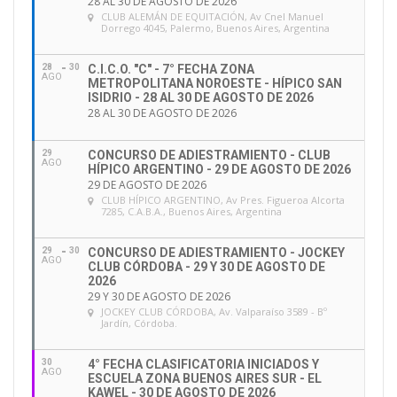
28 AL 30 DE AGOSTO DE 2026
CLUB ALEMÁN DE EQUITACIÓN
, Av Cnel Manuel
Dorrego 4045, Palermo, Buenos Aires, Argentina
28
30
C.I.C.O. "C" - 7° FECHA ZONA
AGO
METROPOLITANA NOROESTE - HÍPICO SAN
ISIDRIO - 28 AL 30 DE AGOSTO DE 2026
28 AL 30 DE AGOSTO DE 2026
29
CONCURSO DE ADIESTRAMIENTO - CLUB
AGO
HÍPICO ARGENTINO - 29 DE AGOSTO DE 2026
29 DE AGOSTO DE 2026
CLUB HÍPICO ARGENTINO
, Av Pres. Figueroa Alcorta
7285, C.A.B.A., Buenos Aires, Argentina
29
30
CONCURSO DE ADIESTRAMIENTO - JOCKEY
AGO
CLUB CÓRDOBA - 29 Y 30 DE AGOSTO DE
2026
29 Y 30 DE AGOSTO DE 2026
JOCKEY CLUB CÓRDOBA
, Av. Valparaíso 3589 - Bº
Jardín, Córdoba.
30
4° FECHA CLASIFICATORIA INICIADOS Y
AGO
ESCUELA ZONA BUENOS AIRES SUR - EL
KAWEL - 30 DE AGOSTO DE 2026