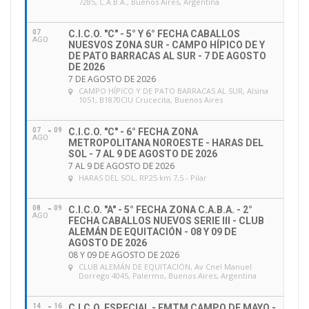
7285, C.A.B.A., Buenos Aires, Argentina
07
C.I.C.O. "C" - 5° Y 6° FECHA CABALLOS
AGO
NUESVOS ZONA SUR - CAMPO HÍPICO DE Y
DE PATO BARRACAS AL SUR - 7 DE AGOSTO
DE 2026
7 DE AGOSTO DE 2026
CAMPO HÍPICO Y DE PATO BARRACAS AL SUR
, Alsina
1051, B1870CIU Crucecita, Buenos Aires
07
09
C.I.C.O. "C" - 6° FECHA ZONA
AGO
METROPOLITANA NOROESTE - HARAS DEL
SOL - 7 AL 9 DE AGOSTO DE 2026
7 AL 9 DE AGOSTO DE 2026
HARAS DEL SOL
, RP25 km 7,5 - Pilar
08
09
C.I.C.O. "A" - 5° FECHA ZONA C.A.B.A. - 2°
AGO
FECHA CABALLOS NUEVOS SERIE III - CLUB
ALEMÁN DE EQUITACIÓN - 08 Y 09 DE
AGOSTO DE 2026
08 Y 09 DE AGOSTO DE 2026
CLUB ALEMÁN DE EQUITACIÓN
, Av Cnel Manuel
Dorrego 4045, Palermo, Buenos Aires, Argentina
14
16
C.I.C.O. ESPECIAL - EMTM CAMPO DE MAYO -