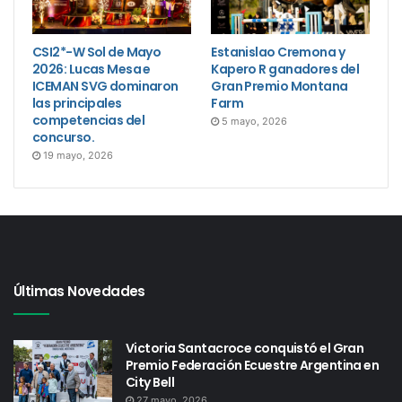
CSI2*-W Sol de Mayo
Estanislao Cremona y
2026: Lucas Mesa e
Kapero R ganadores del
ICEMAN SVG dominaron
Gran Premio Montana
las principales
Farm
competencias del
5 mayo, 2026
concurso.
19 mayo, 2026
Últimas Novedades
Victoria Santacroce conquistó el Gran
Premio Federación Ecuestre Argentina en
City Bell
27 mayo, 2026