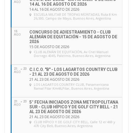
AGO
14 AL 16 DE AGOSTO DE 2026
14 AL 16 DE AGOSTO DE 2026
ESCUELA MILITAR DE TROPAS MONTADAS
, Ruta 8 Km
26,500, Campo de Mayo, Buenos Aires, Argentina
15
CONCURSO DE ADIESTRAMIENTO - CLUB
AGO
ALEMÁN DE EQUITACIÓN - 15 DE AGOSTO DE
2026
15 DE AGOSTO DE 2026
CLUB ALEMÁN DE EQUITACIÓN
, Av Cnel Manuel
Dorrego 4045, Palermo, Buenos Aires, Argentina
21
23
C.I.C.O. "B" - LOS LAGARTOS COUNTRY CLUB
AGO
- 21 AL 23 DE AGOSTO DE 2026
21 AL 23 DE AGOSTO DE 2026
LOS LAGARTOS COUNTRY CLUB
, Panamericana
Ramal Pilar Km46,Pilar, Buenos Aires, Argentina
21
23
5° FECHA INICIADOS ZONA METROPOLITANA
AGO
SUR - CLUB HÍPICO Y DE GOLF CITY BELL - 21
AL 23 DE AGOSTO DE 2026
21 AL 23 DE AGOSTO DE 2026
CLUB HÍPICO Y DE GOLF CITY BELL
, Calle 12 e/ 469 y
470 City Bell, Buenos Aires, Argentina