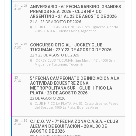
21
23
ANIVERSARIO - 6° FECHA RANKING: GRANDES
AGO
PREMIOS F.E.A. 2026 - CLUB HÍPICO
ARGENTINO - 21 AL 23 DE AGOSTO DE 2026
21 AL 23 DE AGOSTO DE 2026
CLUB HÍPICO ARGENTINO
, Av Pres. Figueroa Alcorta
7285, C.A.B.A., Buenos Aires, Argentina
22
23
CONCURSO OFICIAL - JOCKEY CLUB
AGO
TUCUMÁN - 22 Y 23 DE AGOSTO DE 2026
22 Y 23 DE AGOSTO DE 2026
JOCKEY CLUB TUCUMÁN
, San Martín 451, 4000 San
Miguel de Tucumán, Tucumán
23
5° FECHA CAMPEONATO DE INICIACIÓN A LA
AGO
ACTIVIDAD ECUESTRE ZONA
METROPOLITANA SUR - CLUB HÍPICO LA
PLATA - 23 DE AGOSTO 2026
23 DE AGOSTO 2026
CLUB HÍPICO LA PLATA
, Av. 52, Casco Urbano, Paseo
del Bosque, 1900 La Plata, Buenos Aires
28
30
C.I.C.O. "A" - 7° FECHA ZONA C.A.B.A. - CLUB
AGO
ALEMÁN DE EQUITACIÓN - 28 AL 30 DE
AGOSTO DE 2026