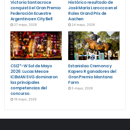
Victoria Santacroce
Histórico resultado de
conquistó el Gran Premio
José María Larocca en el
Federación Ecuestre
Rolex Grand Prix de
Argentina en City Bell
Aachen
27 mayo, 2026
24 mayo, 2026
CSI2*-W Sol de Mayo
Estanislao Cremona y
2026: Lucas Mesa e
Kapero R ganadores del
ICEMAN SVG dominaron
Gran Premio Montana
las principales
Farm
competencias del
5 mayo, 2026
concurso.
19 mayo, 2026