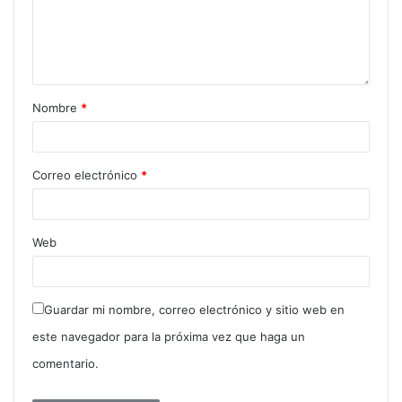
d
e
e
m
a
Nombre
*
i
l
Correo electrónico
*
Web
Guardar mi nombre, correo electrónico y sitio web en
este navegador para la próxima vez que haga un
comentario.