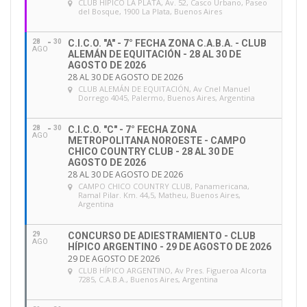
CLUB HÍPICO LA PLATA
, Av. 52, Casco Urbano, Paseo
del Bosque, 1900 La Plata, Buenos Aires
28
30
C.I.C.O. "A" - 7° FECHA ZONA C.A.B.A. - CLUB
AGO
ALEMÁN DE EQUITACIÓN - 28 AL 30 DE
AGOSTO DE 2026
28 AL 30 DE AGOSTO DE 2026
CLUB ALEMÁN DE EQUITACIÓN
, Av Cnel Manuel
Dorrego 4045, Palermo, Buenos Aires, Argentina
28
30
C.I.C.O. "C" - 7° FECHA ZONA
AGO
METROPOLITANA NOROESTE - CAMPO
CHICO COUNTRY CLUB - 28 AL 30 DE
AGOSTO DE 2026
28 AL 30 DE AGOSTO DE 2026
CAMPO CHICO COUNTRY CLUB
, Panamericana,
Ramal Pilar. Km. 44,5, Matheu, Buenos Aires,
Argentina
29
CONCURSO DE ADIESTRAMIENTO - CLUB
AGO
HÍPICO ARGENTINO - 29 DE AGOSTO DE 2026
29 DE AGOSTO DE 2026
CLUB HÍPICO ARGENTINO
, Av Pres. Figueroa Alcorta
7285, C.A.B.A., Buenos Aires, Argentina