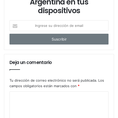
Argentina en tus
dispositivos
I
n
g
r
e
s
e
Deja un comentario
s
u
d
i
Tu dirección de correo electrónico no será publicada.
Los
r
campos obligatorios están marcados con
*
e
c
c
i
ó
n