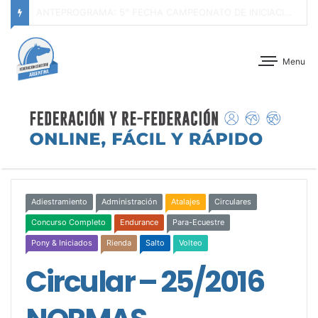
ANTEPROGRAMA: CONCURSO DE ADIESTRAMIENTO – JOCKEY CLUB CÓRDOBA – 29 Y 30 DE AGOSTO DE 2026
Menu
Adiestramiento
Administración
Atalajes
Circulares
Concurso Completo
Endurance
Para-Ecuestre
Pony & Iniciados
Rienda
Salto
Volteo
Circular – 25/2016