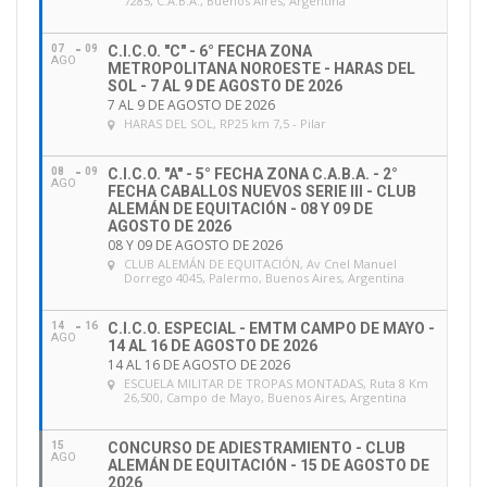
7285, C.A.B.A., Buenos Aires, Argentina
07
09
C.I.C.O. "C" - 6° FECHA ZONA
AGO
METROPOLITANA NOROESTE - HARAS DEL
SOL - 7 AL 9 DE AGOSTO DE 2026
7 AL 9 DE AGOSTO DE 2026
HARAS DEL SOL
, RP25 km 7,5 - Pilar
08
09
C.I.C.O. "A" - 5° FECHA ZONA C.A.B.A. - 2°
AGO
FECHA CABALLOS NUEVOS SERIE III - CLUB
ALEMÁN DE EQUITACIÓN - 08 Y 09 DE
AGOSTO DE 2026
08 Y 09 DE AGOSTO DE 2026
CLUB ALEMÁN DE EQUITACIÓN
, Av Cnel Manuel
Dorrego 4045, Palermo, Buenos Aires, Argentina
14
16
C.I.C.O. ESPECIAL - EMTM CAMPO DE MAYO -
AGO
14 AL 16 DE AGOSTO DE 2026
14 AL 16 DE AGOSTO DE 2026
ESCUELA MILITAR DE TROPAS MONTADAS
, Ruta 8 Km
26,500, Campo de Mayo, Buenos Aires, Argentina
15
CONCURSO DE ADIESTRAMIENTO - CLUB
AGO
ALEMÁN DE EQUITACIÓN - 15 DE AGOSTO DE
2026