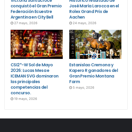
Victoria Santacroce
Histórico resultado de
conquistó el Gran Premio
José María Larocca en el
Federación Ecuestre
Rolex Grand Prix de
Argentina en City Bell
Aachen
27 mayo, 2026
24 mayo, 2026
CSI2*-W Sol de Mayo
Estanislao Cremona y
2026: Lucas Mesa e
Kapero R ganadores del
ICEMAN SVG dominaron
Gran Premio Montana
las principales
Farm
competencias del
5 mayo, 2026
concurso.
19 mayo, 2026