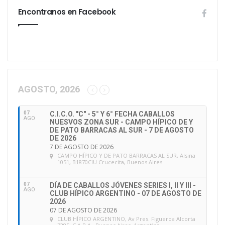
Encontranos en Facebook
AGOSTO, 2026
07
C.I.C.O. "C" - 5° Y 6° FECHA CABALLOS
AGO
NUESVOS ZONA SUR - CAMPO HÍPICO DE Y
DE PATO BARRACAS AL SUR - 7 DE AGOSTO
DE 2026
7 DE AGOSTO DE 2026
CAMPO HÍPICO Y DE PATO BARRACAS AL SUR
, Alsina
1051, B1870CIU Crucecita, Buenos Aires
07
DÍA DE CABALLOS JÓVENES SERIES I, II Y III -
AGO
CLUB HÍPICO ARGENTINO - 07 DE AGOSTO DE
2026
07 DE AGOSTO DE 2026
CLUB HÍPICO ARGENTINO
, Av Pres. Figueroa Alcorta