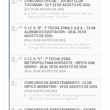
22
23
CONCURSO OFICIAL - JOCKEY CLUB
AGO
TUCUMÁN - 22 Y 23 DE AGOSTO DE 2026
22 Y 23 DE AGOSTO DE 2026
JOCKEY CLUB TUCUMÁN
, San Martín 451, 4000 San
Miguel de Tucumán, Tucumán
28
30
C.I.C.O. "A" - 7° FECHA ZONA C.A.B.A. - CLUB
AGO
ALEMÁN DE EQUITACIÓN - 28 AL 30 DE
AGOSTO DE 2026
28 AL 30 DE AGOSTO DE 2026
CLUB ALEMÁN DE EQUITACIÓN
, Av Cnel Manuel
Dorrego 4045, Palermo, Buenos Aires, Argentina
28
30
C.I.C.O. "C" - 7° FECHA ZONA
AGO
METROPOLITANA NOROESTE - HÍPICO SAN
ISIDRIO - 28 AL 30 DE AGOSTO DE 2026
28 AL 30 DE AGOSTO DE 2026
29
CONCURSO DE ADIESTRAMIENTO - CLUB
AGO
HÍPICO ARGENTINO - 29 DE AGOSTO DE 2026
29 DE AGOSTO DE 2026
CLUB HÍPICO ARGENTINO
, Av Pres. Figueroa Alcorta
7285, C.A.B.A., Buenos Aires, Argentina
29
30
CONCURSO DE ADIESTRAMIENTO - JOCKEY