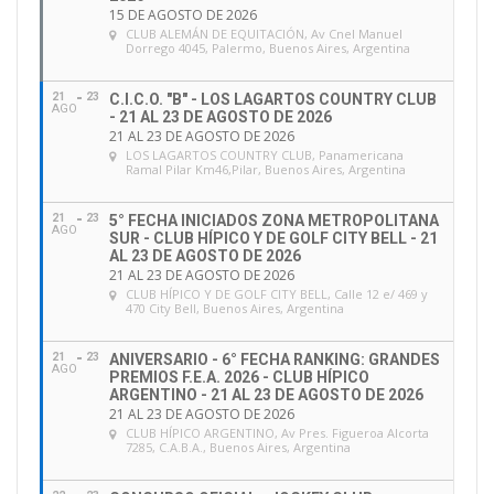
15 DE AGOSTO DE 2026
CLUB ALEMÁN DE EQUITACIÓN
, Av Cnel Manuel
Dorrego 4045, Palermo, Buenos Aires, Argentina
21
23
C.I.C.O. "B" - LOS LAGARTOS COUNTRY CLUB
AGO
- 21 AL 23 DE AGOSTO DE 2026
21 AL 23 DE AGOSTO DE 2026
LOS LAGARTOS COUNTRY CLUB
, Panamericana
Ramal Pilar Km46,Pilar, Buenos Aires, Argentina
21
23
5° FECHA INICIADOS ZONA METROPOLITANA
AGO
SUR - CLUB HÍPICO Y DE GOLF CITY BELL - 21
AL 23 DE AGOSTO DE 2026
21 AL 23 DE AGOSTO DE 2026
CLUB HÍPICO Y DE GOLF CITY BELL
, Calle 12 e/ 469 y
470 City Bell, Buenos Aires, Argentina
21
23
ANIVERSARIO - 6° FECHA RANKING: GRANDES
AGO
PREMIOS F.E.A. 2026 - CLUB HÍPICO
ARGENTINO - 21 AL 23 DE AGOSTO DE 2026
21 AL 23 DE AGOSTO DE 2026
CLUB HÍPICO ARGENTINO
, Av Pres. Figueroa Alcorta
7285, C.A.B.A., Buenos Aires, Argentina