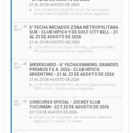
21 AL 23 DE AGOSTO DE 2026
LOS LAGARTOS COUNTRY CLUB
, Panamericana
Ramal Pilar Km46,Pilar, Buenos Aires, Argentina
21
23
5° FECHA INICIADOS ZONA METROPOLITANA
AGO
SUR - CLUB HÍPICO Y DE GOLF CITY BELL - 21
AL 23 DE AGOSTO DE 2026
21 AL 23 DE AGOSTO DE 2026
CLUB HÍPICO Y DE GOLF CITY BELL
, Calle 12 e/ 469 y
470 City Bell, Buenos Aires, Argentina
21
23
ANIVERSARIO - 6° FECHA RANKING: GRANDES
AGO
PREMIOS F.E.A. 2026 - CLUB HÍPICO
ARGENTINO - 21 AL 23 DE AGOSTO DE 2026
21 AL 23 DE AGOSTO DE 2026
CLUB HÍPICO ARGENTINO
, Av Pres. Figueroa Alcorta
7285, C.A.B.A., Buenos Aires, Argentina
22
23
CONCURSO OFICIAL - JOCKEY CLUB
AGO
TUCUMÁN - 22 Y 23 DE AGOSTO DE 2026
22 Y 23 DE AGOSTO DE 2026
JOCKEY CLUB TUCUMÁN
, San Martín 451, 4000 San
Miguel de Tucumán, Tucumán