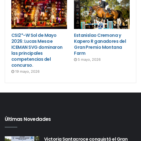
CSI2*-W Sol de Mayo
Estanislao Cremona y
2026: Lucas Mesa e
Kapero R ganadores del
ICEMAN SVG dominaron
Gran Premio Montana
las principales
Farm
competencias del
5 mayo, 2026
concurso.
19 mayo, 2026
Últimas Novedades
Victoria Santacroce conquistó el Gran