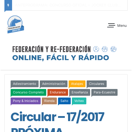
ANTEPROGRAMA: DÍA DE CABALLOS JÓVENES SERIES I, II y III – CLUB HÍPICO ARGENTINO – 07 DE AGOSTO DE 2026
Menu
Adiestramiento
Administración
Atalajes
Circulares
Concurso Completo
Endurance
Enseñanza
Para-Ecuestre
Pony & Iniciados
Rienda
Salto
Volteo
Circular – 17/2017