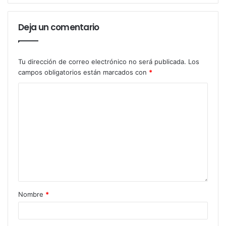
s
e
Deja un comentario
s
u
d
i
Tu dirección de correo electrónico no será publicada.
Los
r
campos obligatorios están marcados con
*
e
c
c
i
ó
n
d
e
e
m
a
Nombre
*
i
l