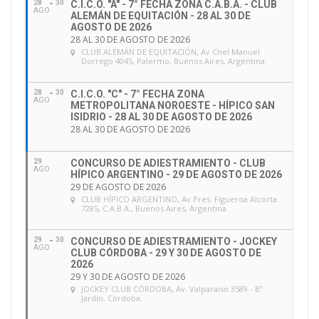
28
30
C.I.C.O. "A" - 7° FECHA ZONA C.A.B.A. - CLUB
AGO
ALEMÁN DE EQUITACIÓN - 28 AL 30 DE
AGOSTO DE 2026
28 AL 30 DE AGOSTO DE 2026
CLUB ALEMÁN DE EQUITACIÓN
, Av Cnel Manuel
Dorrego 4045, Palermo, Buenos Aires, Argentina
28
30
C.I.C.O. "C" - 7° FECHA ZONA
AGO
METROPOLITANA NOROESTE - HÍPICO SAN
ISIDRIO - 28 AL 30 DE AGOSTO DE 2026
28 AL 30 DE AGOSTO DE 2026
29
CONCURSO DE ADIESTRAMIENTO - CLUB
AGO
HÍPICO ARGENTINO - 29 DE AGOSTO DE 2026
29 DE AGOSTO DE 2026
CLUB HÍPICO ARGENTINO
, Av Pres. Figueroa Alcorta
7285, C.A.B.A., Buenos Aires, Argentina
29
30
CONCURSO DE ADIESTRAMIENTO - JOCKEY
AGO
CLUB CÓRDOBA - 29 Y 30 DE AGOSTO DE
2026
29 Y 30 DE AGOSTO DE 2026
JOCKEY CLUB CÓRDOBA
, Av. Valparaíso 3589 - Bº
Jardín, Córdoba.