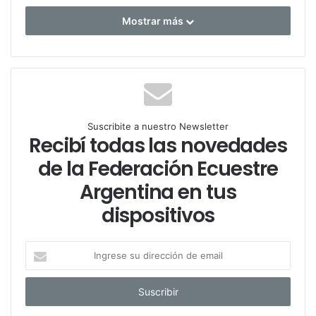
Mostrar más
Suscribite a nuestro Newsletter
Recibí todas las novedades
de la Federación Ecuestre
Argentina en tus
dispositivos
I
n
g
r
e