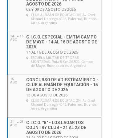
AGOSTO DE 2026
08 Y 09 DE AGOSTO DE 2026
CLUB ALEMÁN DE EQUITACIÓN
, Av Cnel
Manuel Dorrego 4045, Palermo, Buenos
Aires, Argentina
14
16
C.I.C.O. ESPECIAL - EMTM CAMPO
AGO
DE MAYO - 14 AL 16 DE AGOSTO DE
2026
14 AL 16 DE AGOSTO DE 2026
ESCUELA MILITAR DE TROPAS
MONTADAS
, Ruta 8 Km 26,500, Campo
de Mayo, Buenos Aires, Argentina
15
CONCURSO DE ADIESTRAMIENTO -
AGO
CLUB ALEMÁN DE EQUITACIÓN - 15
DE AGOSTO DE 2026
15 DE AGOSTO DE 2026
CLUB ALEMÁN DE EQUITACIÓN
, Av Cnel
Manuel Dorrego 4045, Palermo, Buenos
Aires, Argentina
21
23
C.I.C.O. "B" - LOS LAGARTOS
AGO
COUNTRY CLUB - 21 AL 23 DE
AGOSTO DE 2026
21 AL 23 DE AGOSTO DE 2026