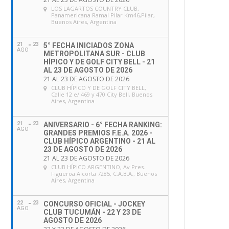
LOS LAGARTOS COUNTRY CLUB
,
Panamericana Ramal Pilar Km46,Pilar,
Buenos Aires, Argentina
21
23
5° FECHA INICIADOS ZONA
AGO
METROPOLITANA SUR - CLUB
HÍPICO Y DE GOLF CITY BELL - 21
AL 23 DE AGOSTO DE 2026
21 AL 23 DE AGOSTO DE 2026
CLUB HÍPICO Y DE GOLF CITY BELL
,
Calle 12 e/ 469 y 470 City Bell, Buenos
Aires, Argentina
21
23
ANIVERSARIO - 6° FECHA RANKING:
AGO
GRANDES PREMIOS F.E.A. 2026 -
CLUB HÍPICO ARGENTINO - 21 AL
23 DE AGOSTO DE 2026
21 AL 23 DE AGOSTO DE 2026
CLUB HÍPICO ARGENTINO
, Av Pres.
Figueroa Alcorta 7285, C.A.B.A., Buenos
Aires, Argentina
22
23
CONCURSO OFICIAL - JOCKEY
AGO
CLUB TUCUMÁN - 22 Y 23 DE
AGOSTO DE 2026