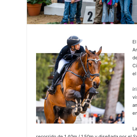
El
Ar
de
Ci
el
ír
vi
a
em
La
recorrido de 1.40m / 1.50m y diseñada por el S