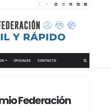
ANTEPROGRAMA: 5° FECHA CAMPEONATO DE INICIACIÓN A LA ACTIVIDAD ECUESTRE ZONA METROPOLITANA SUR – CLUB HÍPICO LA PLATA – 23 DE AGOSTO 2026
Buscar
OS
OFICIALES
CONTACTO
emio Federación