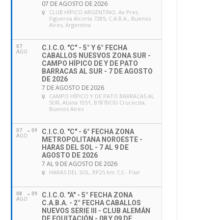
07 DE AGOSTO DE 2026
CLUB HÍPICO ARGENTINO
, Av Pres.
Figueroa Alcorta 7285, C.A.B.A., Buenos
Aires, Argentina
07
C.I.C.O. "C" - 5° Y 6° FECHA
AGO
CABALLOS NUESVOS ZONA SUR -
CAMPO HÍPICO DE Y DE PATO
BARRACAS AL SUR - 7 DE AGOSTO
DE 2026
7 DE AGOSTO DE 2026
CAMPO HÍPICO Y DE PATO BARRACAS AL
SUR
, Alsina 1051, B1870CIU Crucecita,
Buenos Aires
07
09
C.I.C.O. "C" - 6° FECHA ZONA
AGO
METROPOLITANA NOROESTE -
HARAS DEL SOL - 7 AL 9 DE
AGOSTO DE 2026
7 AL 9 DE AGOSTO DE 2026
HARAS DEL SOL
, RP25 km 7,5 - Pilar
08
09
C.I.C.O. "A" - 5° FECHA ZONA
AGO
C.A.B.A. - 2° FECHA CABALLOS
NUEVOS SERIE III - CLUB ALEMÁN
DE EQUITACIÓN - 08 Y 09 DE