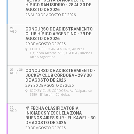
METROPOLITANA NOROESTE -
HÍPICO SAN ISIDRIO - 28 AL 30 DE
AGOSTO DE 2026
28 AL 30 DE AGOSTO DE 2026
29
CONCURSO DE ADIESTRAMIENTO -
AGO
CLUB HÍPICO ARGENTINO - 29 DE
AGOSTO DE 2026
29 DE AGOSTO DE 2026
CLUB HÍPICO ARGENTINO
, Av Pres.
Figueroa Alcorta 7285, C.A.B.A., Buenos
Aires, Argentina
29
30
CONCURSO DE ADIESTRAMIENTO -
AGO
JOCKEY CLUB CÓRDOBA - 29 Y 30
DE AGOSTO DE 2026
29 Y 30 DE AGOSTO DE 2026
JOCKEY CLUB CÓRDOBA
, Av. Valparaíso
3589 - Bº Jardín, Córdoba.
30
4° FECHA CLASIFICATORIA
AGO
INICIADOS Y ESCUELA ZONA
BUENOS AIRES SUR - EL KAWEL - 30
DE AGOSTO DE 2026
30 DE AGOSTO DE 2026