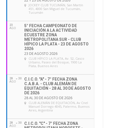
22 Y 23 DE AGOSTO DE 2026
JOCKEY CLUB TUCUMÁN
, San Martín
451, 4000 San Miguel de Tucumán,
Tucumán
23
5° FECHA CAMPEONATO DE
AGO
INICIACIÓN A LA ACTIVIDAD
ECUESTRE ZONA
METROPOLITANA SUR - CLUB
HÍPICO LA PLATA - 23 DE AGOSTO
2026
23 DE AGOSTO 2026
CLUB HÍPICO LA PLATA
, Av. 52, Casco
Urbano, Paseo del Bosque, 1900 La
Plata, Buenos Aires
28
30
C.I.C.O. "A" - 7° FECHA ZONA
AGO
C.A.B.A. - CLUB ALEMÁN DE
EQUITACIÓN - 28 AL 30 DE AGOSTO
DE 2026
28 AL 30 DE AGOSTO DE 2026
CLUB ALEMÁN DE EQUITACIÓN
, Av Cnel
Manuel Dorrego 4045, Palermo, Buenos
Aires, Argentina
28
30
C.I.C.O. "C" - 7° FECHA ZONA
AGO