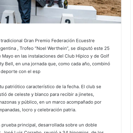
 tradicional Gran Premio Federación Ecuestre
gentina , Trofeo “Noel Werthein”, se disputó este 25
 Mayo en las instalaciones del Club Hípico y de Golf
ty Bell, en una jornada que, como cada año, combinó
 deporte con el esp
itu patriótico característico de la fecha. El club se
stió de celeste y blanco para recibir a jinetes,
mazonas y público, en un marco acompañado por
panadas, locro y celebración patria.
 prueba principal, desarrollada sobre un doble
r. José Luis Correbo, reunió a 34 binomios, de los