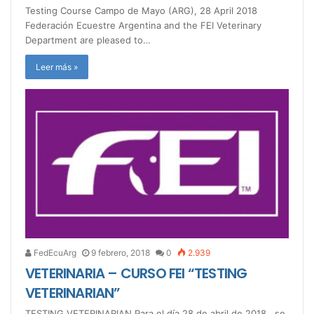
Testing Course Campo de Mayo (ARG), 28 April 2018
Federación Ecuestre Argentina and the FEI Veterinary
Department are pleased to…
Leer más »
FedEcuArg
9 febrero, 2018
0
2.939
VETERINARIA – CURSO FEI “TESTING
VETERINARIAN”
TESTING VETERINARIAN Para el día 28 de abril de 2018 , se