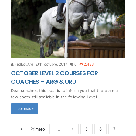
FedEcuArg
11 octubre, 2017
0
2.488
OCTOBER LEVEL 2 COURSES FOR
COACHES – ARG & URU
Dear coaches, this post is to inform you that there are a
few spots still available in the following Level…
Leer más »
Primero
...
«
5
6
7