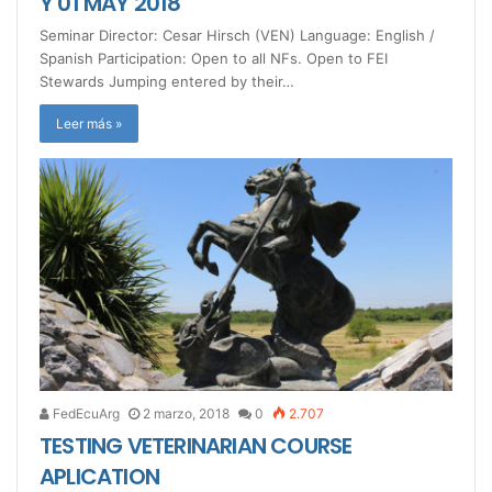
Y 01 MAY 2018
Seminar Director: Cesar Hirsch (VEN) Language: English /
Spanish Participation: Open to all NFs. Open to FEI
Stewards Jumping entered by their…
Leer más »
FedEcuArg
2 marzo, 2018
0
2.707
TESTING VETERINARIAN COURSE
APLICATION