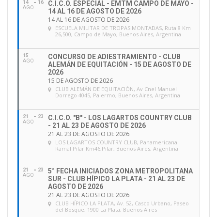
14
16
C.I.C.O. ESPECIAL - EMTM CAMPO DE MAYO -
n
AGO
14 AL 16 DE AGOSTO DE 2026
d
14 AL 16 DE AGOSTO DE 2026
e
ESCUELA MILITAR DE TROPAS MONTADAS
, Ruta 8 Km
26,500, Campo de Mayo, Buenos Aires, Argentina
e
m
a
15
CONCURSO DE ADIESTRAMIENTO - CLUB
AGO
ALEMÁN DE EQUITACIÓN - 15 DE AGOSTO DE
i
2026
l
15 DE AGOSTO DE 2026
CLUB ALEMÁN DE EQUITACIÓN
, Av Cnel Manuel
Dorrego 4045, Palermo, Buenos Aires, Argentina
21
23
C.I.C.O. "B" - LOS LAGARTOS COUNTRY CLUB
AGO
- 21 AL 23 DE AGOSTO DE 2026
21 AL 23 DE AGOSTO DE 2026
LOS LAGARTOS COUNTRY CLUB
, Panamericana
Ramal Pilar Km46,Pilar, Buenos Aires, Argentina
21
23
5° FECHA INICIADOS ZONA METROPOLITANA
AGO
SUR - CLUB HÍPICO LA PLATA - 21 AL 23 DE
AGOSTO DE 2026
21 AL 23 DE AGOSTO DE 2026
CLUB HÍPICO LA PLATA
, Av. 52, Casco Urbano, Paseo
del Bosque, 1900 La Plata, Buenos Aires