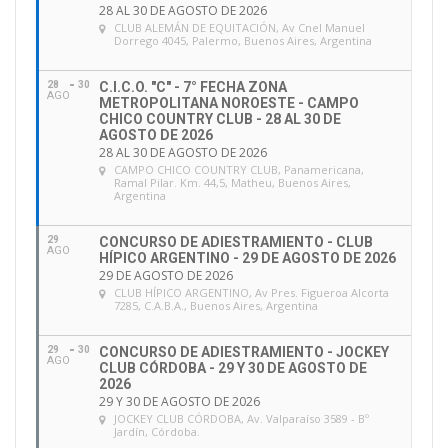
28 AL 30 DE AGOSTO DE 2026
CLUB ALEMÁN DE EQUITACIÓN
, Av Cnel Manuel
Dorrego 4045, Palermo, Buenos Aires, Argentina
28
30
C.I.C.O. "C" - 7° FECHA ZONA
AGO
METROPOLITANA NOROESTE - CAMPO
CHICO COUNTRY CLUB - 28 AL 30 DE
AGOSTO DE 2026
28 AL 30 DE AGOSTO DE 2026
CAMPO CHICO COUNTRY CLUB
, Panamericana,
Ramal Pilar. Km. 44,5, Matheu, Buenos Aires,
Argentina
29
CONCURSO DE ADIESTRAMIENTO - CLUB
AGO
HÍPICO ARGENTINO - 29 DE AGOSTO DE 2026
29 DE AGOSTO DE 2026
CLUB HÍPICO ARGENTINO
, Av Pres. Figueroa Alcorta
7285, C.A.B.A., Buenos Aires, Argentina
29
30
CONCURSO DE ADIESTRAMIENTO - JOCKEY
AGO
CLUB CÓRDOBA - 29 Y 30 DE AGOSTO DE
2026
29 Y 30 DE AGOSTO DE 2026
JOCKEY CLUB CÓRDOBA
, Av. Valparaíso 3589 - Bº
Jardín, Córdoba.