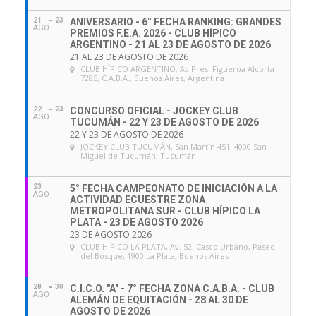
21
23
ANIVERSARIO - 6° FECHA RANKING: GRANDES
AGO
PREMIOS F.E.A. 2026 - CLUB HÍPICO
ARGENTINO - 21 AL 23 DE AGOSTO DE 2026
21 AL 23 DE AGOSTO DE 2026
CLUB HÍPICO ARGENTINO
, Av Pres. Figueroa Alcorta
7285, C.A.B.A., Buenos Aires, Argentina
22
23
CONCURSO OFICIAL - JOCKEY CLUB
AGO
TUCUMÁN - 22 Y 23 DE AGOSTO DE 2026
22 Y 23 DE AGOSTO DE 2026
JOCKEY CLUB TUCUMÁN
, San Martín 451, 4000 San
Miguel de Tucumán, Tucumán
23
5° FECHA CAMPEONATO DE INICIACIÓN A LA
AGO
ACTIVIDAD ECUESTRE ZONA
METROPOLITANA SUR - CLUB HÍPICO LA
PLATA - 23 DE AGOSTO 2026
23 DE AGOSTO 2026
CLUB HÍPICO LA PLATA
, Av. 52, Casco Urbano, Paseo
del Bosque, 1900 La Plata, Buenos Aires
28
30
C.I.C.O. "A" - 7° FECHA ZONA C.A.B.A. - CLUB
AGO
ALEMÁN DE EQUITACIÓN - 28 AL 30 DE
AGOSTO DE 2026