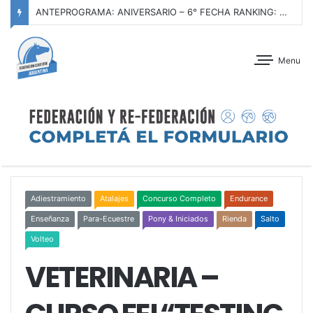
ANTEPROGRAMA: ANIVERSARIO – 6° FECHA RANKING: GRANDES PREMIOS F.E.A. 2026 – CLUB HÍPICO ARGENTINO – 21 AL 23 DE AGOSTO DE 2026
Menu
Adiestramiento
Atalajes
Concurso Completo
Endurance
Enseñanza
Para-Ecuestre
Pony & Iniciados
Rienda
Salto
Volteo
VETERINARIA –