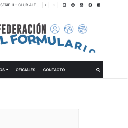
ANTEPROGRAMA: C.I.C.O. “A” – 5° FECHA ZONA C.A.B.A. – 2° FECHA CABALLOS NUEVOS SERIE III – CLUB ALEMÁN DE EQUITACIÓN – 08 Y 09 DE AGOSTO DE 2026
Buscar
OS
OFICIALES
CONTACTO