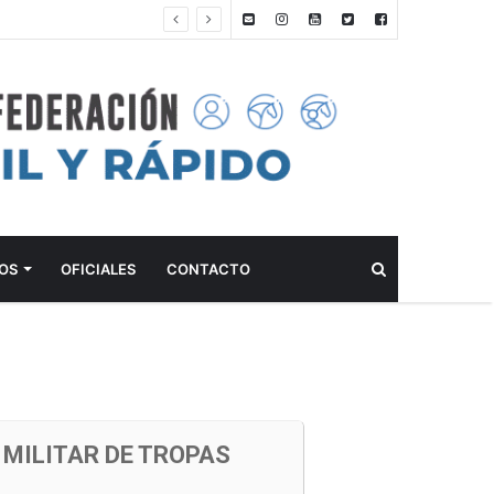
ANTEPROGRAMA: 5° FECHA CAMPEONATO DE INICIACIÓN A LA ACTIVIDAD ECUESTRE ZONA METROPOLITANA SUR – CLUB HÍPICO LA PLATA – 23 DE AGOSTO 2026
Buscar
OS
OFICIALES
CONTACTO
 MILITAR DE TROPAS