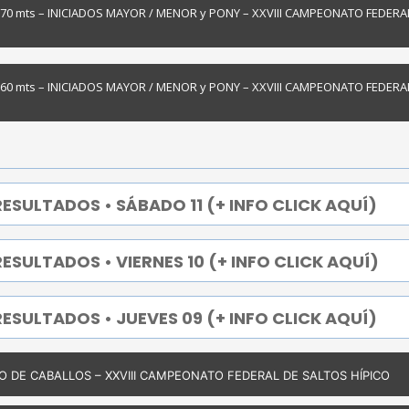
70 mts – INICIADOS MAYOR / MENOR y PONY – XXVIII CAMPEONATO FEDERAL
60 mts – INICIADOS MAYOR / MENOR y PONY – XXVIII CAMPEONATO FEDERAL
ESULTADOS • SÁBADO 11 (+ INFO CLICK AQUÍ)
ESULTADOS • VIERNES 10 (+ INFO CLICK AQUÍ)
ESULTADOS • JUEVES 09 (+ INFO CLICK AQUÍ)
E CABALLOS – XXVIII CAMPEONATO FEDERAL DE SALTOS HÍPICO