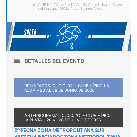
CLUB HÍPICO LA PLATA
, Av. 52, Casco Urbano, Paseo
del Bosque, 1900 La Plata, Buenos Aires
DETALLES DEL EVENTO
RESULTADOS: C.I.C.O. “C” – CLUB HÍPICO LA
PLATA – 26 AL 28 DE JUNIO DE 2026
ANTEPROGRAMA: C.I.C.O. “C” – CLUB HÍPICO
LA PLATA – 26 AL 28 DE JUNIO DE 2026
5° FECHA ZONA METROPOLITANA SUR