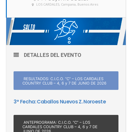
LOS CARDALES
, Campana, Buenos Aires
DETALLES DEL EVENTO
RESULTADOS: C.I.C.O. “C” – LOS CARDALES
COUNTRY CLUB – 4, 6 y 7 DE JUNIO DE 2026
3° Fecha: Caballos Nuevos Z. Noroeste
ANTEPROGRAMA: C.I.C.O. “C” – LOS
CARDALES COUNTRY CLUB – 4, 6 y 7 DE
JUNIO DE 2026