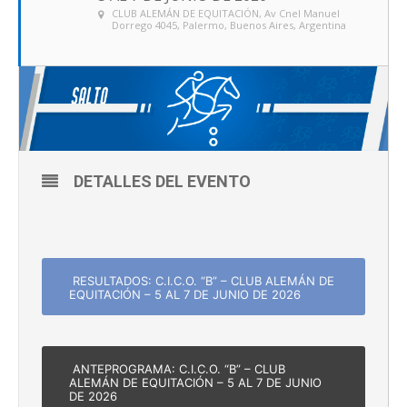
CLUB ALEMÁN DE EQUITACIÓN
, Av Cnel Manuel
Dorrego 4045, Palermo, Buenos Aires, Argentina
DETALLES DEL EVENTO
RESULTADOS: C.I.C.O. “B” – CLUB ALEMÁN DE
EQUITACIÓN – 5 AL 7 DE JUNIO DE 2026
ANTEPROGRAMA: C.I.C.O. “B” – CLUB
ALEMÁN DE EQUITACIÓN – 5 AL 7 DE JUNIO
DE 2026