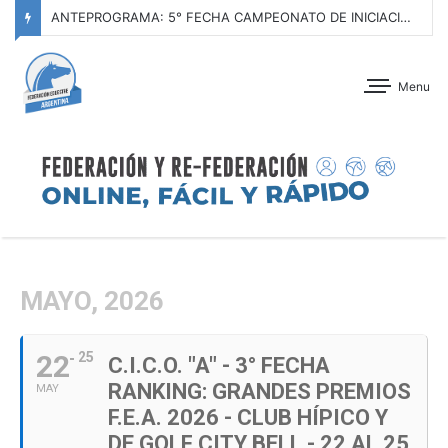
ANTEPROGRAMA: 5° FECHA CAMPEONATO DE INICIACIÓN A LA ACTIVIDAD ECUESTRE ZONA METROPOLITANA SUR – CLUB HÍPICO LA PLATA – 23 DE AGOSTO 2026
Menu
MAYO, 2026
22
25
C.I.C.O. "A" - 3° FECHA
RANKING: GRANDES PREMIOS
MAY
F.E.A. 2026 - CLUB HÍPICO Y
DE GOLF CITY BELL - 22 AL 25