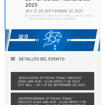
2025
20 Y 21 DE SEPTIEMBRE DE 2025
CLUB HÍPICO Y DE GOLF CITY BELL
, Calle 12 e/ 469 y
470 City Bell, Buenos Aires, Argentina
DETALLES DEL EVENTO
RESULTADOS: 6º FECHA “FINAL” CIRCUITO
ZONA GBA SUR – CLUB HÍPICO Y DE GOLF
CITY BELL – 20 Y 21 DE SEPTIEMBRE DE 2025
ANTEPROGRAMA: 6º FECHA “FINAL”
CIRCUITO ZONA GBA SUR – CLUB HÍPICO Y DE