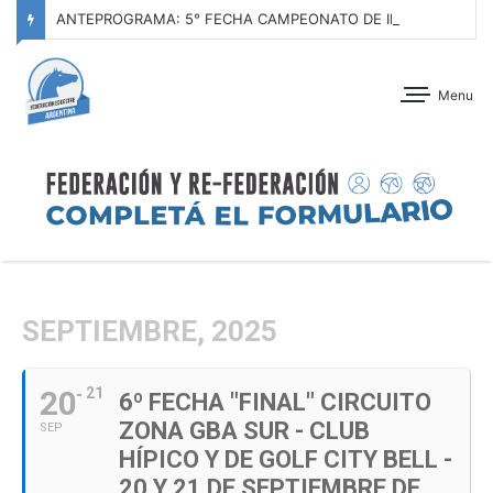
ANTEPROGRAMA: 5° FECHA CAMPEONATO DE INICIACIÓN A LA ACTIVIDAD ECUESTRE ZONA METROPOLITANA SUR – CLUB HÍPICO LA PLATA – 23 DE AGOSTO 2026
Menu
SEPTIEMBRE, 2025
20
21
6º FECHA "FINAL" CIRCUITO
ZONA GBA SUR - CLUB
SEP
HÍPICO Y DE GOLF CITY BELL -
20 Y 21 DE SEPTIEMBRE DE