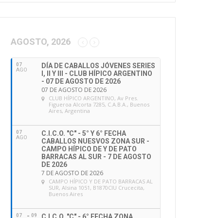
AGOSTO, 2026
07
DÍA DE CABALLOS JÓVENES SERIES
AGO
I, II Y III - CLUB HÍPICO ARGENTINO
- 07 DE AGOSTO DE 2026
07 DE AGOSTO DE 2026
CLUB HÍPICO ARGENTINO
, Av Pres.
Figueroa Alcorta 7285, C.A.B.A., Buenos
Aires, Argentina
07
C.I.C.O. "C" - 5° Y 6° FECHA
AGO
CABALLOS NUESVOS ZONA SUR -
CAMPO HÍPICO DE Y DE PATO
BARRACAS AL SUR - 7 DE AGOSTO
DE 2026
7 DE AGOSTO DE 2026
CAMPO HÍPICO Y DE PATO BARRACAS AL
SUR
, Alsina 1051, B1870CIU Crucecita,
Buenos Aires
07
09
C.I.C.O. "C" - 6° FECHA ZONA