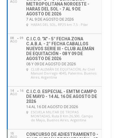
AGO
METROPOLITANA NOROESTE -
HARAS DEL SOL - 7 AL 9 DE
AGOSTO DE 2026
7 AL 9 DE AGOSTO DE 2026
HARAS DEL SOL
, RP25 km 7,5 - Pilar
08
09
C.I.C.O. "A" - 5° FECHA ZONA
AGO
C.A.B.A. - 2° FECHA CABALLOS
NUEVOS SERIE III - CLUB ALEMÁN
DE EQUITACIÓN - 08 Y 09 DE
AGOSTO DE 2026
08 Y 09 DE AGOSTO DE 2026
CLUB ALEMÁN DE EQUITACIÓN
, Av Cnel
Manuel Dorrego 4045, Palermo, Buenos
Aires, Argentina
14
16
C.I.C.O. ESPECIAL - EMTM CAMPO
AGO
DE MAYO - 14 AL 16 DE AGOSTO DE
2026
14 AL 16 DE AGOSTO DE 2026
ESCUELA MILITAR DE TROPAS
MONTADAS
, Ruta 8 Km 26,500, Campo
de Mayo, Buenos Aires, Argentina
15
CONCURSO DE ADIESTRAMIENTO -
AGO