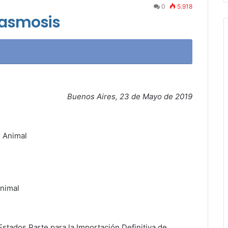
0
5.918
lasmosis
Buenos Aires, 23 de Mayo de 2019
r Animal
Animal
stados Parte para la Importación Definitiva de