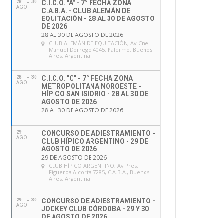
28
30
C.I.C.O. "A" - 7° FECHA ZONA
AGO
C.A.B.A. - CLUB ALEMÁN DE
EQUITACIÓN - 28 AL 30 DE AGOSTO
DE 2026
28 AL 30 DE AGOSTO DE 2026
CLUB ALEMÁN DE EQUITACIÓN
, Av Cnel
Manuel Dorrego 4045, Palermo, Buenos
Aires, Argentina
28
30
C.I.C.O. "C" - 7° FECHA ZONA
AGO
METROPOLITANA NOROESTE -
HÍPICO SAN ISIDRIO - 28 AL 30 DE
AGOSTO DE 2026
28 AL 30 DE AGOSTO DE 2026
29
CONCURSO DE ADIESTRAMIENTO -
AGO
CLUB HÍPICO ARGENTINO - 29 DE
AGOSTO DE 2026
29 DE AGOSTO DE 2026
CLUB HÍPICO ARGENTINO
, Av Pres.
Figueroa Alcorta 7285, C.A.B.A., Buenos
Aires, Argentina
29
30
CONCURSO DE ADIESTRAMIENTO -
AGO
JOCKEY CLUB CÓRDOBA - 29 Y 30
DE AGOSTO DE 2026