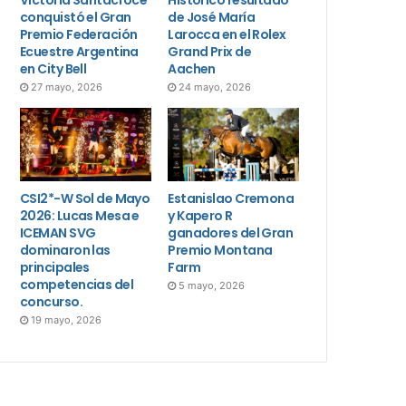
conquistó el Gran
de José María
Premio Federación
Larocca en el Rolex
Ecuestre Argentina
Grand Prix de
en City Bell
Aachen
27 mayo, 2026
24 mayo, 2026
CSI2*-W Sol de Mayo
Estanislao Cremona
2026: Lucas Mesa e
y Kapero R
ICEMAN SVG
ganadores del Gran
dominaron las
Premio Montana
principales
Farm
competencias del
5 mayo, 2026
concurso.
19 mayo, 2026