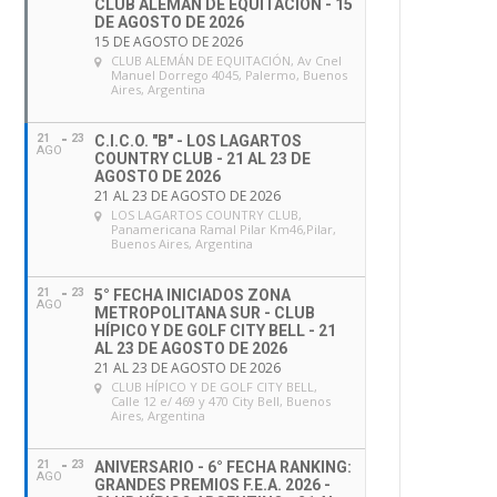
CLUB ALEMÁN DE EQUITACIÓN - 15
DE AGOSTO DE 2026
15 DE AGOSTO DE 2026
CLUB ALEMÁN DE EQUITACIÓN
, Av Cnel
Manuel Dorrego 4045, Palermo, Buenos
Aires, Argentina
21
23
C.I.C.O. "B" - LOS LAGARTOS
AGO
COUNTRY CLUB - 21 AL 23 DE
AGOSTO DE 2026
21 AL 23 DE AGOSTO DE 2026
LOS LAGARTOS COUNTRY CLUB
,
Panamericana Ramal Pilar Km46,Pilar,
Buenos Aires, Argentina
21
23
5° FECHA INICIADOS ZONA
AGO
METROPOLITANA SUR - CLUB
HÍPICO Y DE GOLF CITY BELL - 21
AL 23 DE AGOSTO DE 2026
21 AL 23 DE AGOSTO DE 2026
CLUB HÍPICO Y DE GOLF CITY BELL
,
Calle 12 e/ 469 y 470 City Bell, Buenos
Aires, Argentina
21
23
ANIVERSARIO - 6° FECHA RANKING:
AGO
GRANDES PREMIOS F.E.A. 2026 -