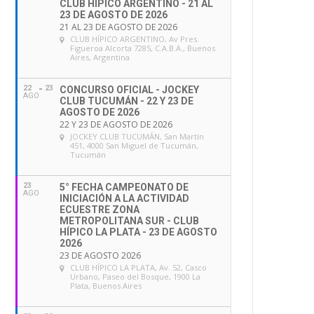
CLUB HÍPICO ARGENTINO - 21 AL
23 DE AGOSTO DE 2026
21 AL 23 DE AGOSTO DE 2026
CLUB HÍPICO ARGENTINO
, Av Pres.
Figueroa Alcorta 7285, C.A.B.A., Buenos
Aires, Argentina
22
23
CONCURSO OFICIAL - JOCKEY
AGO
CLUB TUCUMÁN - 22 Y 23 DE
AGOSTO DE 2026
22 Y 23 DE AGOSTO DE 2026
JOCKEY CLUB TUCUMÁN
, San Martín
451, 4000 San Miguel de Tucumán,
Tucumán
23
5° FECHA CAMPEONATO DE
AGO
INICIACIÓN A LA ACTIVIDAD
ECUESTRE ZONA
METROPOLITANA SUR - CLUB
HÍPICO LA PLATA - 23 DE AGOSTO
2026
23 DE AGOSTO 2026
CLUB HÍPICO LA PLATA
, Av. 52, Casco
Urbano, Paseo del Bosque, 1900 La
Plata, Buenos Aires