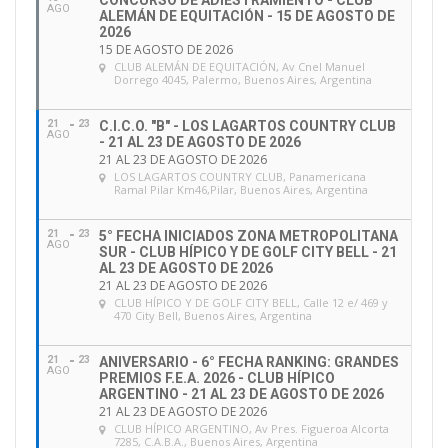
CONCURSO DE ADIESTRAMIENTO - CLUB
AGO
ALEMÁN DE EQUITACIÓN - 15 DE AGOSTO DE
2026
15 DE AGOSTO DE 2026
CLUB ALEMÁN DE EQUITACIÓN
, Av Cnel Manuel
Dorrego 4045, Palermo, Buenos Aires, Argentina
21
23
C.I.C.O. "B" - LOS LAGARTOS COUNTRY CLUB
AGO
- 21 AL 23 DE AGOSTO DE 2026
21 AL 23 DE AGOSTO DE 2026
LOS LAGARTOS COUNTRY CLUB
, Panamericana
Ramal Pilar Km46,Pilar, Buenos Aires, Argentina
21
23
5° FECHA INICIADOS ZONA METROPOLITANA
AGO
SUR - CLUB HÍPICO Y DE GOLF CITY BELL - 21
AL 23 DE AGOSTO DE 2026
21 AL 23 DE AGOSTO DE 2026
CLUB HÍPICO Y DE GOLF CITY BELL
, Calle 12 e/ 469 y
470 City Bell, Buenos Aires, Argentina
21
23
ANIVERSARIO - 6° FECHA RANKING: GRANDES
AGO
PREMIOS F.E.A. 2026 - CLUB HÍPICO
ARGENTINO - 21 AL 23 DE AGOSTO DE 2026
21 AL 23 DE AGOSTO DE 2026
CLUB HÍPICO ARGENTINO
, Av Pres. Figueroa Alcorta
7285, C.A.B.A., Buenos Aires, Argentina