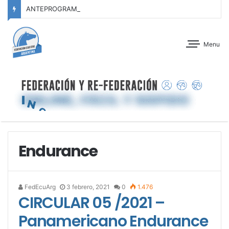
ANTEPROGRAMA: C.I.C.O. “A” – 5° FECHA ZONA C.A.B.A. – 2° FECHA CABALLOS NUEVOS SERIE III – CLUB ALEMÁN DE EQUITACIÓN – 08 Y 09 DE AGOSTO DE 2026
Menu
Endurance
FedEcuArg
3 febrero, 2021
0
1.476
CIRCULAR 05 /2021 –
Panamericano Endurance