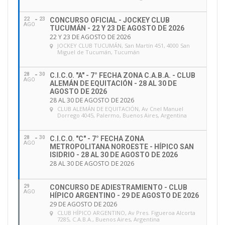
22
23
CONCURSO OFICIAL - JOCKEY CLUB
AGO
TUCUMÁN - 22 Y 23 DE AGOSTO DE 2026
22 Y 23 DE AGOSTO DE 2026
JOCKEY CLUB TUCUMÁN
, San Martín 451, 4000 San
Miguel de Tucumán, Tucumán
28
30
C.I.C.O. "A" - 7° FECHA ZONA C.A.B.A. - CLUB
AGO
ALEMÁN DE EQUITACIÓN - 28 AL 30 DE
AGOSTO DE 2026
28 AL 30 DE AGOSTO DE 2026
CLUB ALEMÁN DE EQUITACIÓN
, Av Cnel Manuel
Dorrego 4045, Palermo, Buenos Aires, Argentina
28
30
C.I.C.O. "C" - 7° FECHA ZONA
AGO
METROPOLITANA NOROESTE - HÍPICO SAN
ISIDRIO - 28 AL 30 DE AGOSTO DE 2026
28 AL 30 DE AGOSTO DE 2026
29
CONCURSO DE ADIESTRAMIENTO - CLUB
AGO
HÍPICO ARGENTINO - 29 DE AGOSTO DE 2026
29 DE AGOSTO DE 2026
CLUB HÍPICO ARGENTINO
, Av Pres. Figueroa Alcorta
7285, C.A.B.A., Buenos Aires, Argentina