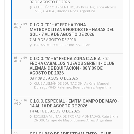
07 DE AGOSTO DE 2026
CLUB HÍPICO ARGENTINO
, Av Pres. Figueroa Alcorta
7285, C.A.B.A., Buenos Aires, Argentina
07
09
C.I.C.O. "C" - 6° FECHA ZONA
AGO
METROPOLITANA NOROESTE - HARAS DEL
SOL - 7 AL 9 DE AGOSTO DE 2026
7 AL 9 DE AGOSTO DE 2026
HARAS DEL SOL
, RP25 km 7,5 - Pilar
08
09
C.I.C.O. "A" - 5° FECHA ZONA C.A.B.A. - 2°
AGO
FECHA CABALLOS NUEVOS SERIE III - CLUB
ALEMÁN DE EQUITACIÓN - 08 Y 09 DE
AGOSTO DE 2026
08 Y 09 DE AGOSTO DE 2026
CLUB ALEMÁN DE EQUITACIÓN
, Av Cnel Manuel
Dorrego 4045, Palermo, Buenos Aires, Argentina
14
16
C.I.C.O. ESPECIAL - EMTM CAMPO DE MAYO -
AGO
14 AL 16 DE AGOSTO DE 2026
14 AL 16 DE AGOSTO DE 2026
ESCUELA MILITAR DE TROPAS MONTADAS
, Ruta 8 Km
26,500, Campo de Mayo, Buenos Aires, Argentina
15