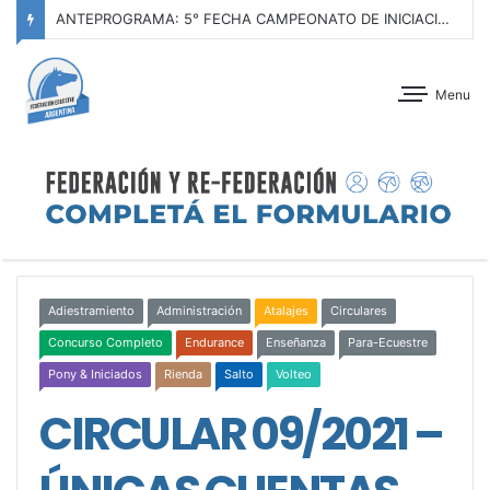
ANTEPROGRAMA: 5° FECHA CAMPEONATO DE INICIACIÓN A LA ACTIVIDAD ECUESTRE ZONA METROPOLITANA SUR – CLUB HÍPICO LA PLATA – 23 DE AGOSTO 2026
Menu
Adiestramiento
Administración
Atalajes
Circulares
Concurso Completo
Endurance
Enseñanza
Para-Ecuestre
Pony & Iniciados
Rienda
Salto
Volteo
CIRCULAR 09/2021 –