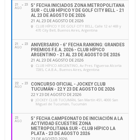
21
23
5° FECHA INICIADOS ZONA METROPOLITANA
AGO
SUR - CLUB HÍPICO Y DE GOLF CITY BELL - 21
AL 23 DE AGOSTO DE 2026
21 AL 23 DE AGOSTO DE 2026
CLUB HÍPICO Y DE GOLF CITY BELL
, Calle 12 e/ 469 y
470 City Bell, Buenos Aires, Argentina
21
23
ANIVERSARIO - 6° FECHA RANKING: GRANDES
AGO
PREMIOS F.E.A. 2026 - CLUB HÍPICO
ARGENTINO - 21 AL 23 DE AGOSTO DE 2026
21 AL 23 DE AGOSTO DE 2026
CLUB HÍPICO ARGENTINO
, Av Pres. Figueroa Alcorta
7285, C.A.B.A., Buenos Aires, Argentina
22
23
CONCURSO OFICIAL - JOCKEY CLUB
AGO
TUCUMÁN - 22 Y 23 DE AGOSTO DE 2026
22 Y 23 DE AGOSTO DE 2026
JOCKEY CLUB TUCUMÁN
, San Martín 451, 4000 San
Miguel de Tucumán, Tucumán
23
5° FECHA CAMPEONATO DE INICIACIÓN A LA
AGO
ACTIVIDAD ECUESTRE ZONA
METROPOLITANA SUR - CLUB HÍPICO LA
PLATA - 23 DE AGOSTO 2026
23 DE AGOSTO 2026