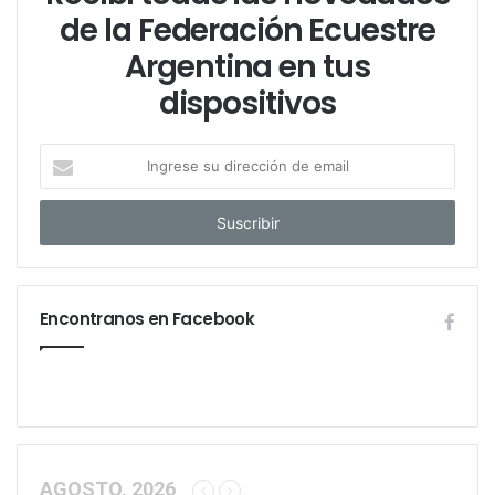
de la Federación Ecuestre
Argentina en tus
dispositivos
I
n
g
r
e
s
e
Encontranos en Facebook
s
u
d
i
r
e
c
c
AGOSTO, 2026