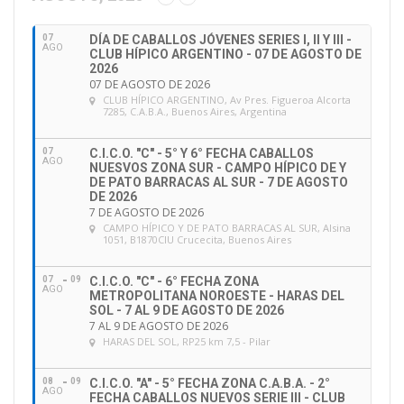
i
ó
07
DÍA DE CABALLOS JÓVENES SERIES I, II Y III -
n
AGO
CLUB HÍPICO ARGENTINO - 07 DE AGOSTO DE
d
2026
e
07 DE AGOSTO DE 2026
CLUB HÍPICO ARGENTINO
, Av Pres. Figueroa Alcorta
e
7285, C.A.B.A., Buenos Aires, Argentina
m
a
07
C.I.C.O. "C" - 5° Y 6° FECHA CABALLOS
i
AGO
NUESVOS ZONA SUR - CAMPO HÍPICO DE Y
l
DE PATO BARRACAS AL SUR - 7 DE AGOSTO
DE 2026
7 DE AGOSTO DE 2026
CAMPO HÍPICO Y DE PATO BARRACAS AL SUR
, Alsina
1051, B1870CIU Crucecita, Buenos Aires
07
09
C.I.C.O. "C" - 6° FECHA ZONA
AGO
METROPOLITANA NOROESTE - HARAS DEL
SOL - 7 AL 9 DE AGOSTO DE 2026
7 AL 9 DE AGOSTO DE 2026
HARAS DEL SOL
, RP25 km 7,5 - Pilar
08
09
C.I.C.O. "A" - 5° FECHA ZONA C.A.B.A. - 2°
AGO
FECHA CABALLOS NUEVOS SERIE III - CLUB