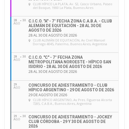
CLUB HÍPICO LA PLATA
, Av. 52, Casco Urbano, Paseo
del Bosque, 1900 La Plata, Buenos Aires
28
30
C.I.C.O. "A" - 7° FECHA ZONA C.A.B.A. - CLUB
AGO
ALEMÁN DE EQUITACIÓN - 28 AL 30 DE
AGOSTO DE 2026
28 AL 30 DE AGOSTO DE 2026
CLUB ALEMÁN DE EQUITACIÓN
, Av Cnel Manuel
Dorrego 4045, Palermo, Buenos Aires, Argentina
28
30
C.I.C.O. "C" - 7° FECHA ZONA
AGO
METROPOLITANA NOROESTE - HÍPICO SAN
ISIDRIO - 28 AL 30 DE AGOSTO DE 2026
28 AL 30 DE AGOSTO DE 2026
29
CONCURSO DE ADIESTRAMIENTO - CLUB
AGO
HÍPICO ARGENTINO - 29 DE AGOSTO DE 2026
29 DE AGOSTO DE 2026
CLUB HÍPICO ARGENTINO
, Av Pres. Figueroa Alcorta
7285, C.A.B.A., Buenos Aires, Argentina
29
30
CONCURSO DE ADIESTRAMIENTO - JOCKEY
AGO
CLUB CÓRDOBA - 29 Y 30 DE AGOSTO DE
2026