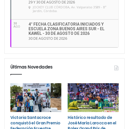
29 Y 30 DE AGOSTO DE 2026
JOCKEY CLUB CÓRDOBA
, Av. Valparaíso 3589 - Bº
Jardín, Córdoba.
30
4° FECHA CLASIFICATORIA INICIADOS Y
AGO
ESCUELA ZONA BUENOS AIRES SUR - EL
KAWEL - 30 DE AGOSTO DE 2026
30 DE AGOSTO DE 2026
Últimas Novedades
Victoria Santacroce
Histórico resultado de
conquistó el Gran Premio
José María Larocca en el
Federación Ecuestre
Rolex Grand Prix de