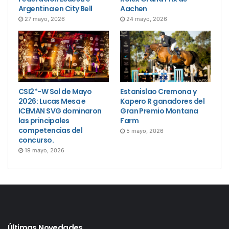
Argentina en City Bell
Aachen
27 mayo, 2026
24 mayo, 2026
CSI2*-W Sol de Mayo
Estanislao Cremona y
2026: Lucas Mesa e
Kapero R ganadores del
ICEMAN SVG dominaron
Gran Premio Montana
las principales
Farm
competencias del
5 mayo, 2026
concurso.
19 mayo, 2026
Últimas Novedades