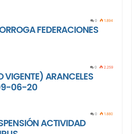
0
1.894
RORROGA FEDERACIONES
0
2.259
O VIGENTE) ARANCELES
09-06-20
0
1.880
USPENSIÓN ACTIVIDAD