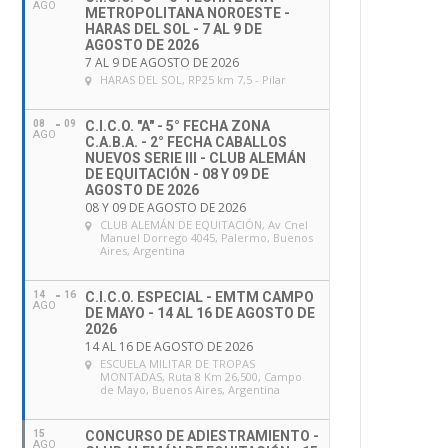
AGO
METROPOLITANA NOROESTE -
HARAS DEL SOL - 7 AL 9 DE
AGOSTO DE 2026
7 AL 9 DE AGOSTO DE 2026
HARAS DEL SOL
, RP25 km 7,5 - Pilar
08
09
C.I.C.O. "A" - 5° FECHA ZONA
AGO
C.A.B.A. - 2° FECHA CABALLOS
NUEVOS SERIE III - CLUB ALEMÁN
DE EQUITACIÓN - 08 Y 09 DE
AGOSTO DE 2026
08 Y 09 DE AGOSTO DE 2026
CLUB ALEMÁN DE EQUITACIÓN
, Av Cnel
Manuel Dorrego 4045, Palermo, Buenos
Aires, Argentina
14
16
C.I.C.O. ESPECIAL - EMTM CAMPO
AGO
DE MAYO - 14 AL 16 DE AGOSTO DE
2026
14 AL 16 DE AGOSTO DE 2026
ESCUELA MILITAR DE TROPAS
MONTADAS
, Ruta 8 Km 26,500, Campo
de Mayo, Buenos Aires, Argentina
15
CONCURSO DE ADIESTRAMIENTO -
AGO