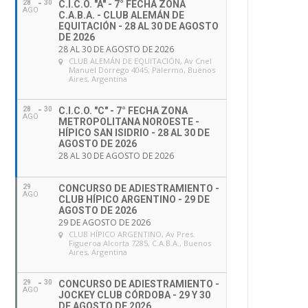
28
30
C.I.C.O. "A" - 7° FECHA ZONA
AGO
C.A.B.A. - CLUB ALEMÁN DE
EQUITACIÓN - 28 AL 30 DE AGOSTO
DE 2026
28 AL 30 DE AGOSTO DE 2026
CLUB ALEMÁN DE EQUITACIÓN
, Av Cnel
Manuel Dorrego 4045, Palermo, Buenos
Aires, Argentina
28
30
C.I.C.O. "C" - 7° FECHA ZONA
AGO
METROPOLITANA NOROESTE -
HÍPICO SAN ISIDRIO - 28 AL 30 DE
AGOSTO DE 2026
28 AL 30 DE AGOSTO DE 2026
29
CONCURSO DE ADIESTRAMIENTO -
AGO
CLUB HÍPICO ARGENTINO - 29 DE
AGOSTO DE 2026
29 DE AGOSTO DE 2026
CLUB HÍPICO ARGENTINO
, Av Pres.
Figueroa Alcorta 7285, C.A.B.A., Buenos
Aires, Argentina
29
30
CONCURSO DE ADIESTRAMIENTO -
AGO
JOCKEY CLUB CÓRDOBA - 29 Y 30
DE AGOSTO DE 2026