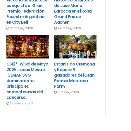
conquistó el Gran
de José María
Premio Federación
Larocca en el Rolex
Ecuestre Argentina
Grand Prix de
en City Bell
Aachen
27 mayo, 2026
24 mayo, 2026
CSI2*-W Sol de Mayo
Estanislao Cremona
2026: Lucas Mesa e
y Kapero R
ICEMAN SVG
ganadores del Gran
dominaron las
Premio Montana
principales
Farm
competencias del
5 mayo, 2026
concurso.
19 mayo, 2026