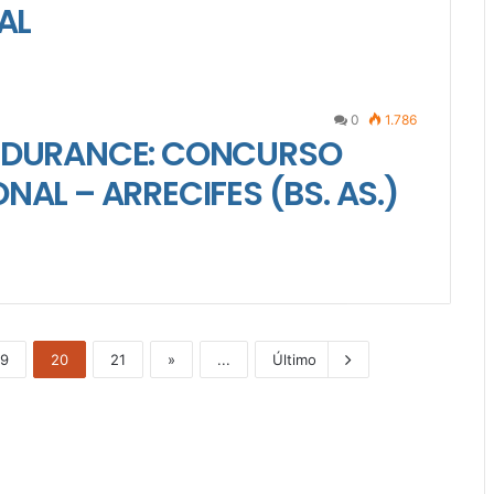
AL
0
1.786
ENDURANCE: CONCURSO
NAL – ARRECIFES (BS. AS.)
19
20
21
»
...
Último