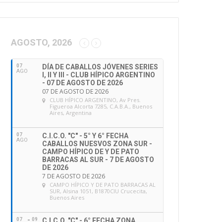
AGOSTO, 2026
07
DÍA DE CABALLOS JÓVENES SERIES
AGO
I, II Y III - CLUB HÍPICO ARGENTINO
- 07 DE AGOSTO DE 2026
07 DE AGOSTO DE 2026
CLUB HÍPICO ARGENTINO
, Av Pres.
Figueroa Alcorta 7285, C.A.B.A., Buenos
Aires, Argentina
07
C.I.C.O. "C" - 5° Y 6° FECHA
AGO
CABALLOS NUESVOS ZONA SUR -
CAMPO HÍPICO DE Y DE PATO
BARRACAS AL SUR - 7 DE AGOSTO
DE 2026
7 DE AGOSTO DE 2026
CAMPO HÍPICO Y DE PATO BARRACAS AL
SUR
, Alsina 1051, B1870CIU Crucecita,
Buenos Aires
07
09
C.I.C.O. "C" - 6° FECHA ZONA