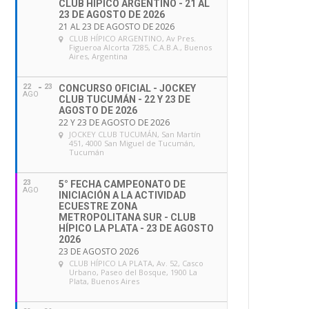
CLUB HÍPICO ARGENTINO - 21 AL
23 DE AGOSTO DE 2026
21 AL 23 DE AGOSTO DE 2026
CLUB HÍPICO ARGENTINO
, Av Pres.
Figueroa Alcorta 7285, C.A.B.A., Buenos
Aires, Argentina
22
23
CONCURSO OFICIAL - JOCKEY
AGO
CLUB TUCUMÁN - 22 Y 23 DE
AGOSTO DE 2026
22 Y 23 DE AGOSTO DE 2026
JOCKEY CLUB TUCUMÁN
, San Martín
451, 4000 San Miguel de Tucumán,
Tucumán
23
5° FECHA CAMPEONATO DE
AGO
INICIACIÓN A LA ACTIVIDAD
ECUESTRE ZONA
METROPOLITANA SUR - CLUB
HÍPICO LA PLATA - 23 DE AGOSTO
2026
23 DE AGOSTO 2026
CLUB HÍPICO LA PLATA
, Av. 52, Casco
Urbano, Paseo del Bosque, 1900 La
Plata, Buenos Aires