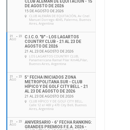
CLUB ALEMÁN DE EQUITACIÓN - 15
DE AGOSTO DE 2026
15 DE AGOSTO DE 2026
CLUB ALEMÁN DE EQUITACIÓN
, Av Cnel
Manuel Dorrego 4045, Palermo, Buenos
Aires, Argentina
21
23
C.I.C.O. "B" - LOS LAGARTOS
AGO
COUNTRY CLUB - 21 AL 23 DE
AGOSTO DE 2026
21 AL 23 DE AGOSTO DE 2026
LOS LAGARTOS COUNTRY CLUB
,
Panamericana Ramal Pilar Km46,Pilar,
Buenos Aires, Argentina
21
23
5° FECHA INICIADOS ZONA
AGO
METROPOLITANA SUR - CLUB
HÍPICO Y DE GOLF CITY BELL - 21
AL 23 DE AGOSTO DE 2026
21 AL 23 DE AGOSTO DE 2026
CLUB HÍPICO Y DE GOLF CITY BELL
,
Calle 12 e/ 469 y 470 City Bell, Buenos
Aires, Argentina
21
23
ANIVERSARIO - 6° FECHA RANKING:
AGO
GRANDES PREMIOS F.E.A. 2026 -