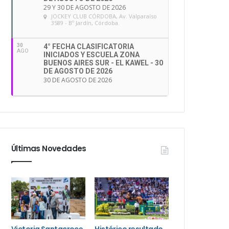
29 Y 30 DE AGOSTO DE 2026
JOCKEY CLUB CÓRDOBA
, Av. Valparaíso
3589 - Bº Jardín, Córdoba.
30
4° FECHA CLASIFICATORIA
AGO
INICIADOS Y ESCUELA ZONA
BUENOS AIRES SUR - EL KAWEL - 30
DE AGOSTO DE 2026
30 DE AGOSTO DE 2026
Últimas Novedades
Victoria Santacroce
Histórico resultado