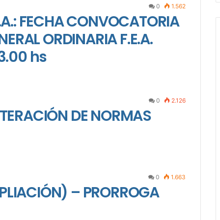
0
1.562
E.A.: FECHA CONVOCATORIA
RAL ORDINARIA F.E.A.
3.00 hs
0
2.126
EITERACIÓN DE NORMAS
0
1.663
PLIACIÓN) – PRORROGA