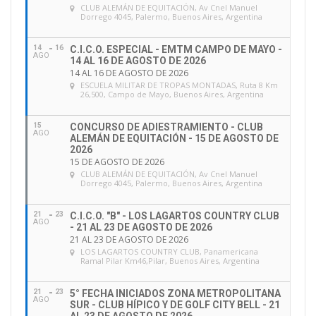
CLUB ALEMÁN DE EQUITACIÓN
, Av Cnel Manuel
Dorrego 4045, Palermo, Buenos Aires, Argentina
14
16
C.I.C.O. ESPECIAL - EMTM CAMPO DE MAYO -
AGO
14 AL 16 DE AGOSTO DE 2026
14 AL 16 DE AGOSTO DE 2026
ESCUELA MILITAR DE TROPAS MONTADAS
, Ruta 8 Km
26,500, Campo de Mayo, Buenos Aires, Argentina
15
CONCURSO DE ADIESTRAMIENTO - CLUB
AGO
ALEMÁN DE EQUITACIÓN - 15 DE AGOSTO DE
2026
15 DE AGOSTO DE 2026
CLUB ALEMÁN DE EQUITACIÓN
, Av Cnel Manuel
Dorrego 4045, Palermo, Buenos Aires, Argentina
21
23
C.I.C.O. "B" - LOS LAGARTOS COUNTRY CLUB
AGO
- 21 AL 23 DE AGOSTO DE 2026
21 AL 23 DE AGOSTO DE 2026
LOS LAGARTOS COUNTRY CLUB
, Panamericana
Ramal Pilar Km46,Pilar, Buenos Aires, Argentina
21
23
5° FECHA INICIADOS ZONA METROPOLITANA
AGO
SUR - CLUB HÍPICO Y DE GOLF CITY BELL - 21