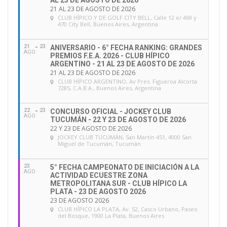
AL 23 DE AGOSTO DE 2026
21 AL 23 DE AGOSTO DE 2026
CLUB HÍPICO Y DE GOLF CITY BELL
, Calle 12 e/ 469 y
470 City Bell, Buenos Aires, Argentina
21
23
ANIVERSARIO - 6° FECHA RANKING: GRANDES
AGO
PREMIOS F.E.A. 2026 - CLUB HÍPICO
ARGENTINO - 21 AL 23 DE AGOSTO DE 2026
21 AL 23 DE AGOSTO DE 2026
CLUB HÍPICO ARGENTINO
, Av Pres. Figueroa Alcorta
7285, C.A.B.A., Buenos Aires, Argentina
22
23
CONCURSO OFICIAL - JOCKEY CLUB
AGO
TUCUMÁN - 22 Y 23 DE AGOSTO DE 2026
22 Y 23 DE AGOSTO DE 2026
JOCKEY CLUB TUCUMÁN
, San Martín 451, 4000 San
Miguel de Tucumán, Tucumán
23
5° FECHA CAMPEONATO DE INICIACIÓN A LA
AGO
ACTIVIDAD ECUESTRE ZONA
METROPOLITANA SUR - CLUB HÍPICO LA
PLATA - 23 DE AGOSTO 2026
23 DE AGOSTO 2026
CLUB HÍPICO LA PLATA
, Av. 52, Casco Urbano, Paseo
del Bosque, 1900 La Plata, Buenos Aires