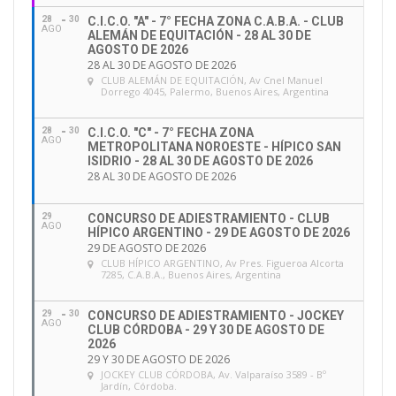
28
30
C.I.C.O. "A" - 7° FECHA ZONA C.A.B.A. - CLUB
AGO
ALEMÁN DE EQUITACIÓN - 28 AL 30 DE
AGOSTO DE 2026
28 AL 30 DE AGOSTO DE 2026
CLUB ALEMÁN DE EQUITACIÓN
, Av Cnel Manuel
Dorrego 4045, Palermo, Buenos Aires, Argentina
28
30
C.I.C.O. "C" - 7° FECHA ZONA
AGO
METROPOLITANA NOROESTE - HÍPICO SAN
ISIDRIO - 28 AL 30 DE AGOSTO DE 2026
28 AL 30 DE AGOSTO DE 2026
29
CONCURSO DE ADIESTRAMIENTO - CLUB
AGO
HÍPICO ARGENTINO - 29 DE AGOSTO DE 2026
29 DE AGOSTO DE 2026
CLUB HÍPICO ARGENTINO
, Av Pres. Figueroa Alcorta
7285, C.A.B.A., Buenos Aires, Argentina
29
30
CONCURSO DE ADIESTRAMIENTO - JOCKEY
AGO
CLUB CÓRDOBA - 29 Y 30 DE AGOSTO DE
2026
29 Y 30 DE AGOSTO DE 2026
JOCKEY CLUB CÓRDOBA
, Av. Valparaíso 3589 - Bº
Jardín, Córdoba.