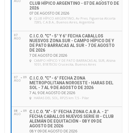
AGO
CLUB HÍPICO ARGENTINO - 07 DE AGOSTO DE
2026
07 DE AGOSTO DE 2026
CLUB HÍPICO ARGENTINO
, Av Pres. Figueroa Alcorta
7285, C.A.B.A., Buenos Aires, Argentina
07
C.I.C.O. "C" - 5° Y 6° FECHA CABALLOS
AGO
NUESVOS ZONA SUR - CAMPO HÍPICO DE Y
DE PATO BARRACAS AL SUR - 7 DE AGOSTO
DE 2026
7 DE AGOSTO DE 2026
CAMPO HÍPICO Y DE PATO BARRACAS AL SUR
, Alsina
1051, B1870CIU Crucecita, Buenos Aires
07
09
C.I.C.O. "C" - 6° FECHA ZONA
AGO
METROPOLITANA NOROESTE - HARAS DEL
SOL - 7 AL 9 DE AGOSTO DE 2026
7 AL 9 DE AGOSTO DE 2026
HARAS DEL SOL
, RP25 km 7,5 - Pilar
08
09
C.I.C.O. "A" - 5° FECHA ZONA C.A.B.A. - 2°
AGO
FECHA CABALLOS NUEVOS SERIE III - CLUB
ALEMÁN DE EQUITACIÓN - 08 Y 09 DE
AGOSTO DE 2026
08 Y 09 DE AGOSTO DE 2026