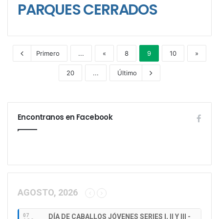
PARQUES CERRADOS
Primero
...
«
8
9
10
»
20
...
Último
Encontranos en Facebook
AGOSTO, 2026
07
DÍA DE CABALLOS JÓVENES SERIES I, II Y III -