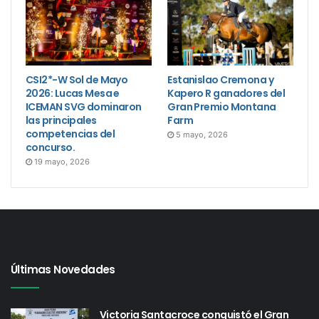
CSI2*-W Sol de Mayo
Estanislao Cremona y
2026: Lucas Mesa e
Kapero R ganadores del
ICEMAN SVG dominaron
Gran Premio Montana
las principales
Farm
competencias del
5 mayo, 2026
concurso.
19 mayo, 2026
Últimas Novedades
Victoria Santacroce conquistó el Gran