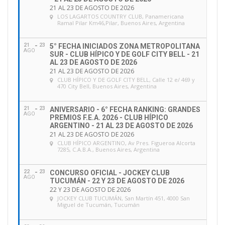
21 AL 23 DE AGOSTO DE 2026
LOS LAGARTOS COUNTRY CLUB
, Panamericana
Ramal Pilar Km46,Pilar, Buenos Aires, Argentina
21
23
5° FECHA INICIADOS ZONA METROPOLITANA
AGO
SUR - CLUB HÍPICO Y DE GOLF CITY BELL - 21
AL 23 DE AGOSTO DE 2026
21 AL 23 DE AGOSTO DE 2026
CLUB HÍPICO Y DE GOLF CITY BELL
, Calle 12 e/ 469 y
470 City Bell, Buenos Aires, Argentina
21
23
ANIVERSARIO - 6° FECHA RANKING: GRANDES
AGO
PREMIOS F.E.A. 2026 - CLUB HÍPICO
ARGENTINO - 21 AL 23 DE AGOSTO DE 2026
21 AL 23 DE AGOSTO DE 2026
CLUB HÍPICO ARGENTINO
, Av Pres. Figueroa Alcorta
7285, C.A.B.A., Buenos Aires, Argentina
22
23
CONCURSO OFICIAL - JOCKEY CLUB
AGO
TUCUMÁN - 22 Y 23 DE AGOSTO DE 2026
22 Y 23 DE AGOSTO DE 2026
JOCKEY CLUB TUCUMÁN
, San Martín 451, 4000 San
Miguel de Tucumán, Tucumán