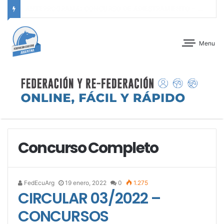
ANTEPROGRAMA: C.I.C.O. “A” – 5° FECHA ZONA C.A.B.A. – 2° FECHA CABALLOS NUEVOS SERIE III – CLUB ALEMÁN DE EQUITACIÓN – 08 Y 09 DE AGOSTO DE 2026
Menu
Concurso Completo
FedEcuArg
19 enero, 2022
0
1.275
CIRCULAR 03/2022 –
CONCURSOS