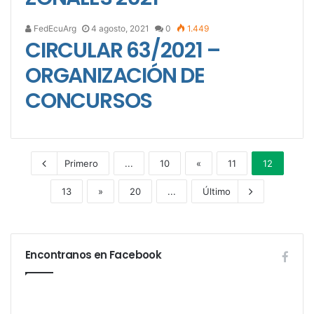
FedEcuArg
4 agosto, 2021
0
1.449
CIRCULAR 63/2021 –
ORGANIZACIÓN DE
CONCURSOS
Primero
...
10
«
11
12
13
»
20
...
Último
Encontranos en Facebook