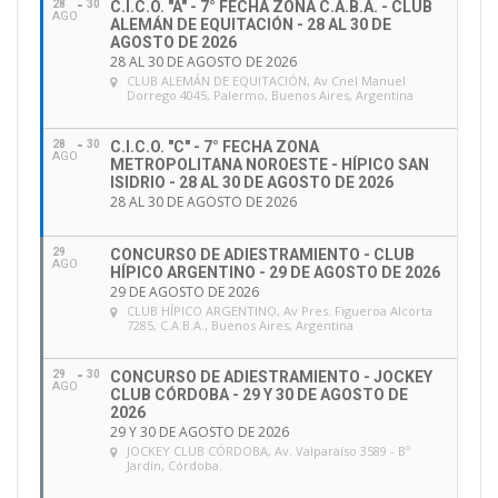
28
30
C.I.C.O. "A" - 7° FECHA ZONA C.A.B.A. - CLUB
AGO
ALEMÁN DE EQUITACIÓN - 28 AL 30 DE
AGOSTO DE 2026
28 AL 30 DE AGOSTO DE 2026
CLUB ALEMÁN DE EQUITACIÓN
, Av Cnel Manuel
Dorrego 4045, Palermo, Buenos Aires, Argentina
28
30
C.I.C.O. "C" - 7° FECHA ZONA
AGO
METROPOLITANA NOROESTE - HÍPICO SAN
ISIDRIO - 28 AL 30 DE AGOSTO DE 2026
28 AL 30 DE AGOSTO DE 2026
29
CONCURSO DE ADIESTRAMIENTO - CLUB
AGO
HÍPICO ARGENTINO - 29 DE AGOSTO DE 2026
29 DE AGOSTO DE 2026
CLUB HÍPICO ARGENTINO
, Av Pres. Figueroa Alcorta
7285, C.A.B.A., Buenos Aires, Argentina
29
30
CONCURSO DE ADIESTRAMIENTO - JOCKEY
AGO
CLUB CÓRDOBA - 29 Y 30 DE AGOSTO DE
2026
29 Y 30 DE AGOSTO DE 2026
JOCKEY CLUB CÓRDOBA
, Av. Valparaíso 3589 - Bº
Jardín, Córdoba.