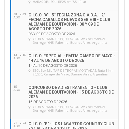
HARAS DEL SOL
, RP25 km 7,5 - Pilar
08
09
C.I.C.O. "A" - 5° FECHA ZONA C.A.B.A. - 2°
AGO
FECHA CABALLOS NUEVOS SERIE III - CLUB
ALEMÁN DE EQUITACIÓN - 08 Y 09 DE
AGOSTO DE 2026
08 Y 09 DE AGOSTO DE 2026
CLUB ALEMÁN DE EQUITACIÓN
, Av Cnel Manuel
Dorrego 4045, Palermo, Buenos Aires, Argentina
14
16
C.I.C.O. ESPECIAL - EMTM CAMPO DE MAYO -
AGO
14 AL 16 DE AGOSTO DE 2026
14 AL 16 DE AGOSTO DE 2026
ESCUELA MILITAR DE TROPAS MONTADAS
, Ruta 8 Km
26,500, Campo de Mayo, Buenos Aires, Argentina
15
CONCURSO DE ADIESTRAMIENTO - CLUB
AGO
ALEMÁN DE EQUITACIÓN - 15 DE AGOSTO DE
2026
15 DE AGOSTO DE 2026
CLUB ALEMÁN DE EQUITACIÓN
, Av Cnel Manuel
Dorrego 4045, Palermo, Buenos Aires, Argentina
21
23
C.I.C.O. "B" - LOS LAGARTOS COUNTRY CLUB
AGO
- 21 AL 23 DE AGOSTO DE 2026