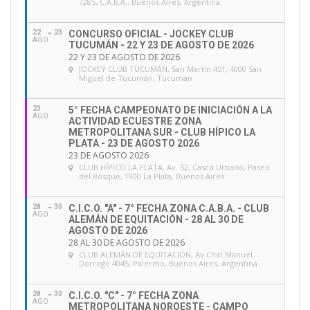
7285, C.A.B.A., Buenos Aires, Argentina
22
23
CONCURSO OFICIAL - JOCKEY CLUB
AGO
TUCUMÁN - 22 Y 23 DE AGOSTO DE 2026
22 Y 23 DE AGOSTO DE 2026
JOCKEY CLUB TUCUMÁN
, San Martín 451, 4000 San
Miguel de Tucumán, Tucumán
23
5° FECHA CAMPEONATO DE INICIACIÓN A LA
AGO
ACTIVIDAD ECUESTRE ZONA
METROPOLITANA SUR - CLUB HÍPICO LA
PLATA - 23 DE AGOSTO 2026
23 DE AGOSTO 2026
CLUB HÍPICO LA PLATA
, Av. 52, Casco Urbano, Paseo
del Bosque, 1900 La Plata, Buenos Aires
28
30
C.I.C.O. "A" - 7° FECHA ZONA C.A.B.A. - CLUB
AGO
ALEMÁN DE EQUITACIÓN - 28 AL 30 DE
AGOSTO DE 2026
28 AL 30 DE AGOSTO DE 2026
CLUB ALEMÁN DE EQUITACIÓN
, Av Cnel Manuel
Dorrego 4045, Palermo, Buenos Aires, Argentina
28
30
C.I.C.O. "C" - 7° FECHA ZONA
AGO
METROPOLITANA NOROESTE - CAMPO