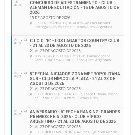
15
CONCURSO DE ADIESTRAMIENTO - CLUB
AGO
ALEMÁN DE EQUITACIÓN - 15 DE AGOSTO DE
2026
15 DE AGOSTO DE 2026
CLUB ALEMÁN DE EQUITACIÓN
, Av Cnel Manuel
Dorrego 4045, Palermo, Buenos Aires, Argentina
21
23
C.I.C.O. "B" - LOS LAGARTOS COUNTRY CLUB
AGO
- 21 AL 23 DE AGOSTO DE 2026
21 AL 23 DE AGOSTO DE 2026
LOS LAGARTOS COUNTRY CLUB
, Panamericana
Ramal Pilar Km46,Pilar, Buenos Aires, Argentina
21
23
5° FECHA INICIADOS ZONA METROPOLITANA
AGO
SUR - CLUB HÍPICO LA PLATA - 21 AL 23 DE
AGOSTO DE 2026
21 AL 23 DE AGOSTO DE 2026
CLUB HÍPICO LA PLATA
, Av. 52, Casco Urbano, Paseo
del Bosque, 1900 La Plata, Buenos Aires
21
23
ANIVERSARIO - 6° FECHA RANKING: GRANDES
AGO
PREMIOS F.E.A. 2026 - CLUB HÍPICO
ARGENTINO - 21 AL 23 DE AGOSTO DE 2026
21 AL 23 DE AGOSTO DE 2026
CLUB HÍPICO ARGENTINO
, Av Pres. Figueroa Alcorta