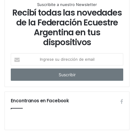
Suscribite a nuestro Newsletter
Recibí todas las novedades
de la Federación Ecuestre
Argentina en tus
dispositivos
I
n
g
r
e
s
e
Encontranos en Facebook
s
u
d
i
r
e