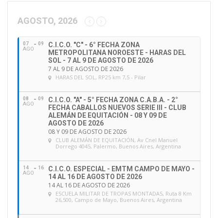
c
c
AGOSTO, 2026
i
ó
07
09
C.I.C.O. "C" - 6° FECHA ZONA
n
AGO
METROPOLITANA NOROESTE - HARAS DEL
d
SOL - 7 AL 9 DE AGOSTO DE 2026
e
7 AL 9 DE AGOSTO DE 2026
HARAS DEL SOL
, RP25 km 7,5 - Pilar
e
m
a
08
09
C.I.C.O. "A" - 5° FECHA ZONA C.A.B.A. - 2°
AGO
FECHA CABALLOS NUEVOS SERIE III - CLUB
i
ALEMÁN DE EQUITACIÓN - 08 Y 09 DE
l
AGOSTO DE 2026
08 Y 09 DE AGOSTO DE 2026
CLUB ALEMÁN DE EQUITACIÓN
, Av Cnel Manuel
Dorrego 4045, Palermo, Buenos Aires, Argentina
14
16
C.I.C.O. ESPECIAL - EMTM CAMPO DE MAYO -
AGO
14 AL 16 DE AGOSTO DE 2026
14 AL 16 DE AGOSTO DE 2026
ESCUELA MILITAR DE TROPAS MONTADAS
, Ruta 8 Km
26,500, Campo de Mayo, Buenos Aires, Argentina