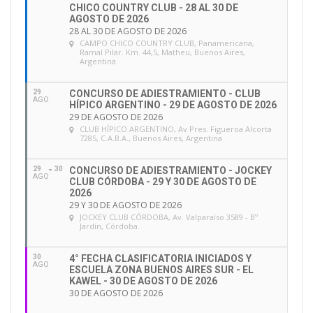
CHICO COUNTRY CLUB - 28 AL 30 DE
AGOSTO DE 2026
28 AL 30 DE AGOSTO DE 2026
CAMPO CHICO COUNTRY CLUB
, Panamericana,
Ramal Pilar. Km. 44,5, Matheu, Buenos Aires,
Argentina
29
CONCURSO DE ADIESTRAMIENTO - CLUB
AGO
HÍPICO ARGENTINO - 29 DE AGOSTO DE 2026
29 DE AGOSTO DE 2026
CLUB HÍPICO ARGENTINO
, Av Pres. Figueroa Alcorta
7285, C.A.B.A., Buenos Aires, Argentina
29
30
CONCURSO DE ADIESTRAMIENTO - JOCKEY
AGO
CLUB CÓRDOBA - 29 Y 30 DE AGOSTO DE
2026
29 Y 30 DE AGOSTO DE 2026
JOCKEY CLUB CÓRDOBA
, Av. Valparaíso 3589 - Bº
Jardín, Córdoba.
30
4° FECHA CLASIFICATORIA INICIADOS Y
AGO
ESCUELA ZONA BUENOS AIRES SUR - EL
KAWEL - 30 DE AGOSTO DE 2026
30 DE AGOSTO DE 2026