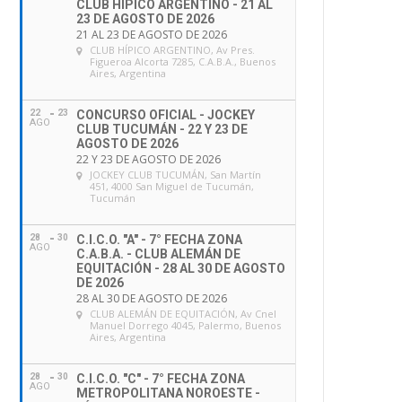
CLUB HÍPICO ARGENTINO - 21 AL
23 DE AGOSTO DE 2026
21 AL 23 DE AGOSTO DE 2026
CLUB HÍPICO ARGENTINO
, Av Pres.
Figueroa Alcorta 7285, C.A.B.A., Buenos
Aires, Argentina
22
23
CONCURSO OFICIAL - JOCKEY
AGO
CLUB TUCUMÁN - 22 Y 23 DE
AGOSTO DE 2026
22 Y 23 DE AGOSTO DE 2026
JOCKEY CLUB TUCUMÁN
, San Martín
451, 4000 San Miguel de Tucumán,
Tucumán
28
30
C.I.C.O. "A" - 7° FECHA ZONA
AGO
C.A.B.A. - CLUB ALEMÁN DE
EQUITACIÓN - 28 AL 30 DE AGOSTO
DE 2026
28 AL 30 DE AGOSTO DE 2026
CLUB ALEMÁN DE EQUITACIÓN
, Av Cnel
Manuel Dorrego 4045, Palermo, Buenos
Aires, Argentina
28
30
C.I.C.O. "C" - 7° FECHA ZONA
AGO
METROPOLITANA NOROESTE -