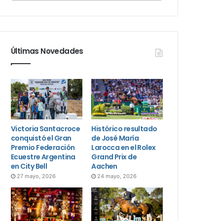
Últimas Novedades
Victoria Santacroce
Histórico resultado
conquistó el Gran
de José María
Premio Federación
Larocca en el Rolex
Ecuestre Argentina
Grand Prix de
en City Bell
Aachen
27 mayo, 2026
24 mayo, 2026