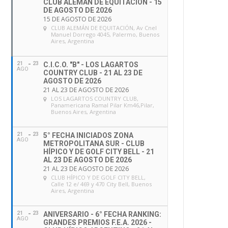
CLUB ALEMÁN DE EQUITACIÓN - 15
DE AGOSTO DE 2026
15 DE AGOSTO DE 2026
CLUB ALEMÁN DE EQUITACIÓN
, Av Cnel
Manuel Dorrego 4045, Palermo, Buenos
Aires, Argentina
21
23
C.I.C.O. "B" - LOS LAGARTOS
AGO
COUNTRY CLUB - 21 AL 23 DE
AGOSTO DE 2026
21 AL 23 DE AGOSTO DE 2026
LOS LAGARTOS COUNTRY CLUB
,
Panamericana Ramal Pilar Km46,Pilar,
Buenos Aires, Argentina
21
23
5° FECHA INICIADOS ZONA
AGO
METROPOLITANA SUR - CLUB
HÍPICO Y DE GOLF CITY BELL - 21
AL 23 DE AGOSTO DE 2026
21 AL 23 DE AGOSTO DE 2026
CLUB HÍPICO Y DE GOLF CITY BELL
,
Calle 12 e/ 469 y 470 City Bell, Buenos
Aires, Argentina
21
23
ANIVERSARIO - 6° FECHA RANKING:
AGO
GRANDES PREMIOS F.E.A. 2026 -