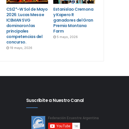
CSI2*-W Sol de Mayo
Estanislao Cremona
2026: Lucas Mesa e
y Kapero R
ICEMAN SVG
ganadores del Gran
dominaron las
Premio Montana
principales
Farm
competencias del
5 mayo, 2026
concurso.
19 mayo, 2026
Suscribite a Nuestro Canal