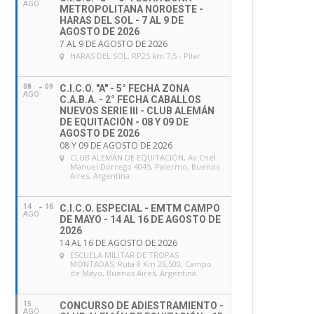
AGO
METROPOLITANA NOROESTE -
HARAS DEL SOL - 7 AL 9 DE
AGOSTO DE 2026
7 AL 9 DE AGOSTO DE 2026
HARAS DEL SOL
, RP25 km 7,5 - Pilar
08
09
C.I.C.O. "A" - 5° FECHA ZONA
AGO
C.A.B.A. - 2° FECHA CABALLOS
NUEVOS SERIE III - CLUB ALEMÁN
DE EQUITACIÓN - 08 Y 09 DE
AGOSTO DE 2026
08 Y 09 DE AGOSTO DE 2026
CLUB ALEMÁN DE EQUITACIÓN
, Av Cnel
Manuel Dorrego 4045, Palermo, Buenos
Aires, Argentina
14
16
C.I.C.O. ESPECIAL - EMTM CAMPO
AGO
DE MAYO - 14 AL 16 DE AGOSTO DE
2026
14 AL 16 DE AGOSTO DE 2026
ESCUELA MILITAR DE TROPAS
MONTADAS
, Ruta 8 Km 26,500, Campo
de Mayo, Buenos Aires, Argentina
15
CONCURSO DE ADIESTRAMIENTO -
AGO