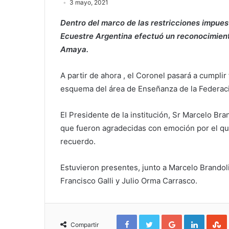
3 mayo, 2021
Dentro del marco de las restricciones impuest
Ecuestre Argentina efectuó un reconocimiento
Amaya.
A partir de ahora , el Coronel pasará a cumpli
esquema del área de Enseñanza de la Federac
El Presidente de la institución, Sr Marcelo Bran
que fueron agradecidas con emoción por el qu
recuerdo.
Estuvieron presentes, junto a Marcelo Brandol
Francisco Galli y Julio Orma Carrasco.
F
T
G
L
a
w
o
i
Compartir
c
i
o
n