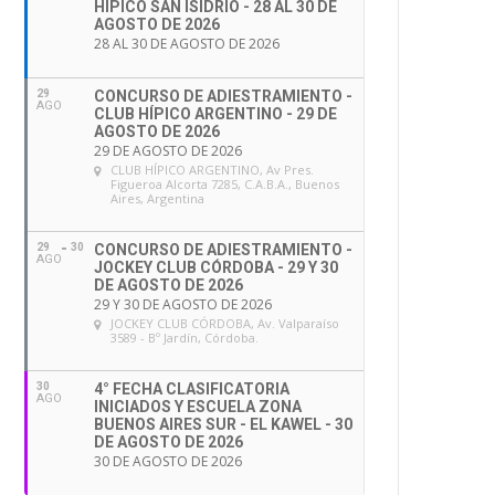
HÍPICO SAN ISIDRIO - 28 AL 30 DE
AGOSTO DE 2026
28 AL 30 DE AGOSTO DE 2026
29
CONCURSO DE ADIESTRAMIENTO -
AGO
CLUB HÍPICO ARGENTINO - 29 DE
AGOSTO DE 2026
29 DE AGOSTO DE 2026
CLUB HÍPICO ARGENTINO
, Av Pres.
Figueroa Alcorta 7285, C.A.B.A., Buenos
Aires, Argentina
29
30
CONCURSO DE ADIESTRAMIENTO -
AGO
JOCKEY CLUB CÓRDOBA - 29 Y 30
DE AGOSTO DE 2026
29 Y 30 DE AGOSTO DE 2026
JOCKEY CLUB CÓRDOBA
, Av. Valparaíso
3589 - Bº Jardín, Córdoba.
30
4° FECHA CLASIFICATORIA
AGO
INICIADOS Y ESCUELA ZONA
BUENOS AIRES SUR - EL KAWEL - 30
DE AGOSTO DE 2026
30 DE AGOSTO DE 2026