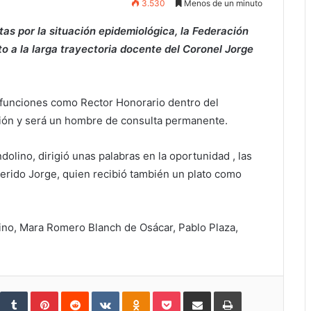
3.530
Menos de un minuto
as por la situación epidemiológica, la Federación
 a la larga trayectoria docente del Coronel Jorge
r funciones como Rector Honorario dentro del
ión y será un hombre de consulta permanente.
dolino, dirigió unas palabras en la oportunidad , las
erido Jorge, quien recibió también un plato como
ino, Mara Romero Blanch de Osácar, Pablo Plaza,
S
T
P
R
V
O
P
C
I
t
u
i
e
K
d
o
o
m
u
m
n
d
o
n
c
m
p