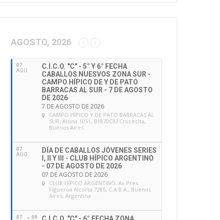
AGOSTO, 2026
07
C.I.C.O. "C" - 5° Y 6° FECHA
AGO
CABALLOS NUESVOS ZONA SUR -
CAMPO HÍPICO DE Y DE PATO
BARRACAS AL SUR - 7 DE AGOSTO
DE 2026
7 DE AGOSTO DE 2026
CAMPO HÍPICO Y DE PATO BARRACAS AL
SUR
, Alsina 1051, B1870CIU Crucecita,
Buenos Aires
07
DÍA DE CABALLOS JÓVENES SERIES
AGO
I, II Y III - CLUB HÍPICO ARGENTINO
- 07 DE AGOSTO DE 2026
07 DE AGOSTO DE 2026
CLUB HÍPICO ARGENTINO
, Av Pres.
Figueroa Alcorta 7285, C.A.B.A., Buenos
Aires, Argentina
07
09
C.I.C.O. "C" - 6° FECHA ZONA