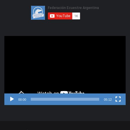
Reproductor
de
video
00:00
05:12