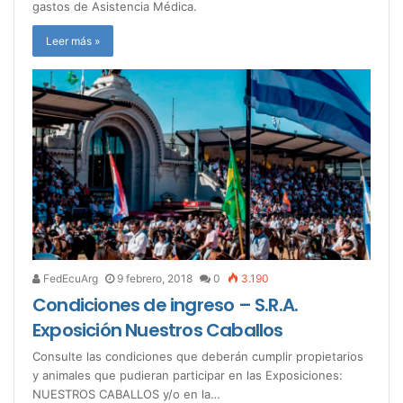
gastos de Asistencia Médica.
Leer más »
FedEcuArg
9 febrero, 2018
0
3.190
Condiciones de ingreso – S.R.A.
Exposición Nuestros Caballos
Consulte las condiciones que deberán cumplir propietarios
y animales que pudieran participar en las Exposiciones:
NUESTROS CABALLOS y/o en la…