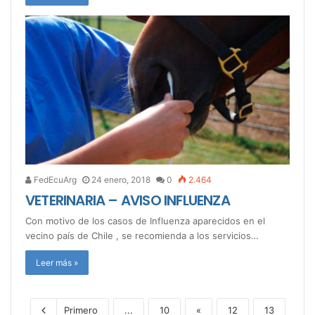
FedEcuArg
24 enero, 2018
0
2.464
VETERINARIA – AVISO INFLUENZA
Con motivo de los casos de Influenza aparecidos en el
vecino país de Chile , se recomienda a los servicios…
Leer más »
Primero
...
10
«
12
13