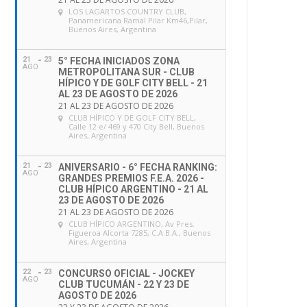
LOS LAGARTOS COUNTRY CLUB
,
Panamericana Ramal Pilar Km46,Pilar,
Buenos Aires, Argentina
21
23
5° FECHA INICIADOS ZONA
AGO
METROPOLITANA SUR - CLUB
HÍPICO Y DE GOLF CITY BELL - 21
AL 23 DE AGOSTO DE 2026
21 AL 23 DE AGOSTO DE 2026
CLUB HÍPICO Y DE GOLF CITY BELL
,
Calle 12 e/ 469 y 470 City Bell, Buenos
Aires, Argentina
21
23
ANIVERSARIO - 6° FECHA RANKING:
AGO
GRANDES PREMIOS F.E.A. 2026 -
CLUB HÍPICO ARGENTINO - 21 AL
23 DE AGOSTO DE 2026
21 AL 23 DE AGOSTO DE 2026
CLUB HÍPICO ARGENTINO
, Av Pres.
Figueroa Alcorta 7285, C.A.B.A., Buenos
Aires, Argentina
22
23
CONCURSO OFICIAL - JOCKEY
AGO
CLUB TUCUMÁN - 22 Y 23 DE
AGOSTO DE 2026