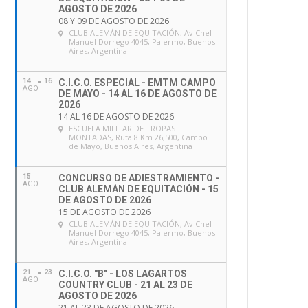
AGOSTO DE 2026
08 Y 09 DE AGOSTO DE 2026
CLUB ALEMÁN DE EQUITACIÓN
, Av Cnel
Manuel Dorrego 4045, Palermo, Buenos
Aires, Argentina
14
16
C.I.C.O. ESPECIAL - EMTM CAMPO
AGO
DE MAYO - 14 AL 16 DE AGOSTO DE
2026
14 AL 16 DE AGOSTO DE 2026
ESCUELA MILITAR DE TROPAS
MONTADAS
, Ruta 8 Km 26,500, Campo
de Mayo, Buenos Aires, Argentina
15
CONCURSO DE ADIESTRAMIENTO -
AGO
CLUB ALEMÁN DE EQUITACIÓN - 15
DE AGOSTO DE 2026
15 DE AGOSTO DE 2026
CLUB ALEMÁN DE EQUITACIÓN
, Av Cnel
Manuel Dorrego 4045, Palermo, Buenos
Aires, Argentina
21
23
C.I.C.O. "B" - LOS LAGARTOS
AGO
COUNTRY CLUB - 21 AL 23 DE
AGOSTO DE 2026
21 AL 23 DE AGOSTO DE 2026