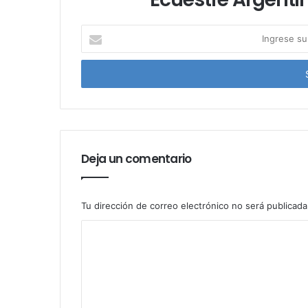
I
n
g
r
e
s
e
s
u
Deja un comentario
d
i
r
e
Tu dirección de correo electrónico no será publicada
c
c
i
ó
n
d
e