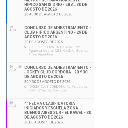
METROPOLITANA NOROESTE -
HÍPICO SAN ISIDRIO - 28 AL 30 DE
AGOSTO DE 2026
28 AL 30 DE AGOSTO DE 2026
29
CONCURSO DE ADIESTRAMIENTO -
AGO
CLUB HÍPICO ARGENTINO - 29 DE
AGOSTO DE 2026
29 DE AGOSTO DE 2026
CLUB HÍPICO ARGENTINO
, Av Pres.
Figueroa Alcorta 7285, C.A.B.A., Buenos
Aires, Argentina
29
30
CONCURSO DE ADIESTRAMIENTO -
AGO
JOCKEY CLUB CÓRDOBA - 29 Y 30
DE AGOSTO DE 2026
29 Y 30 DE AGOSTO DE 2026
JOCKEY CLUB CÓRDOBA
, Av. Valparaíso
3589 - Bº Jardín, Córdoba.
30
4° FECHA CLASIFICATORIA
AGO
INICIADOS Y ESCUELA ZONA
BUENOS AIRES SUR - EL KAWEL - 30
DE AGOSTO DE 2026
30 DE AGOSTO DE 2026