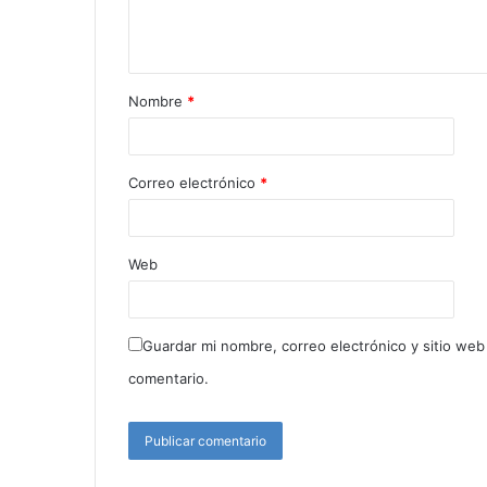
e
m
a
i
Nombre
*
l
Correo electrónico
*
Web
Guardar mi nombre, correo electrónico y sitio we
comentario.