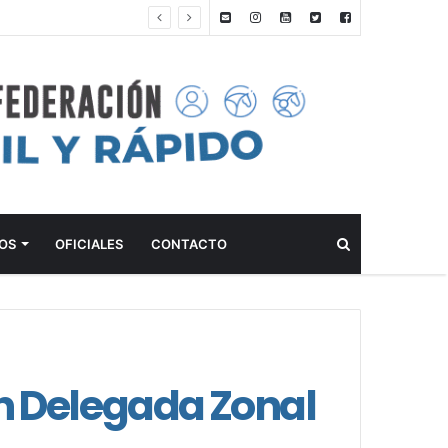
ANTEPROGRAMA: 5° FECHA CAMPEONATO DE INICIACIÓN A LA ACTIVIDAD ECUESTRE ZONA METROPOLITANA SUR – CLUB HÍPICO LA PLATA – 23 DE AGOSTO 2026
Buscar
OS
OFICIALES
CONTACTO
n Delegada Zonal