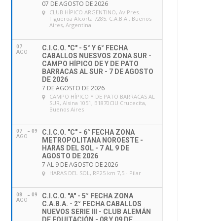
07 DE AGOSTO DE 2026
CLUB HÍPICO ARGENTINO
, Av Pres.
Figueroa Alcorta 7285, C.A.B.A., Buenos
Aires, Argentina
07
C.I.C.O. "C" - 5° Y 6° FECHA
AGO
CABALLOS NUESVOS ZONA SUR -
CAMPO HÍPICO DE Y DE PATO
BARRACAS AL SUR - 7 DE AGOSTO
DE 2026
7 DE AGOSTO DE 2026
CAMPO HÍPICO Y DE PATO BARRACAS AL
SUR
, Alsina 1051, B1870CIU Crucecita,
Buenos Aires
07
09
C.I.C.O. "C" - 6° FECHA ZONA
AGO
METROPOLITANA NOROESTE -
HARAS DEL SOL - 7 AL 9 DE
AGOSTO DE 2026
7 AL 9 DE AGOSTO DE 2026
HARAS DEL SOL
, RP25 km 7,5 - Pilar
08
09
C.I.C.O. "A" - 5° FECHA ZONA
AGO
C.A.B.A. - 2° FECHA CABALLOS
NUEVOS SERIE III - CLUB ALEMÁN
DE EQUITACIÓN - 08 Y 09 DE