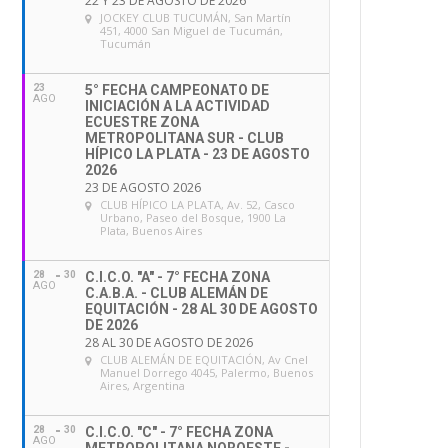
22 Y 23 DE AGOSTO DE 2026
JOCKEY CLUB TUCUMÁN
, San Martín
451, 4000 San Miguel de Tucumán,
Tucumán
23
5° FECHA CAMPEONATO DE
AGO
INICIACIÓN A LA ACTIVIDAD
ECUESTRE ZONA
METROPOLITANA SUR - CLUB
HÍPICO LA PLATA - 23 DE AGOSTO
2026
23 DE AGOSTO 2026
CLUB HÍPICO LA PLATA
, Av. 52, Casco
Urbano, Paseo del Bosque, 1900 La
Plata, Buenos Aires
28
30
C.I.C.O. "A" - 7° FECHA ZONA
AGO
C.A.B.A. - CLUB ALEMÁN DE
EQUITACIÓN - 28 AL 30 DE AGOSTO
DE 2026
28 AL 30 DE AGOSTO DE 2026
CLUB ALEMÁN DE EQUITACIÓN
, Av Cnel
Manuel Dorrego 4045, Palermo, Buenos
Aires, Argentina
28
30
C.I.C.O. "C" - 7° FECHA ZONA
AGO